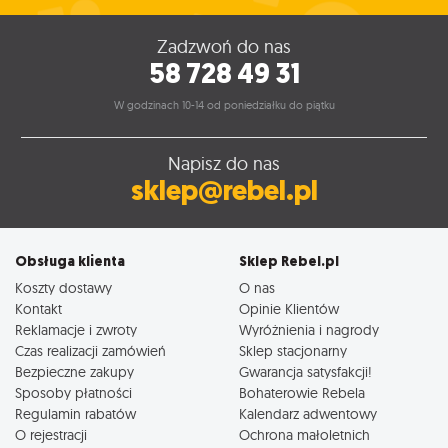
Zadzwoń do nas
58 728 49 31
W godzinach 10-14 od poniedziałku do piątku
Napisz do nas
sklep@rebel.pl
Obsługa klienta
Sklep Rebel.pl
Koszty dostawy
O nas
Kontakt
Opinie Klientów
Reklamacje i zwroty
Wyróżnienia i nagrody
Czas realizacji zamówień
Sklep stacjonarny
Bezpieczne zakupy
Gwarancja satysfakcji!
Sposoby płatności
Bohaterowie Rebela
Regulamin rabatów
Kalendarz adwentowy
O rejestracji
Ochrona małoletnich