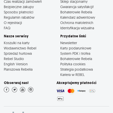
Czas realizacji zamówień
Sklep stacjonarny
Bezpieczne zakupy
Gwarancja satysfakcji!
Sposoby płatności
Bohaterowie Rebela
Regulamin rabatów
Kalendarz adwentowy
O rejestracji
Ochrona małoletnich
FAQ
Identyfikacja wizualna
Nasze serwisy
Przydatne linki
Koszulki na karty
Newsletter
Wydawnictwo Rebel
Karty podarunkowe
Sprzedaż hurtowa
System PDK i trofea
Rebel Studio
Bohaterowie Rebela
English Version
Polityka cookies
Planszowa Rebelia
Strategia podatkowa
Kariera w REBEL
Obserwuj nas!
Akceptujemy płatności