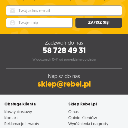
Twój adres e-mail
Twoje imię
ZAPISZ SIĘ!
Zadzwoń do nas
58 728 49 31
W godzinach 10-14 od poniedziałku do piątku
Napisz do nas
sklep@rebel.pl
Obsługa klienta
Sklep Rebel.pl
Koszty dostawy
O nas
Kontakt
Opinie Klientów
Reklamacje i zwroty
Wyróżnienia i nagrody