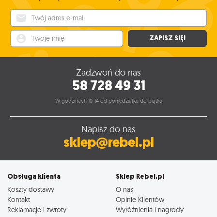
Twój adres e-mail
Twoje imię
ZAPISZ SIĘ!
Zadzwoń do nas
58 728 49 31
W godzinach 10-14 od poniedziałku do piątku
Napisz do nas
sklep@rebel.pl
Obsługa klienta
Sklep Rebel.pl
Koszty dostawy
O nas
Kontakt
Opinie Klientów
Reklamacje i zwroty
Wyróżnienia i nagrody