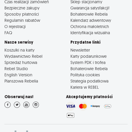
Czas realizacji zamówień
Sklep stacjonarny
Bezpieczne zakupy
Gwarancja satysfakcji!
Sposoby płatności
Bohaterowie Rebela
Regulamin rabatów
Kalendarz adwentowy
O rejestracji
Ochrona małoletnich
FAQ
Identyfikacja wizualna
Nasze serwisy
Przydatne linki
Koszulki na karty
Newsletter
Wydawnictwo Rebel
Karty podarunkowe
Sprzedaż hurtowa
System PDK i trofea
Rebel Studio
Bohaterowie Rebela
English Version
Polityka cookies
Planszowa Rebelia
Strategia podatkowa
Kariera w REBEL
Obserwuj nas!
Akceptujemy płatności