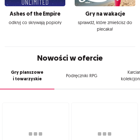
Ashes of the Empire
Gry na wakacje
odkryj co skrywają popioły
sprawdź, które zmieścisz do
plecaka!
Nowości w ofercie
Gry planszowe
Karcia
Podręczniki RPG
i towarzyskie
kolekcjon