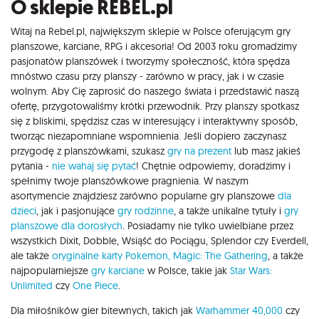
O sklepie REBEL.pl
Witaj na Rebel.pl, największym sklepie w Polsce oferującym gry
planszowe, karciane, RPG i akcesoria! Od 2003 roku gromadzimy
pasjonatów planszówek i tworzymy społeczność, która spędza
mnóstwo czasu przy planszy - zarówno w pracy, jak i w czasie
wolnym. Aby Cię zaprosić do naszego świata i przedstawić naszą
ofertę, przygotowaliśmy krótki przewodnik. Przy planszy spotkasz
się z bliskimi, spędzisz czas w interesujący i interaktywny sposób,
tworząc niezapomniane wspomnienia. Jeśli dopiero zaczynasz
przygodę z planszówkami, szukasz
gry na prezent
lub masz jakieś
pytania -
nie wahaj się pytać
! Chętnie odpowiemy, doradzimy i
spełnimy twoje planszówkowe pragnienia. W naszym
asortymencie znajdziesz zarówno popularne gry planszowe
dla
dzieci
, jak i pasjonujące
gry rodzinne
, a także unikalne tytuły i
gry
planszowe dla dorosłych
. Posiadamy nie tylko uwielbiane przez
wszystkich Dixit, Dobble, Wsiąść do Pociągu, Splendor czy Everdell,
ale także
oryginalne karty Pokemon,
Magic: The Gathering
, a także
najpopularniejsze
gry karciane
w Polsce, takie jak
Star Wars:
Unlimited
czy
One Piece
.
Dla miłośników gier bitewnych, takich jak
Warhammer 40,000
czy