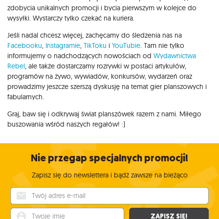
zdobycia unikalnych promocji i bycia pierwszym w kolejce do
wysyłki. Wystarczy tylko czekać na kuriera.
Jeśli nadal chcesz więcej, zachęcamy do śledzenia nas na
Facebooku
,
Instagramie
,
TikToku
i
YouTubie
. Tam nie tylko
informujemy o nadchodzących nowościach od
Wydawnictwa
Rebel
, ale także dostarczamy rozrywki w postaci artykułów,
programów na żywo, wywiadów, konkursów, wydarzeń oraz
prowadzimy jeszcze szerszą dyskusję na temat gier planszowych i
fabularnych.
Graj, baw się i odkrywaj świat planszówek razem z nami. Miłego
buszowania wśród naszych regałów! :)
Nie przegap specjalnych promocji!
Zapisz się do newslettera i bądź zawsze na bieżąco
Twój adres e-mail
Twoje imię
ZAPISZ SIĘ!