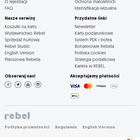
O rejestracji
Ochrona małoletnich
FAQ
Identyfikacja wizualna
Nasze serwisy
Przydatne linki
Koszulki na karty
Newsletter
Wydawnictwo Rebel
Karty podarunkowe
Sprzedaż hurtowa
System PDK i trofea
Rebel Studio
Bohaterowie Rebela
English Version
Polityka cookies
Planszowa Rebelia
Strategia podatkowa
Kariera w REBEL
Obserwuj nas!
Akceptujemy płatności
Polityka prywatności
Regulamin
English Version
Zarządzaj