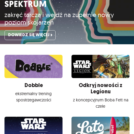
SPEKTRUM
zakręć tarczą i wejdź na zupełnie nowy
poziom skojarzeń
DOWIEDZ SIĘ WIĘCEJ
Dobble
Odkryj nowości z
Legionu
ekstremalny trening
spostrzegawczości
z koncepcyjnym Boba Fett na
czele