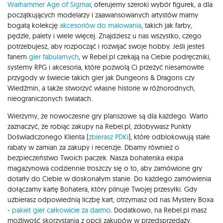
Warhammer Age of Sigmar
, oferujemy szeroki wybór figurek, a dla
początkujących modelarzy i zaawansowanych artystów mamy
bogatą kolekcję
akcesoriów do malowania
, takich jak farby,
pędzle, palety i wiele więcej. Znajdziesz u nas wszystko, czego
potrzebujesz, aby rozpocząć i rozwijać swoje hobby. Jeśli jesteś
fanem
gier fabularnych
, w Rebel.pl czekają na Ciebie podręczniki,
systemy RPG i akcesoria, które pozwolą Ci przeżyć niesamowite
przygody w świecie takich gier jak Dungeons & Dragons czy
Wiedźmin, a także stworzyć własne historie w różnorodnych,
nieograniczonych światach.
Wierzymy, że nowoczesne gry planszowe są dla każdego. Warto
zaznaczyć, że robiąc zakupy na Rebel.pl, zdobywasz Punkty
Doświadczonego Klienta (
zbierasz PDKi
), które odblokowują stałe
rabaty w zamian za zakupy i recenzje. Dbamy również o
bezpieczeństwo Twoich paczek. Nasza bohaterska ekipa
magazynowa codziennie troszczy się o to, aby zamówione gry
dotarły do Ciebie w doskonałym stanie. Do każdego zamówienia
dołączamy kartę Bohatera, który pilnuje Twojej przesyłki. Gdy
uzbierasz odpowiednią liczbę kart, otrzymasz od nas Mystery Boxa
-
pakiet gier całkowicie za darmo
. Dodatkowo, na Rebel.pl masz
możliwość skorzystania z opcji zakupów w przedsprzedaży,