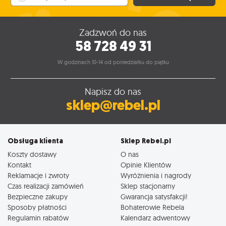
Zadzwoń do nas
58 728 49 31
W godzinach 10-14 od poniedziałku do piątku
Napisz do nas
sklep@rebel.pl
Obsługa klienta
Sklep Rebel.pl
Koszty dostawy
O nas
Kontakt
Opinie Klientów
Reklamacje i zwroty
Wyróżnienia i nagrody
Czas realizacji zamówień
Sklep stacjonarny
Bezpieczne zakupy
Gwarancja satysfakcji!
Sposoby płatności
Bohaterowie Rebela
Regulamin rabatów
Kalendarz adwentowy