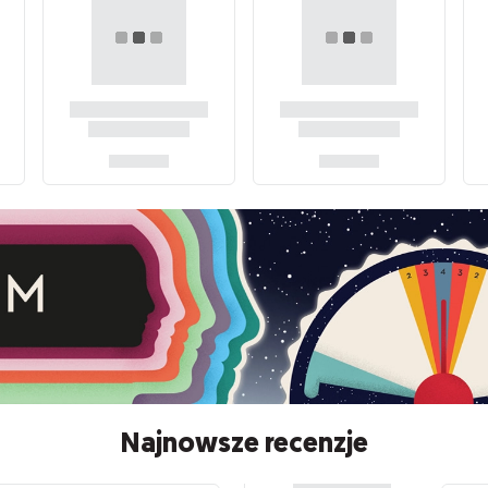
Najnowsze recenzje