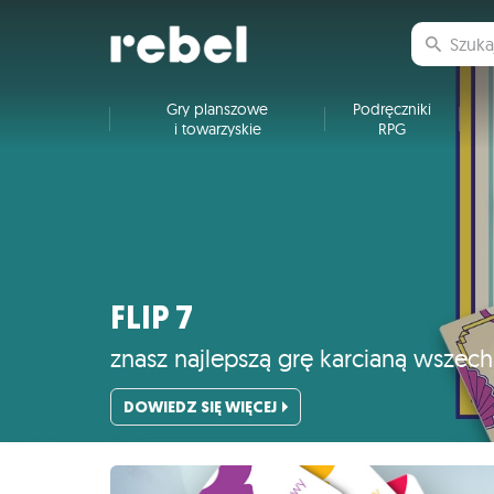
Gry planszowe
Podręczniki
i towarzyskie
RPG
FLIP 7
znasz najlepszą grę karcianą wszec
DOWIEDZ SIĘ WIĘCEJ