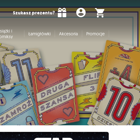
Szukasz prezentu?
siążki i
Łamigłówki
Akcesoria
Promocje
omiksy