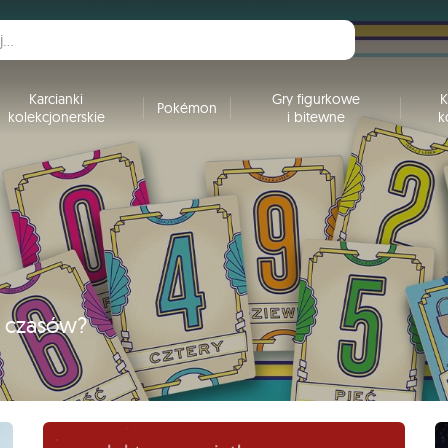
Karcianki
Gry figurkowe
K
Pokémon
kolekcjonerskie
i bitewne
k
h czasów?