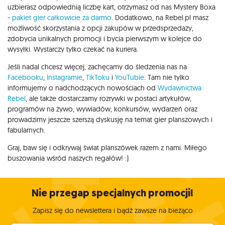
uzbierasz odpowiednią liczbę kart, otrzymasz od nas Mystery Boxa
-
pakiet gier całkowicie za darmo
. Dodatkowo, na Rebel.pl masz
możliwość skorzystania z opcji zakupów w przedsprzedaży,
zdobycia unikalnych promocji i bycia pierwszym w kolejce do
wysyłki. Wystarczy tylko czekać na kuriera.
Jeśli nadal chcesz więcej, zachęcamy do śledzenia nas na
Facebooku
,
Instagramie
,
TikToku
i
YouTubie
. Tam nie tylko
informujemy o nadchodzących nowościach od
Wydawnictwa
Rebel
, ale także dostarczamy rozrywki w postaci artykułów,
programów na żywo, wywiadów, konkursów, wydarzeń oraz
prowadzimy jeszcze szerszą dyskusję na temat gier planszowych i
fabularnych.
Graj, baw się i odkrywaj świat planszówek razem z nami. Miłego
buszowania wśród naszych regałów! :)
Nie przegap specjalnych promocji!
Zapisz się do newslettera i bądź zawsze na bieżąco