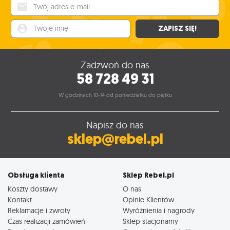
Twój adres e-mail
Twoje imię
ZAPISZ SIĘ!
Zadzwoń do nas
58 728 49 31
W godzinach 10-14 od poniedziałku do piątku
Napisz do nas
sklep@rebel.pl
Obsługa klienta
Sklep Rebel.pl
Koszty dostawy
O nas
Kontakt
Opinie Klientów
Reklamacje i zwroty
Wyróżnienia i nagrody
Czas realizacji zamówień
Sklep stacjonarny