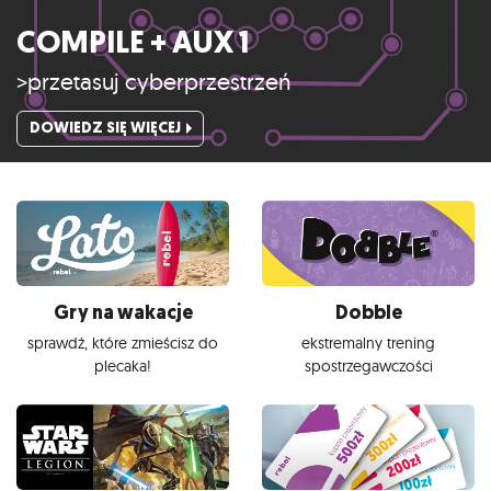
COMPILE + AUX 1
>przetasuj cyberprzestrzeń
DOWIEDZ SIĘ WIĘCEJ
Gry na wakacje
Dobble
sprawdź, które zmieścisz do
ekstremalny trening
plecaka!
spostrzegawczości