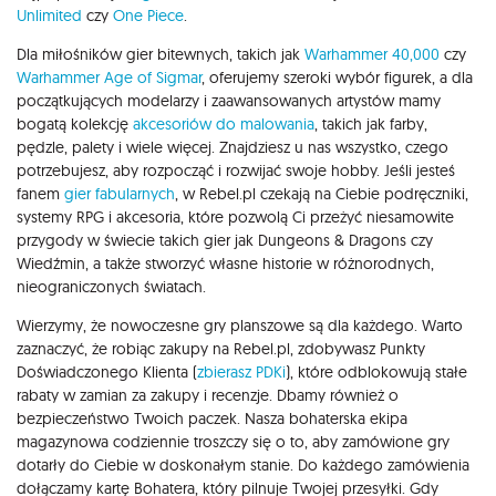
Unlimited
czy
One Piece
.
Dla miłośników gier bitewnych, takich jak
Warhammer 40,000
czy
Warhammer Age of Sigmar
, oferujemy szeroki wybór figurek, a dla
początkujących modelarzy i zaawansowanych artystów mamy
bogatą kolekcję
akcesoriów do malowania
, takich jak farby,
pędzle, palety i wiele więcej. Znajdziesz u nas wszystko, czego
potrzebujesz, aby rozpocząć i rozwijać swoje hobby. Jeśli jesteś
fanem
gier fabularnych
, w Rebel.pl czekają na Ciebie podręczniki,
systemy RPG i akcesoria, które pozwolą Ci przeżyć niesamowite
przygody w świecie takich gier jak Dungeons & Dragons czy
Wiedźmin, a także stworzyć własne historie w różnorodnych,
nieograniczonych światach.
Wierzymy, że nowoczesne gry planszowe są dla każdego. Warto
zaznaczyć, że robiąc zakupy na Rebel.pl, zdobywasz Punkty
Doświadczonego Klienta (
zbierasz PDKi
), które odblokowują stałe
rabaty w zamian za zakupy i recenzje. Dbamy również o
bezpieczeństwo Twoich paczek. Nasza bohaterska ekipa
magazynowa codziennie troszczy się o to, aby zamówione gry
dotarły do Ciebie w doskonałym stanie. Do każdego zamówienia
dołączamy kartę Bohatera, który pilnuje Twojej przesyłki. Gdy