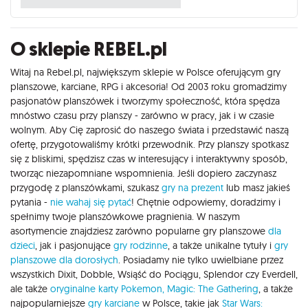
O sklepie REBEL.pl
Witaj na Rebel.pl, największym sklepie w Polsce oferującym gry
planszowe, karciane, RPG i akcesoria! Od 2003 roku gromadzimy
pasjonatów planszówek i tworzymy społeczność, która spędza
mnóstwo czasu przy planszy - zarówno w pracy, jak i w czasie
wolnym. Aby Cię zaprosić do naszego świata i przedstawić naszą
ofertę, przygotowaliśmy krótki przewodnik. Przy planszy spotkasz
się z bliskimi, spędzisz czas w interesujący i interaktywny sposób,
tworząc niezapomniane wspomnienia. Jeśli dopiero zaczynasz
przygodę z planszówkami, szukasz
gry na prezent
lub masz jakieś
pytania -
nie wahaj się pytać
! Chętnie odpowiemy, doradzimy i
spełnimy twoje planszówkowe pragnienia. W naszym
asortymencie znajdziesz zarówno popularne gry planszowe
dla
dzieci
, jak i pasjonujące
gry rodzinne
, a także unikalne tytuły i
gry
planszowe dla dorosłych
. Posiadamy nie tylko uwielbiane przez
wszystkich Dixit, Dobble, Wsiąść do Pociągu, Splendor czy Everdell,
ale także
oryginalne karty Pokemon,
Magic: The Gathering
, a także
najpopularniejsze
gry karciane
w Polsce, takie jak
Star Wars: