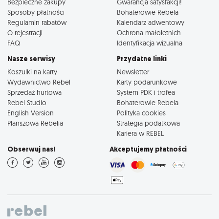
Bezpieczne zakupy
Gwarancja satysfakcji!
Sposoby płatności
Bohaterowie Rebela
Regulamin rabatów
Kalendarz adwentowy
O rejestracji
Ochrona małoletnich
FAQ
Identyfikacja wizualna
Nasze serwisy
Przydatne linki
Koszulki na karty
Newsletter
Wydawnictwo Rebel
Karty podarunkowe
Sprzedaż hurtowa
System PDK i trofea
Rebel Studio
Bohaterowie Rebela
English Version
Polityka cookies
Planszowa Rebelia
Strategia podatkowa
Kariera w REBEL
Obserwuj nas!
Akceptujemy płatności