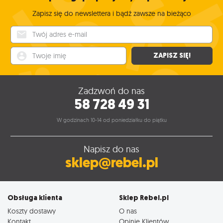
Zapisz się do newslettera i bądź zawsze na bieżąco
Twój adres e-mail
Twoje imię
ZAPISZ SIĘ!
Zadzwoń do nas
58 728 49 31
W godzinach 10-14 od poniedziałku do piątku
Napisz do nas
sklep@rebel.pl
Obsługa klienta
Sklep Rebel.pl
Koszty dostawy
O nas
Kontakt
Opinie Klientów