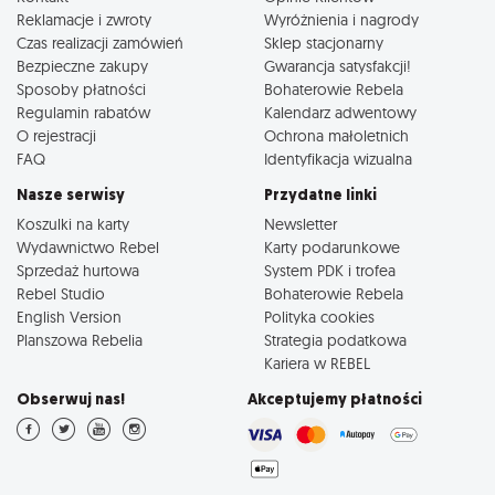
Reklamacje i zwroty
Wyróżnienia i nagrody
Czas realizacji zamówień
Sklep stacjonarny
Bezpieczne zakupy
Gwarancja satysfakcji!
Sposoby płatności
Bohaterowie Rebela
Regulamin rabatów
Kalendarz adwentowy
O rejestracji
Ochrona małoletnich
FAQ
Identyfikacja wizualna
Nasze serwisy
Przydatne linki
Koszulki na karty
Newsletter
Wydawnictwo Rebel
Karty podarunkowe
Sprzedaż hurtowa
System PDK i trofea
Rebel Studio
Bohaterowie Rebela
English Version
Polityka cookies
Planszowa Rebelia
Strategia podatkowa
Kariera w REBEL
Obserwuj nas!
Akceptujemy płatności