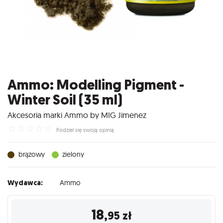
Ammo: Modelling Pigment -
Winter Soil (35 ml)
Akcesoria marki Ammo by MIG Jimenez
☆
☆
☆
☆
☆
Podziel się swoją opinią
brązowy
zielony
Wydawca:
Ammo
18
,95
zł