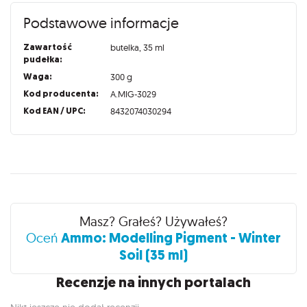
Podstawowe informacje
Zawartość
butelka, 35 ml
pudełka:
Waga:
300 g
Kod producenta:
A.MIG-3029
Kod EAN / UPC:
8432074030294
Recenzje
Masz? Grałeś? Używałeś?
Ammo: Modelling Pigment - Winter
Oceń
Soil (35 ml)
Recenzje na innych portalach