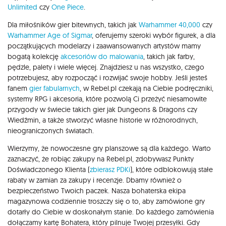
Unlimited
czy
One Piece
.
Dla miłośników gier bitewnych, takich jak
Warhammer 40,000
czy
Warhammer Age of Sigmar
, oferujemy szeroki wybór figurek, a dla
początkujących modelarzy i zaawansowanych artystów mamy
bogatą kolekcję
akcesoriów do malowania
, takich jak farby,
pędzle, palety i wiele więcej. Znajdziesz u nas wszystko, czego
potrzebujesz, aby rozpocząć i rozwijać swoje hobby. Jeśli jesteś
fanem
gier fabularnych
, w Rebel.pl czekają na Ciebie podręczniki,
systemy RPG i akcesoria, które pozwolą Ci przeżyć niesamowite
przygody w świecie takich gier jak Dungeons & Dragons czy
Wiedźmin, a także stworzyć własne historie w różnorodnych,
nieograniczonych światach.
Wierzymy, że nowoczesne gry planszowe są dla każdego. Warto
zaznaczyć, że robiąc zakupy na Rebel.pl, zdobywasz Punkty
Doświadczonego Klienta (
zbierasz PDKi
), które odblokowują stałe
rabaty w zamian za zakupy i recenzje. Dbamy również o
bezpieczeństwo Twoich paczek. Nasza bohaterska ekipa
magazynowa codziennie troszczy się o to, aby zamówione gry
dotarły do Ciebie w doskonałym stanie. Do każdego zamówienia
dołączamy kartę Bohatera, który pilnuje Twojej przesyłki. Gdy