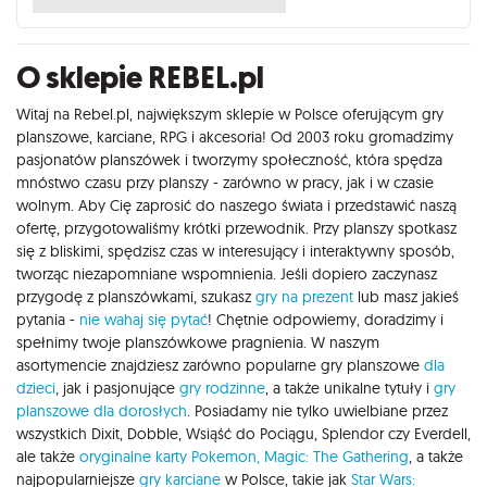
O sklepie REBEL.pl
Witaj na Rebel.pl, największym sklepie w Polsce oferującym gry
planszowe, karciane, RPG i akcesoria! Od 2003 roku gromadzimy
pasjonatów planszówek i tworzymy społeczność, która spędza
mnóstwo czasu przy planszy - zarówno w pracy, jak i w czasie
wolnym. Aby Cię zaprosić do naszego świata i przedstawić naszą
ofertę, przygotowaliśmy krótki przewodnik. Przy planszy spotkasz
się z bliskimi, spędzisz czas w interesujący i interaktywny sposób,
tworząc niezapomniane wspomnienia. Jeśli dopiero zaczynasz
przygodę z planszówkami, szukasz
gry na prezent
lub masz jakieś
pytania -
nie wahaj się pytać
! Chętnie odpowiemy, doradzimy i
spełnimy twoje planszówkowe pragnienia. W naszym
asortymencie znajdziesz zarówno popularne gry planszowe
dla
dzieci
, jak i pasjonujące
gry rodzinne
, a także unikalne tytuły i
gry
planszowe dla dorosłych
. Posiadamy nie tylko uwielbiane przez
wszystkich Dixit, Dobble, Wsiąść do Pociągu, Splendor czy Everdell,
ale także
oryginalne karty Pokemon,
Magic: The Gathering
, a także
najpopularniejsze
gry karciane
w Polsce, takie jak
Star Wars: