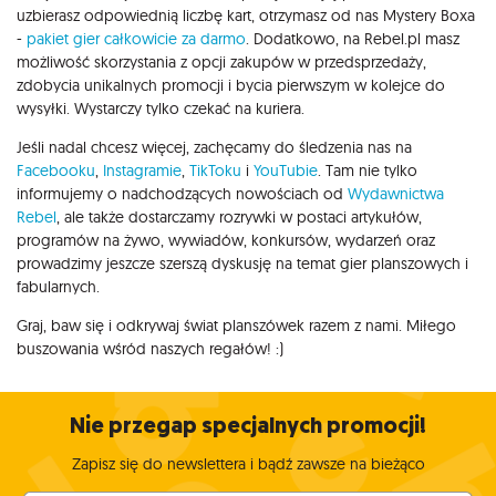
uzbierasz odpowiednią liczbę kart, otrzymasz od nas Mystery Boxa
-
pakiet gier całkowicie za darmo
. Dodatkowo, na Rebel.pl masz
możliwość skorzystania z opcji zakupów w przedsprzedaży,
zdobycia unikalnych promocji i bycia pierwszym w kolejce do
wysyłki. Wystarczy tylko czekać na kuriera.
Jeśli nadal chcesz więcej, zachęcamy do śledzenia nas na
Facebooku
,
Instagramie
,
TikToku
i
YouTubie
. Tam nie tylko
informujemy o nadchodzących nowościach od
Wydawnictwa
Rebel
, ale także dostarczamy rozrywki w postaci artykułów,
programów na żywo, wywiadów, konkursów, wydarzeń oraz
prowadzimy jeszcze szerszą dyskusję na temat gier planszowych i
fabularnych.
Graj, baw się i odkrywaj świat planszówek razem z nami. Miłego
buszowania wśród naszych regałów! :)
Nie przegap specjalnych promocji!
Zapisz się do newslettera i bądź zawsze na bieżąco