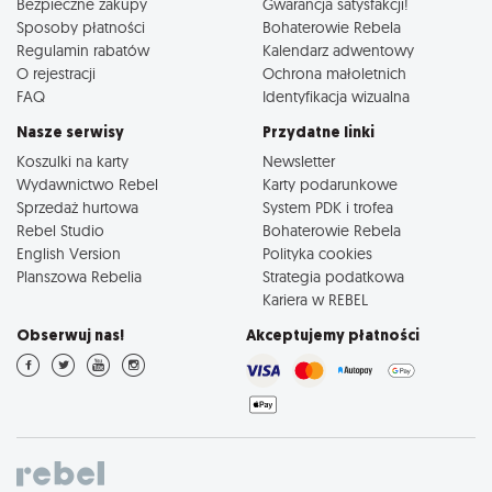
Bezpieczne zakupy
Gwarancja satysfakcji!
Sposoby płatności
Bohaterowie Rebela
Regulamin rabatów
Kalendarz adwentowy
O rejestracji
Ochrona małoletnich
FAQ
Identyfikacja wizualna
Nasze serwisy
Przydatne linki
Koszulki na karty
Newsletter
Wydawnictwo Rebel
Karty podarunkowe
Sprzedaż hurtowa
System PDK i trofea
Rebel Studio
Bohaterowie Rebela
English Version
Polityka cookies
Planszowa Rebelia
Strategia podatkowa
Kariera w REBEL
Obserwuj nas!
Akceptujemy płatności