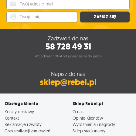
Twój adres e-mail
Twoje imię
ZAPISZ SIĘ!
Zadzwoń do nas
58 728 49 31
W godzinach 10-14 od poniedziałku do piątku
Napisz do nas
sklep@rebel.pl
Obsługa klienta
Sklep Rebel.pl
Koszty dostawy
O nas
Kontakt
Opinie Klientów
Reklamacje i zwroty
Wyróżnienia i nagrody
Czas realizacji zamówień
Sklep stacjonarny