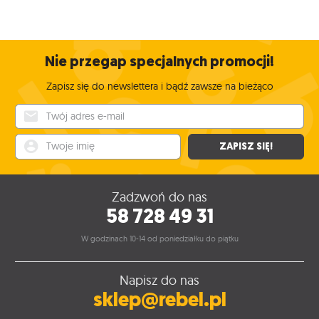
Nie przegap specjalnych promocji!
Zapisz się do newslettera i bądź zawsze na bieżąco
Twój adres e-mail
Twoje imię
ZAPISZ SIĘ!
Zadzwoń do nas
58 728 49 31
W godzinach 10-14 od poniedziałku do piątku
Napisz do nas
sklep@rebel.pl