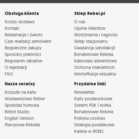
Obsługa klienta
Sklep Rebel.pl
Koszty dostawy
O nas
Kontakt
Opinie Klientów
Reklamacje i zwroty
Wyróżnienia i nagrody
Czas realizacji zamówień
Sklep stacjonarny
Bezpieczne zakupy
Gwarancja satysfakcji!
Sposoby płatności
Bohaterowie Rebela
Regulamin rabatów
Kalendarz adwentowy
O rejestracji
Ochrona małoletnich
FAQ
Identyfikacja wizualna
Nasze serwisy
Przydatne linki
Koszulki na karty
Newsletter
Wydawnictwo Rebel
Karty podarunkowe
Sprzedaż hurtowa
System PDK i trofea
Rebel Studio
Bohaterowie Rebela
English Version
Polityka cookies
Planszowa Rebelia
Strategia podatkowa
Kariera w REBEL