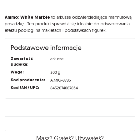
Opis
Ammo: White Marble
to arkusze odzwierciedlające marmurową
posadzkę . Ten produkt sprawdzi się idealnie do odwzorowania
efektu podłogi na makietach i podstawkach figurek.
Podstawowe informacje
Zawartość
arkusze
pudełka:
Waga:
300 g
Kod producenta:
A.MIG-8785
Kod EAN / UPC:
8432074087854
Recenzje
Masz? Grałeś? Używałeś?