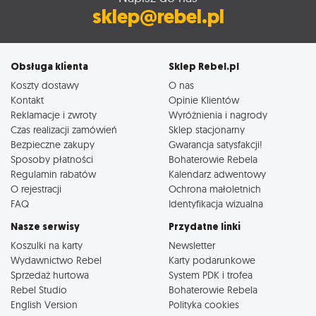
sklep@rebel.pl
Obsługa klienta
Sklep Rebel.pl
Koszty dostawy
O nas
Kontakt
Opinie Klientów
Reklamacje i zwroty
Wyróżnienia i nagrody
Czas realizacji zamówień
Sklep stacjonarny
Bezpieczne zakupy
Gwarancja satysfakcji!
Sposoby płatności
Bohaterowie Rebela
Regulamin rabatów
Kalendarz adwentowy
O rejestracji
Ochrona małoletnich
FAQ
Identyfikacja wizualna
Nasze serwisy
Przydatne linki
Koszulki na karty
Newsletter
Wydawnictwo Rebel
Karty podarunkowe
Sprzedaż hurtowa
System PDK i trofea
Rebel Studio
Bohaterowie Rebela
English Version
Polityka cookies