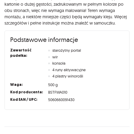
kartonie o dużej gęstości, zadrukowanym w pełnym kolorze po
obu stronach, więc nie wymaga malowania! Teren wymaga
montażu, a niektóre mniejsze części będą wymagały kleju. Więcej
szczegółów i pełne instrukcje można znaleźć w samouczku.
Podstawowe informacje
Zawartość
starożytny portal
pudełka:
wir
konsola
4 runy aktywacyjne
4 plastry winorośli
Waga:
500 g
Kod producenta:
BSTFWA010
Kod EAN / UPC:
5060660091430