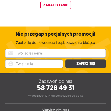
ZADAJ PYTANIE
Nie przegap specjalnych promocji!
Zapisz się do newslettera i bądź zawsze na bieżąco
Twój adres e-mail
Twoje imię
ZAPISZ SIĘ!
Zadzwoń do nas
58 728 49 31
W godzinach 10-14 od poniedziałku do piątku
Napisz do nas