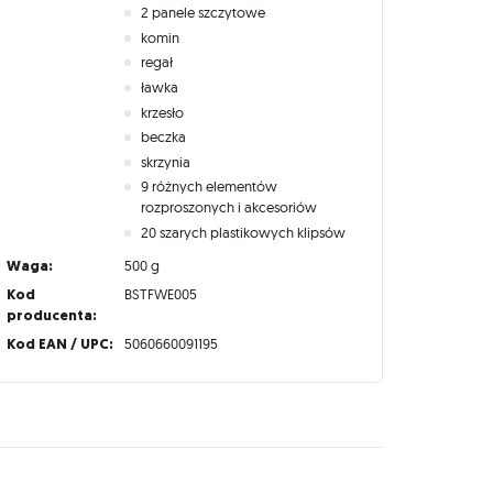
2 panele szczytowe
komin
regał
ławka
krzesło
beczka
skrzynia
9 różnych elementów
rozproszonych i akcesoriów
20 szarych plastikowych klipsów
Waga:
500 g
Kod
BSTFWE005
producenta:
Kod EAN / UPC:
5060660091195