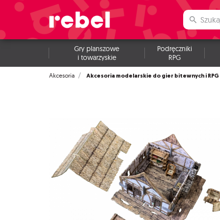
Gry planszowe
Podręczniki
i towarzyskie
RPG
Akcesoria modelarskie do gier bitewnych i RPG
Akcesoria