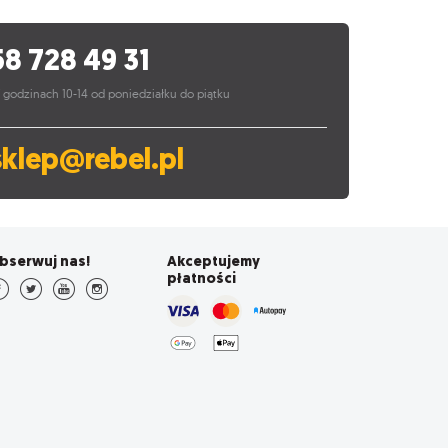
58 728 49 31
 godzinach 10-14 od poniedziałku do piątku
sklep@rebel.pl
bserwuj nas!
Akceptujemy
płatności