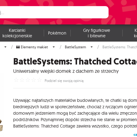
Karcianki
Gry figurkowe
K
Pokémon
kolekcjonerskie
i bitewne
k
🏰 Elementy makiet
BattleSystem
BattleSystems: That
BattleSystems: Thatched Cott
Uniwersalny wiejski domek z dachem ze strzechy
☆
☆
☆
☆
☆
Podziel się swoją opinią
Używając najtańszych materiałów budowlanych, te chatki są dom
biedniejszych ludzi w społeczeństwie, chociaż z ryczącym ognie
domowym jedzeniem mogą być zachęcające dla wielu zmęczo
podróżników. Przynajmniej dopóki strzecha nie stanie w płomieni
cz