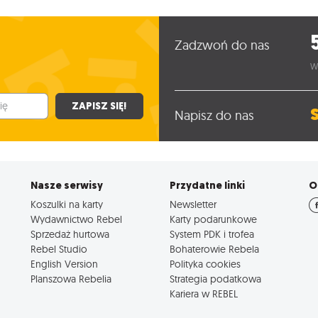
Zadzwoń do nas
W
ZAPISZ SIĘ!
Napisz do nas
Nasze serwisy
Przydatne linki
O
Koszulki na karty
Newsletter
Wydawnictwo Rebel
Karty podarunkowe
Sprzedaż hurtowa
System PDK i trofea
Rebel Studio
Bohaterowie Rebela
English Version
Polityka cookies
Planszowa Rebelia
Strategia podatkowa
Kariera w REBEL