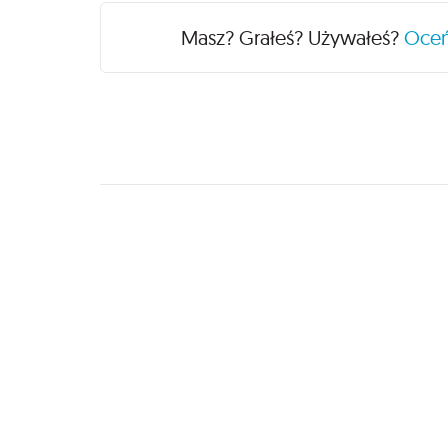
Recenzje
Masz? Grałeś? Używałeś?
Oce