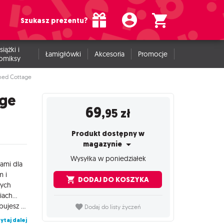
Szukasz prezentu?
siążki i
Łamigłówki
Akcesoria
Promocje
omiksy
ched Cottage
age
69
,95
zł
Produkt dostępny w
magazynie
Wysyłka w poniedziałek
ami dla
m i
DODAJ DO KOSZYKA
nych
ach...
BattleSystems: Thatched Cottage zawiera wszystko, czego potrzebujesz do zbudowania rozwalającej się chaty, odpowiedniej do wielu gier fantasy i historycznych w skali 28-35 mm. Wnętrze jest w pełni szczegółowe, a dach można zdjąć. W zestawie znajduje się taras, komin i rozrzucone elementy terenu, które można wykorzystać do ozdobienia stołu do gry. Wiele elementów jest modułowych i można je łączyć w różne kombinacje lub mieszać i dopasowywać do reszty serii.
Dodaj do listy życzeń
ytaj dalej