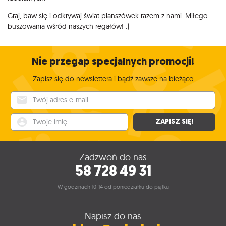
Graj, baw się i odkrywaj świat planszówek razem z nami. Miłego
buszowania wśród naszych regałów! :)
Nie przegap specjalnych promocji!
Zapisz się do newslettera i bądź zawsze na bieżąco
Twój adres e-mail
Twoje imię
ZAPISZ SIĘ!
Zadzwoń do nas
58 728 49 31
W godzinach 10-14 od poniedziałku do piątku
Napisz do nas