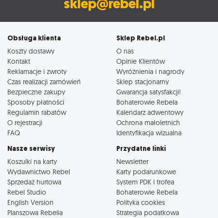
sklep@rebel.pl
Obsługa klienta
Sklep Rebel.pl
Koszty dostawy
O nas
Kontakt
Opinie Klientów
Reklamacje i zwroty
Wyróżnienia i nagrody
Czas realizacji zamówień
Sklep stacjonarny
Bezpieczne zakupy
Gwarancja satysfakcji!
Sposoby płatności
Bohaterowie Rebela
Regulamin rabatów
Kalendarz adwentowy
O rejestracji
Ochrona małoletnich
FAQ
Identyfikacja wizualna
Nasze serwisy
Przydatne linki
Koszulki na karty
Newsletter
Wydawnictwo Rebel
Karty podarunkowe
Sprzedaż hurtowa
System PDK i trofea
Rebel Studio
Bohaterowie Rebela
English Version
Polityka cookies
Planszowa Rebelia
Strategia podatkowa