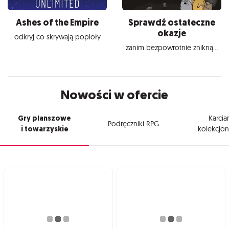
Ashes of the Empire
Sprawdź ostateczne
okazje
odkryj co skrywają popioły
zanim bezpowrotnie znikną...
Nowości w ofercie
Gry planszowe
Karcia
Podręczniki RPG
i towarzyskie
kolekcjon