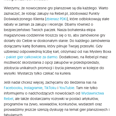
Wierzymy, że nowoczesne gry planszowe są dla każdego. Warto
zaznaczyć, że robiąc zakupy na Rebel.pl, zdobywasz Punkty
Doświadczonego Klienta (
zbierasz PDKi
), które odblokowują stałe
rabaty w zamian za zakupy i recenzje. Dbamy również o
bezpieczeństwo Twoich paczek. Nasza bohaterska ekipa
magazynowa codziennie troszczy się o to, aby zamówione gry
dotarły do Ciebie w doskonałym stanie. Do każdego zamówienia
dołączamy kartę Bohatera, który pilnuje Twojej przesyłki. Gdy
uzbierasz odpowiednią liczbę kart, otrzymasz od nas Mystery Boxa
-
pakiet gier całkowicie za darmo
. Dodatkowo, na Rebel.pl masz
możliwość skorzystania z opcji zakupów w przedsprzedaży,
zdobycia unikalnych promocji i bycia pierwszym w kolejce do
wysyłki. Wystarczy tylko czekać na kuriera.
Jeśli nadal chcesz więcej, zachęcamy do śledzenia nas na
Facebooku
,
Instagramie
,
TikToku
i
YouTubie
. Tam nie tylko
informujemy o nadchodzących nowościach od
Wydawnictwa
Rebel
, ale także dostarczamy rozrywki w postaci artykułów,
programów na żywo, wywiadów, konkursów, wydarzeń oraz
prowadzimy jeszcze szerszą dyskusję na temat gier planszowych i
fabularnych.