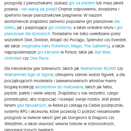
przygodę z planszówkami, szukasz
gry na prezent
lub masz jakieś
pytania -
nie wahaj się pytać
! Chętnie odpowiemy, doradzimy i
spełnimy twoje planszówkowe pragnienia. W naszym
asortymencie znajdziesz zarówno popularne gry planszowe
dla
dzieci
, jak i pasjonujące
gry rodzinne
, a także unikalne tytuły i
gry
planszowe dla dorosłych
. Posiadamy nie tylko uwielbiane przez
wszystkich Dixit, Dobble, Wsiąść do Pociągu, Splendor czy Everdell,
ale także
oryginalne karty Pokemon,
Magic: The Gathering
, a także
najpopularniejsze
gry karciane
w Polsce, takie jak
Star Wars:
Unlimited
czy
One Piece
.
Dla miłośników gier bitewnych, takich jak
Warhammer 40,000
czy
Warhammer Age of Sigmar
, oferujemy szeroki wybór figurek, a dla
początkujących modelarzy i zaawansowanych artystów mamy
bogatą kolekcję
akcesoriów do malowania
, takich jak farby,
pędzle, palety i wiele więcej. Znajdziesz u nas wszystko, czego
potrzebujesz, aby rozpocząć i rozwijać swoje hobby. Jeśli jesteś
fanem
gier fabularnych
, w Rebel.pl czekają na Ciebie podręczniki,
systemy RPG i akcesoria, które pozwolą Ci przeżyć niesamowite
przygody w świecie takich gier jak Dungeons & Dragons czy
Wiedźmin, a także stworzyć własne historie w różnorodnych,
nieograniczonych światach.