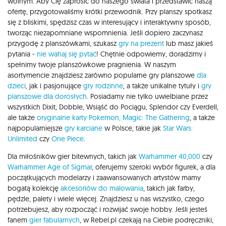
wolnym. Aby Cię zaprosić do naszego świata i przedstawić naszą
ofertę, przygotowaliśmy krótki przewodnik. Przy planszy spotkasz
się z bliskimi, spędzisz czas w interesujący i interaktywny sposób,
tworząc niezapomniane wspomnienia. Jeśli dopiero zaczynasz
przygodę z planszówkami, szukasz
gry na prezent
lub masz jakieś
pytania -
nie wahaj się pytać
! Chętnie odpowiemy, doradzimy i
spełnimy twoje planszówkowe pragnienia. W naszym
asortymencie znajdziesz zarówno popularne gry planszowe
dla
dzieci
, jak i pasjonujące
gry rodzinne
, a także unikalne tytuły i
gry
planszowe dla dorosłych
. Posiadamy nie tylko uwielbiane przez
wszystkich Dixit, Dobble, Wsiąść do Pociągu, Splendor czy Everdell,
ale także
oryginalne karty Pokemon,
Magic: The Gathering
, a także
najpopularniejsze
gry karciane
w Polsce, takie jak
Star Wars:
Unlimited
czy
One Piece
.
Dla miłośników gier bitewnych, takich jak
Warhammer 40,000
czy
Warhammer Age of Sigmar
, oferujemy szeroki wybór figurek, a dla
początkujących modelarzy i zaawansowanych artystów mamy
bogatą kolekcję
akcesoriów do malowania
, takich jak farby,
pędzle, palety i wiele więcej. Znajdziesz u nas wszystko, czego
potrzebujesz, aby rozpocząć i rozwijać swoje hobby. Jeśli jesteś
fanem
gier fabularnych
, w Rebel.pl czekają na Ciebie podręczniki,