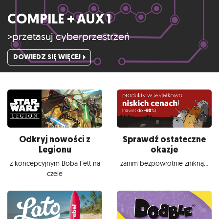
COMPILE + AUX 1
>przetasuj cyberprzestrzeń
DOWIEDZ SIĘ WIĘCEJ
Odkryj nowości z
Sprawdź ostateczne
Legionu
okazje
z koncepcyjnym Boba Fett na
zanim bezpowrotnie znikną...
czele