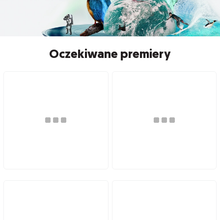
Oczekiwane premiery