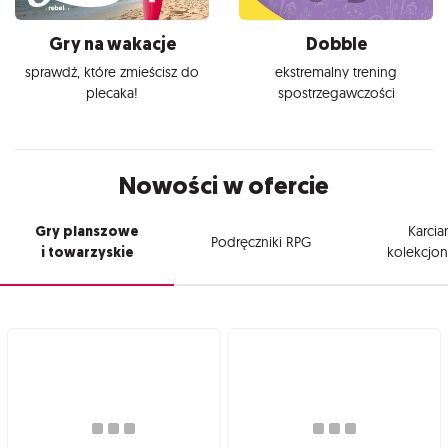
Gry na wakacje
Dobble
sprawdź, które zmieścisz do
ekstremalny trening
plecaka!
spostrzegawczości
Nowości w ofercie
Gry planszowe
Karcia
Podręczniki RPG
i towarzyskie
kolekcjon