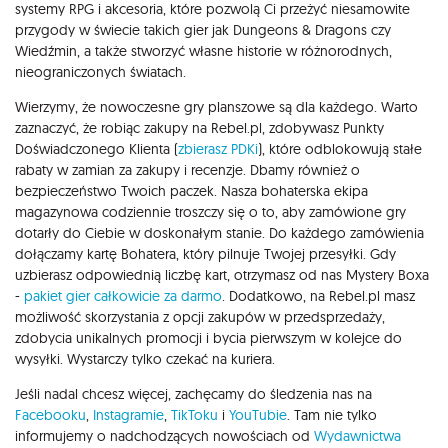
systemy RPG i akcesoria, które pozwolą Ci przeżyć niesamowite
przygody w świecie takich gier jak Dungeons & Dragons czy
Wiedźmin, a także stworzyć własne historie w różnorodnych,
nieograniczonych światach.
Wierzymy, że nowoczesne gry planszowe są dla każdego. Warto
zaznaczyć, że robiąc zakupy na Rebel.pl, zdobywasz Punkty
Doświadczonego Klienta (
zbierasz PDKi
), które odblokowują stałe
rabaty w zamian za zakupy i recenzje. Dbamy również o
bezpieczeństwo Twoich paczek. Nasza bohaterska ekipa
magazynowa codziennie troszczy się o to, aby zamówione gry
dotarły do Ciebie w doskonałym stanie. Do każdego zamówienia
dołączamy kartę Bohatera, który pilnuje Twojej przesyłki. Gdy
uzbierasz odpowiednią liczbę kart, otrzymasz od nas Mystery Boxa
-
pakiet gier całkowicie za darmo
. Dodatkowo, na Rebel.pl masz
możliwość skorzystania z opcji zakupów w przedsprzedaży,
zdobycia unikalnych promocji i bycia pierwszym w kolejce do
wysyłki. Wystarczy tylko czekać na kuriera.
Jeśli nadal chcesz więcej, zachęcamy do śledzenia nas na
Facebooku
,
Instagramie
,
TikToku
i
YouTubie
. Tam nie tylko
informujemy o nadchodzących nowościach od
Wydawnictwa