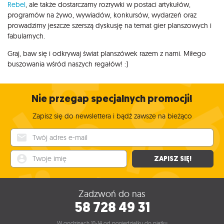
Rebel
, ale także dostarczamy rozrywki w postaci artykułów,
programów na żywo, wywiadów, konkursów, wydarzeń oraz
prowadzimy jeszcze szerszą dyskusję na temat gier planszowych i
fabularnych.
Graj, baw się i odkrywaj świat planszówek razem z nami. Miłego
buszowania wśród naszych regałów! :)
Nie przegap specjalnych promocji!
Zapisz się do newslettera i bądź zawsze na bieżąco
Twój adres e-mail
Twoje imię
ZAPISZ SIĘ!
Zadzwoń do nas
58 728 49 31
W godzinach 10-14 od poniedziałku do piątku