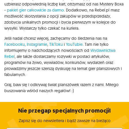
uzbierasz odpowiednią liczbę kart, otrzymasz od nas Mystery Boxa
-
pakiet gier całkowicie za darmo
. Dodatkowo, na Rebel.pl masz
możliwość skorzystania z opcji zakupów w przedsprzedaży,
zdobycia unikalnych promocji i bycia pierwszym w kolejce do
wysyłki. Wystarczy tylko czekać na kuriera.
Jeśli nadal chcesz więcej, zachęcamy do śledzenia nas na
Facebooku
,
Instagramie
,
TikToku
i
YouTubie
. Tam nie tylko
informujemy o nadchodzących nowościach od
Wydawnictwa
Rebel
, ale także dostarczamy rozrywki w postaci artykułów,
programów na żywo, wywiadów, konkursów, wydarzeń oraz
prowadzimy jeszcze szerszą dyskusję na temat gier planszowych i
fabularnych.
Graj, baw się i odkrywaj świat planszówek razem z nami. Miłego
buszowania wśród naszych regałów! :)
Nie przegap specjalnych promocji!
Zapisz się do newslettera i bądź zawsze na bieżąco