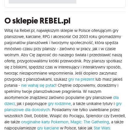
O sklepie REBEL.pl
Witaj na Rebel.pl, największym sklepie w Polsce oferującym gry
planszowe, karciane, RPG i akcesoria! Od 2003 roku gromadzimy
pasjonatów planszówek i tworzymy społeczność, która spędza
mnóstwo czasu przy planszy - zarówno w pracy, jak i w czasie
wolnym. Aby Cię zaprosić do naszego świata i przedstawić naszą
ofertę, przygotowaliśmy krótki przewodnik. Przy planszy spotkasz
się z bliskimi, spędzisz czas w interesujący i interaktywny sposób,
tworząc niezapomniane wspomnienia. Jeśli dopiero zaczynasz
przygodę z planszówkami, szukasz
gry na prezent
lub masz jakieś
pytania -
nie wahaj się pytać
! Chętnie odpowiemy, doradzimy i
spełnimy twoje planszówkowe pragnienia. W naszym
asortymencie znajdziesz zarówno popularne gry planszowe
dla
dzieci
, jak i pasjonujące
gry rodzinne
, a także unikalne tytuły i
gry
planszowe dla dorosłych
. Posiadamy nie tylko uwielbiane przez
wszystkich Dixit, Dobble, Wsiąść do Pociągu, Splendor czy Everdell,
ale także
oryginalne karty Pokemon,
Magic: The Gathering
, a także
najpopularniejsze
gry karciane
w Polsce, takie jak
Star Wars: