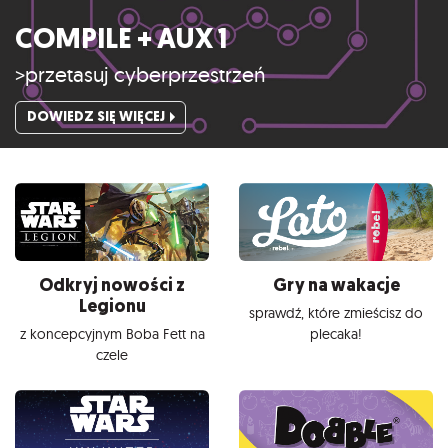
COMPILE + AUX 1
>przetasuj cyberprzestrzeń
DOWIEDZ SIĘ WIĘCEJ
Odkryj nowości z
Gry na wakacje
Legionu
sprawdź, które zmieścisz do
z koncepcyjnym Boba Fett na
plecaka!
czele