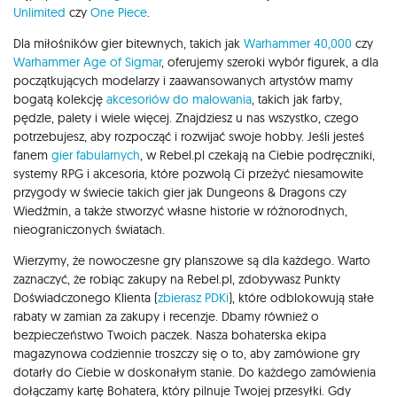
Unlimited
czy
One Piece
.
Dla miłośników gier bitewnych, takich jak
Warhammer 40,000
czy
Warhammer Age of Sigmar
, oferujemy szeroki wybór figurek, a dla
początkujących modelarzy i zaawansowanych artystów mamy
bogatą kolekcję
akcesoriów do malowania
, takich jak farby,
pędzle, palety i wiele więcej. Znajdziesz u nas wszystko, czego
potrzebujesz, aby rozpocząć i rozwijać swoje hobby. Jeśli jesteś
fanem
gier fabularnych
, w Rebel.pl czekają na Ciebie podręczniki,
systemy RPG i akcesoria, które pozwolą Ci przeżyć niesamowite
przygody w świecie takich gier jak Dungeons & Dragons czy
Wiedźmin, a także stworzyć własne historie w różnorodnych,
nieograniczonych światach.
Wierzymy, że nowoczesne gry planszowe są dla każdego. Warto
zaznaczyć, że robiąc zakupy na Rebel.pl, zdobywasz Punkty
Doświadczonego Klienta (
zbierasz PDKi
), które odblokowują stałe
rabaty w zamian za zakupy i recenzje. Dbamy również o
bezpieczeństwo Twoich paczek. Nasza bohaterska ekipa
magazynowa codziennie troszczy się o to, aby zamówione gry
dotarły do Ciebie w doskonałym stanie. Do każdego zamówienia
dołączamy kartę Bohatera, który pilnuje Twojej przesyłki. Gdy