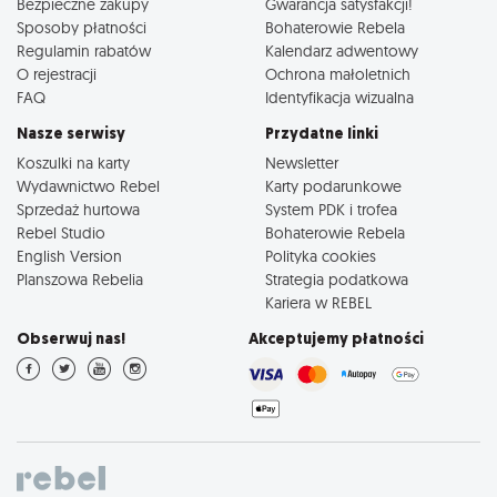
Bezpieczne zakupy
Gwarancja satysfakcji!
Sposoby płatności
Bohaterowie Rebela
Regulamin rabatów
Kalendarz adwentowy
O rejestracji
Ochrona małoletnich
FAQ
Identyfikacja wizualna
Nasze serwisy
Przydatne linki
Koszulki na karty
Newsletter
Wydawnictwo Rebel
Karty podarunkowe
Sprzedaż hurtowa
System PDK i trofea
Rebel Studio
Bohaterowie Rebela
English Version
Polityka cookies
Planszowa Rebelia
Strategia podatkowa
Kariera w REBEL
Obserwuj nas!
Akceptujemy płatności