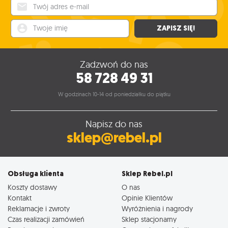
Twój adres e-mail
Twoje imię
ZAPISZ SIĘ!
Zadzwoń do nas
58 728 49 31
W godzinach 10-14 od poniedziałku do piątku
Napisz do nas
sklep@rebel.pl
Obsługa klienta
Sklep Rebel.pl
Koszty dostawy
O nas
Kontakt
Opinie Klientów
Reklamacje i zwroty
Wyróżnienia i nagrody
Czas realizacji zamówień
Sklep stacjonarny