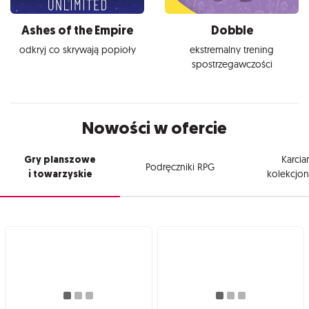
Ashes of the Empire
Dobble
odkryj co skrywają popioły
ekstremalny trening
spostrzegawczości
Nowości w ofercie
Gry planszowe
Karcia
Podręczniki RPG
i towarzyskie
kolekcjon