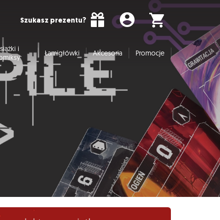
Szukasz prezentu?
siążki i
Łamigłówki
Akcesoria
Promocje
omiksy