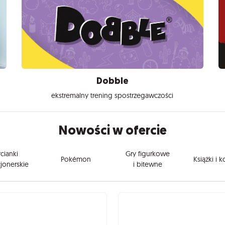
Dobble
ekstremalny trening spostrzegawczości
Nowości w ofercie
cianki
Gry figurkowe
Pokémon
Książki i 
jonerskie
i bitewne