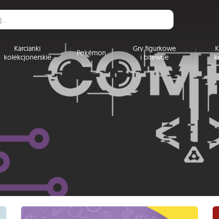
Karcianki
Gry figurkowe
K
Pokémon
kolekcjonerskie
i bitewne
k