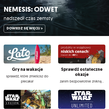
NEMESIS: ODWET
nadszedł czas zemsty
DOWIEDZ SIĘ WIĘCEJ
Gry na wakacje
Sprawdź ostateczne
okazje
sprawdź, które zmieścisz do
plecaka!
zanim bezpowrotnie znikną...