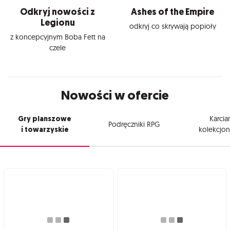
Odkryj nowości z
Ashes of the Empire
Legionu
odkryj co skrywają popioły
z koncepcyjnym Boba Fett na
czele
Nowości w ofercie
Gry planszowe
Karcia
Podręczniki RPG
i towarzyskie
kolekcjon