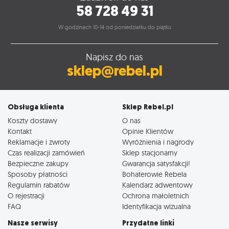
58 728 49 31
W godzinach 10-14 od poniedziałku do piątku
Napisz do nas
sklep@rebel.pl
Obsługa klienta
Sklep Rebel.pl
Koszty dostawy
O nas
Kontakt
Opinie Klientów
Reklamacje i zwroty
Wyróżnienia i nagrody
Czas realizacji zamówień
Sklep stacjonarny
Bezpieczne zakupy
Gwarancja satysfakcji!
Sposoby płatności
Bohaterowie Rebela
Regulamin rabatów
Kalendarz adwentowy
O rejestracji
Ochrona małoletnich
FAQ
Identyfikacja wizualna
Nasze serwisy
Przydatne linki