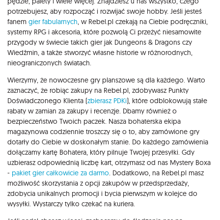
pędzle, palety i wiele więcej. Znajdziesz u nas wszystko, czego
potrzebujesz, aby rozpocząć i rozwijać swoje hobby. Jeśli jesteś
fanem
gier fabularnych
, w Rebel.pl czekają na Ciebie podręczniki,
systemy RPG i akcesoria, które pozwolą Ci przeżyć niesamowite
przygody w świecie takich gier jak Dungeons & Dragons czy
Wiedźmin, a także stworzyć własne historie w różnorodnych,
nieograniczonych światach.
Wierzymy, że nowoczesne gry planszowe są dla każdego. Warto
zaznaczyć, że robiąc zakupy na Rebel.pl, zdobywasz Punkty
Doświadczonego Klienta (
zbierasz PDKi
), które odblokowują stałe
rabaty w zamian za zakupy i recenzje. Dbamy również o
bezpieczeństwo Twoich paczek. Nasza bohaterska ekipa
magazynowa codziennie troszczy się o to, aby zamówione gry
dotarły do Ciebie w doskonałym stanie. Do każdego zamówienia
dołączamy kartę Bohatera, który pilnuje Twojej przesyłki. Gdy
uzbierasz odpowiednią liczbę kart, otrzymasz od nas Mystery Boxa
-
pakiet gier całkowicie za darmo
. Dodatkowo, na Rebel.pl masz
możliwość skorzystania z opcji zakupów w przedsprzedaży,
zdobycia unikalnych promocji i bycia pierwszym w kolejce do
wysyłki. Wystarczy tylko czekać na kuriera.