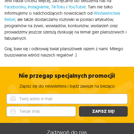
Jeśli nadal chcesz więcej, zachęcamy do śledzenia nas na
Facebooku
,
Instagramie
,
TikToku
i
YouTubie
. Tam nie tylko
informujemy o nadchodzących nowościach od
Wydawnictwa
Rebel
, ale także dostarczamy rozrywki w postaci artykułów,
programów na żywo, wywiadów, konkursów, wydarzeń oraz
prowadzimy jeszcze szerszą dyskusję na temat gier planszowych i
fabularnych.
Graj, baw się i odkrywaj świat planszówek razem z nami. Miłego
buszowania wśród naszych regałów! :)
Nie przegap specjalnych promocji!
Zapisz się do newslettera i bądź zawsze na bieżąco
Twój adres e-mail
Twoje imię
ZAPISZ SIĘ!
Zadzwoń do nas