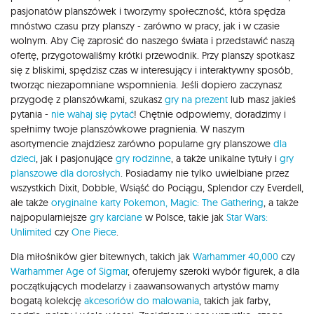
pasjonatów planszówek i tworzymy społeczność, która spędza
mnóstwo czasu przy planszy - zarówno w pracy, jak i w czasie
wolnym. Aby Cię zaprosić do naszego świata i przedstawić naszą
ofertę, przygotowaliśmy krótki przewodnik. Przy planszy spotkasz
się z bliskimi, spędzisz czas w interesujący i interaktywny sposób,
tworząc niezapomniane wspomnienia. Jeśli dopiero zaczynasz
przygodę z planszówkami, szukasz
gry na prezent
lub masz jakieś
pytania -
nie wahaj się pytać
! Chętnie odpowiemy, doradzimy i
spełnimy twoje planszówkowe pragnienia. W naszym
asortymencie znajdziesz zarówno popularne gry planszowe
dla
dzieci
, jak i pasjonujące
gry rodzinne
, a także unikalne tytuły i
gry
planszowe dla dorosłych
. Posiadamy nie tylko uwielbiane przez
wszystkich Dixit, Dobble, Wsiąść do Pociągu, Splendor czy Everdell,
ale także
oryginalne karty Pokemon,
Magic: The Gathering
, a także
najpopularniejsze
gry karciane
w Polsce, takie jak
Star Wars:
Unlimited
czy
One Piece
.
Dla miłośników gier bitewnych, takich jak
Warhammer 40,000
czy
Warhammer Age of Sigmar
, oferujemy szeroki wybór figurek, a dla
początkujących modelarzy i zaawansowanych artystów mamy
bogatą kolekcję
akcesoriów do malowania
, takich jak farby,