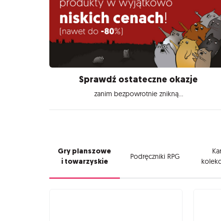
Sprawdź ostateczne okazje
zanim bezpowrotnie znikną...
Gry planszowe
Kar
Podręczniki RPG
i towarzyskie
kolekc