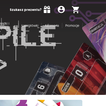
Szukasz prezentu?
siążki i
Łamigłówki
Akcesoria
Promocje
omiksy