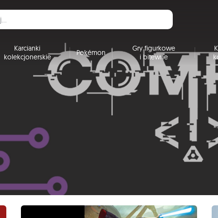
Karcianki
Gry figurkowe
K
Pokémon
kolekcjonerskie
i bitewne
k