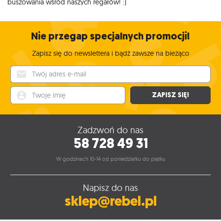
buszowania wśród naszych regałów! :)
Nie przegap specjalnych promocji!
Zapisz się do newslettera i bądź zawsze na bieżąco
Twój adres e-mail
Twoje imię
ZAPISZ SIĘ!
Zadzwoń do nas
58 728 49 31
W godzinach 10-14 od poniedziałku do piątku
Napisz do nas
sklep@rebel.pl