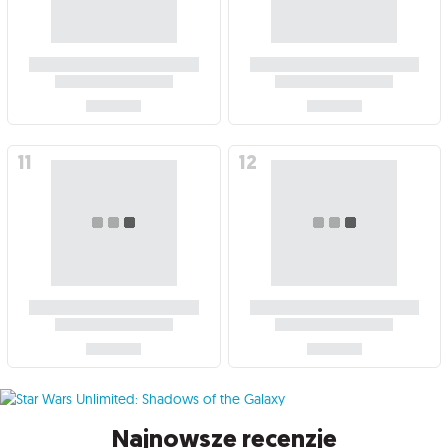
Najnowsze recenzje