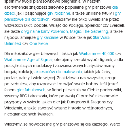
spełnimy twoje planszówkowe pragnienia. W naszym
asortymencie znajdziesz zarówno popularne gry planszowe
dla
dzieci
, jak i pasjonujące
gry rodzinne
, a także unikalne tytuły i
gry
planszowe dla dorosłych
. Posiadamy nie tylko uwielbiane przez
wszystkich Dixit, Dobble, Wsiąść do Pociągu, Splendor czy Everdell,
ale także
oryginalne karty Pokemon,
Magic: The Gathering
, a także
najpopularniejsze
gry karciane
w Polsce, takie jak
Star Wars:
Unlimited
czy
One Piece
.
Dla miłośników gier bitewnych, takich jak
Warhammer 40,000
czy
Warhammer Age of Sigmar
, oferujemy szeroki wybór figurek, a dla
początkujących modelarzy i zaawansowanych artystów mamy
bogatą kolekcję
akcesoriów do malowania
, takich jak farby,
pędzle, palety i wiele więcej. Znajdziesz u nas wszystko, czego
potrzebujesz, aby rozpocząć i rozwijać swoje hobby. Jeśli jesteś
fanem
gier fabularnych
, w Rebel.pl czekają na Ciebie podręczniki,
systemy RPG i akcesoria, które pozwolą Ci przeżyć niesamowite
przygody w świecie takich gier jak Dungeons & Dragons czy
Wiedźmin, a także stworzyć własne historie w różnorodnych,
nieograniczonych światach.
Wierzymy, że nowoczesne gry planszowe są dla każdego. Warto