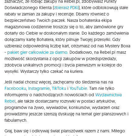
zaznaczyć, że robiąc zakupy na Rebel.pl, zdobywasz Punkty
Doświadczonego Klienta (
zbierasz PDKi
), które odblokowują stałe
rabaty w zamian za zakupy i recenzje. Dbamy również o
bezpieczeństwo Twoich paczek. Nasza bohaterska ekipa
magazynowa codziennie troszczy się o to, aby zamówione gry
dotarły do Ciebie w doskonałym stanie. Do każdego zamówienia
dołączamy kartę Bohatera, który pilnuje Twojej przesyłki. Gdy
uzbierasz odpowiednią liczbę kart, otrzymasz od nas Mystery Boxa
-
pakiet gier całkowicie za darmo
. Dodatkowo, na Rebel.pl masz
możliwość skorzystania z opcji zakupów w przedsprzedaży,
zdobycia unikalnych promocji i bycia pierwszym w kolejce do
wysyłki. Wystarczy tylko czekać na kuriera.
Jeśli nadal chcesz więcej, zachęcamy do śledzenia nas na
Facebooku
,
Instagramie
,
TikToku
i
YouTubie
. Tam nie tylko
informujemy o nadchodzących nowościach od
Wydawnictwa
Rebel
, ale także dostarczamy rozrywki w postaci artykułów,
programów na żywo, wywiadów, konkursów, wydarzeń oraz
prowadzimy jeszcze szerszą dyskusję na temat gier planszowych i
fabularnych.
Graj, baw się i odkrywaj świat planszówek razem z nami. Miłego