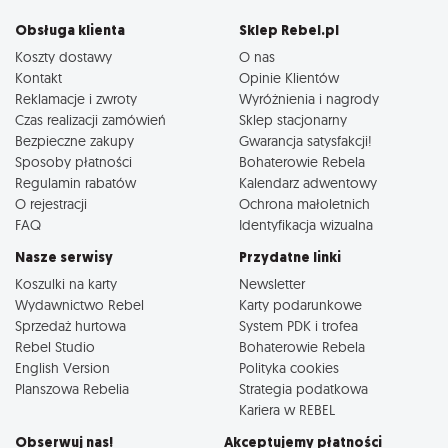
Obsługa klienta
Sklep Rebel.pl
Koszty dostawy
O nas
Kontakt
Opinie Klientów
Reklamacje i zwroty
Wyróżnienia i nagrody
Czas realizacji zamówień
Sklep stacjonarny
Bezpieczne zakupy
Gwarancja satysfakcji!
Sposoby płatności
Bohaterowie Rebela
Regulamin rabatów
Kalendarz adwentowy
O rejestracji
Ochrona małoletnich
FAQ
Identyfikacja wizualna
Nasze serwisy
Przydatne linki
Koszulki na karty
Newsletter
Wydawnictwo Rebel
Karty podarunkowe
Sprzedaż hurtowa
System PDK i trofea
Rebel Studio
Bohaterowie Rebela
English Version
Polityka cookies
Planszowa Rebelia
Strategia podatkowa
Kariera w REBEL
Obserwuj nas!
Akceptujemy płatności