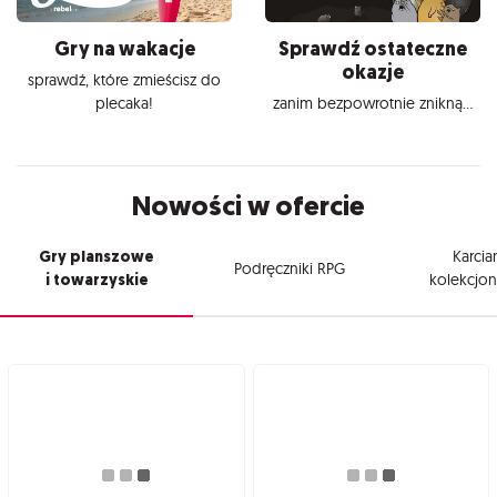
Gry na wakacje
Sprawdź ostateczne
okazje
sprawdź, które zmieścisz do
plecaka!
zanim bezpowrotnie znikną...
Nowości w ofercie
Gry planszowe
Karcia
Podręczniki RPG
i towarzyskie
kolekcjon