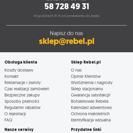
58 728 49 31
W godzinach 10-14 od poniedziałku do piątku
Napisz do nas
sklep@rebel.pl
Obsługa klienta
Sklep Rebel.pl
Koszty dostawy
O nas
Kontakt
Opinie Klientów
Reklamacje i zwroty
Wyróżnienia i nagrody
Czas realizacji zamówień
Sklep stacjonarny
Bezpieczne zakupy
Gwarancja satysfakcji!
Sposoby płatności
Bohaterowie Rebela
Regulamin rabatów
Kalendarz adwentowy
O rejestracji
Ochrona małoletnich
FAQ
Identyfikacja wizualna
Nasze serwisy
Przydatne linki