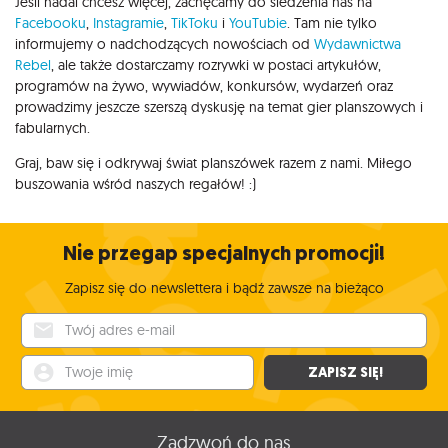
Jeśli nadal chcesz więcej, zachęcamy do śledzenia nas na
Facebooku
,
Instagramie
,
TikToku
i
YouTubie
. Tam nie tylko
informujemy o nadchodzących nowościach od
Wydawnictwa
Rebel
, ale także dostarczamy rozrywki w postaci artykułów,
programów na żywo, wywiadów, konkursów, wydarzeń oraz
prowadzimy jeszcze szerszą dyskusję na temat gier planszowych i
fabularnych.
Graj, baw się i odkrywaj świat planszówek razem z nami. Miłego
buszowania wśród naszych regałów! :)
Nie przegap specjalnych promocji!
Zapisz się do newslettera i bądź zawsze na bieżąco
Twój adres e-mail
Twoje imię
ZAPISZ SIĘ!
Zadzwoń do nas