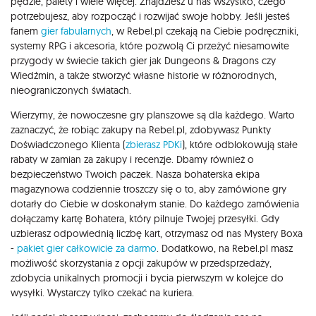
pędzle, palety i wiele więcej. Znajdziesz u nas wszystko, czego
potrzebujesz, aby rozpocząć i rozwijać swoje hobby. Jeśli jesteś
fanem
gier fabularnych
, w Rebel.pl czekają na Ciebie podręczniki,
systemy RPG i akcesoria, które pozwolą Ci przeżyć niesamowite
przygody w świecie takich gier jak Dungeons & Dragons czy
Wiedźmin, a także stworzyć własne historie w różnorodnych,
nieograniczonych światach.
Wierzymy, że nowoczesne gry planszowe są dla każdego. Warto
zaznaczyć, że robiąc zakupy na Rebel.pl, zdobywasz Punkty
Doświadczonego Klienta (
zbierasz PDKi
), które odblokowują stałe
rabaty w zamian za zakupy i recenzje. Dbamy również o
bezpieczeństwo Twoich paczek. Nasza bohaterska ekipa
magazynowa codziennie troszczy się o to, aby zamówione gry
dotarły do Ciebie w doskonałym stanie. Do każdego zamówienia
dołączamy kartę Bohatera, który pilnuje Twojej przesyłki. Gdy
uzbierasz odpowiednią liczbę kart, otrzymasz od nas Mystery Boxa
-
pakiet gier całkowicie za darmo
. Dodatkowo, na Rebel.pl masz
możliwość skorzystania z opcji zakupów w przedsprzedaży,
zdobycia unikalnych promocji i bycia pierwszym w kolejce do
wysyłki. Wystarczy tylko czekać na kuriera.