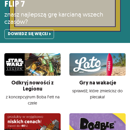
FLIP 7
znasz najlepszą grę karcianą wszech
czasów?
DOWIEDZ SIĘ WIĘCEJ
Odkryj nowości z
Gry na wakacje
Legionu
sprawdź, które zmieścisz do
z koncepcyjnym Boba Fett na
plecaka!
czele