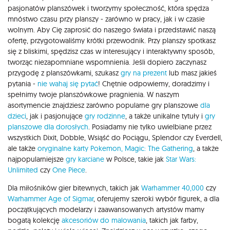
pasjonatów planszówek i tworzymy społeczność, która spędza
mnóstwo czasu przy planszy - zarówno w pracy, jak i w czasie
wolnym. Aby Cię zaprosić do naszego świata i przedstawić naszą
ofertę, przygotowaliśmy krótki przewodnik. Przy planszy spotkasz
się z bliskimi, spędzisz czas w interesujący i interaktywny sposób,
tworząc niezapomniane wspomnienia. Jeśli dopiero zaczynasz
przygodę z planszówkami, szukasz
gry na prezent
lub masz jakieś
pytania -
nie wahaj się pytać
! Chętnie odpowiemy, doradzimy i
spełnimy twoje planszówkowe pragnienia. W naszym
asortymencie znajdziesz zarówno popularne gry planszowe
dla
dzieci
, jak i pasjonujące
gry rodzinne
, a także unikalne tytuły i
gry
planszowe dla dorosłych
. Posiadamy nie tylko uwielbiane przez
wszystkich Dixit, Dobble, Wsiąść do Pociągu, Splendor czy Everdell,
ale także
oryginalne karty Pokemon,
Magic: The Gathering
, a także
najpopularniejsze
gry karciane
w Polsce, takie jak
Star Wars:
Unlimited
czy
One Piece
.
Dla miłośników gier bitewnych, takich jak
Warhammer 40,000
czy
Warhammer Age of Sigmar
, oferujemy szeroki wybór figurek, a dla
początkujących modelarzy i zaawansowanych artystów mamy
bogatą kolekcję
akcesoriów do malowania
, takich jak farby,