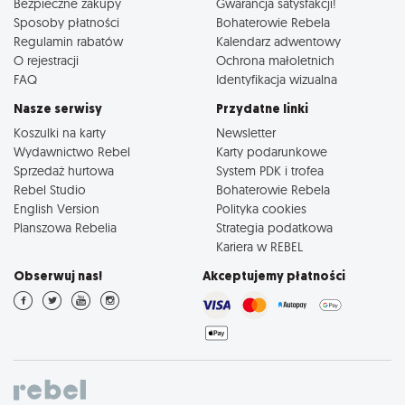
Bezpieczne zakupy
Gwarancja satysfakcji!
Sposoby płatności
Bohaterowie Rebela
Regulamin rabatów
Kalendarz adwentowy
O rejestracji
Ochrona małoletnich
FAQ
Identyfikacja wizualna
Nasze serwisy
Przydatne linki
Koszulki na karty
Newsletter
Wydawnictwo Rebel
Karty podarunkowe
Sprzedaż hurtowa
System PDK i trofea
Rebel Studio
Bohaterowie Rebela
English Version
Polityka cookies
Planszowa Rebelia
Strategia podatkowa
Kariera w REBEL
Obserwuj nas!
Akceptujemy płatności