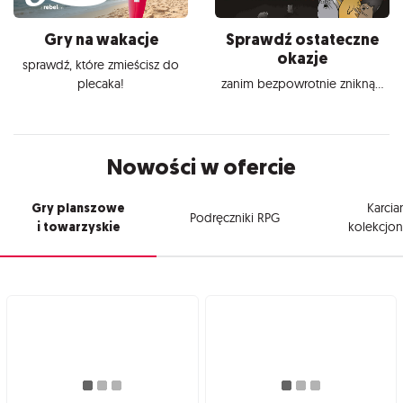
Gry na wakacje
Sprawdź ostateczne
okazje
sprawdź, które zmieścisz do
plecaka!
zanim bezpowrotnie znikną...
Nowości w ofercie
Gry planszowe
Karcia
Podręczniki RPG
i towarzyskie
kolekcjon