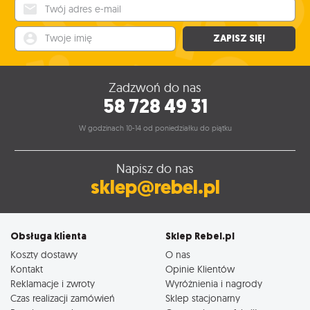
Twój adres e-mail
Twoje imię
ZAPISZ SIĘ!
Zadzwoń do nas
58 728 49 31
W godzinach 10-14 od poniedziałku do piątku
Napisz do nas
sklep@rebel.pl
Obsługa klienta
Sklep Rebel.pl
Koszty dostawy
O nas
Kontakt
Opinie Klientów
Reklamacje i zwroty
Wyróżnienia i nagrody
Czas realizacji zamówień
Sklep stacjonarny