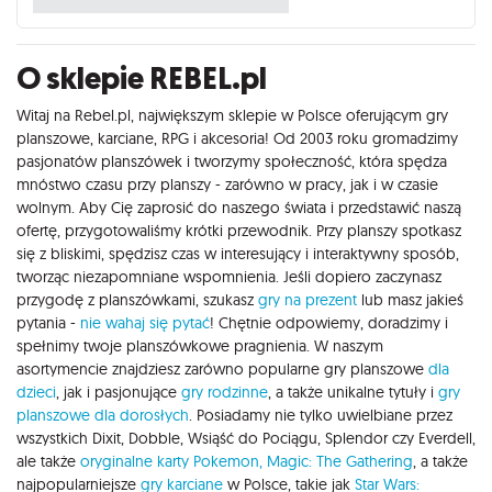
O sklepie REBEL.pl
Witaj na Rebel.pl, największym sklepie w Polsce oferującym gry
planszowe, karciane, RPG i akcesoria! Od 2003 roku gromadzimy
pasjonatów planszówek i tworzymy społeczność, która spędza
mnóstwo czasu przy planszy - zarówno w pracy, jak i w czasie
wolnym. Aby Cię zaprosić do naszego świata i przedstawić naszą
ofertę, przygotowaliśmy krótki przewodnik. Przy planszy spotkasz
się z bliskimi, spędzisz czas w interesujący i interaktywny sposób,
tworząc niezapomniane wspomnienia. Jeśli dopiero zaczynasz
przygodę z planszówkami, szukasz
gry na prezent
lub masz jakieś
pytania -
nie wahaj się pytać
! Chętnie odpowiemy, doradzimy i
spełnimy twoje planszówkowe pragnienia. W naszym
asortymencie znajdziesz zarówno popularne gry planszowe
dla
dzieci
, jak i pasjonujące
gry rodzinne
, a także unikalne tytuły i
gry
planszowe dla dorosłych
. Posiadamy nie tylko uwielbiane przez
wszystkich Dixit, Dobble, Wsiąść do Pociągu, Splendor czy Everdell,
ale także
oryginalne karty Pokemon,
Magic: The Gathering
, a także
najpopularniejsze
gry karciane
w Polsce, takie jak
Star Wars: