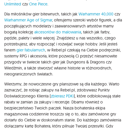
Unlimited
czy
One Piece
.
Dla miłośników gier bitewnych, takich jak
Warhammer 40,000
czy
Warhammer Age of Sigmar
, oferujemy szeroki wybór figurek, a dla
początkujących modelarzy i zaawansowanych artystów mamy
bogatą kolekcję
akcesoriów do malowania
, takich jak farby,
pędzle, palety i wiele więcej. Znajdziesz u nas wszystko, czego
potrzebujesz, aby rozpocząć i rozwijać swoje hobby. Jeśli jesteś
fanem
gier fabularnych
, w Rebel.pl czekają na Ciebie podręczniki,
systemy RPG i akcesoria, które pozwolą Ci przeżyć niesamowite
przygody w świecie takich gier jak Dungeons & Dragons czy
Wiedźmin, a także stworzyć własne historie w różnorodnych,
nieograniczonych światach.
Wierzymy, że nowoczesne gry planszowe są dla każdego. Warto
zaznaczyć, że robiąc zakupy na Rebel.pl, zdobywasz Punkty
Doświadczonego Klienta (
zbierasz PDKi
), które odblokowują stałe
rabaty w zamian za zakupy i recenzje. Dbamy również o
bezpieczeństwo Twoich paczek. Nasza bohaterska ekipa
magazynowa codziennie troszczy się o to, aby zamówione gry
dotarły do Ciebie w doskonałym stanie. Do każdego zamówienia
dołączamy kartę Bohatera, który pilnuje Twojej przesyłki. Gdy