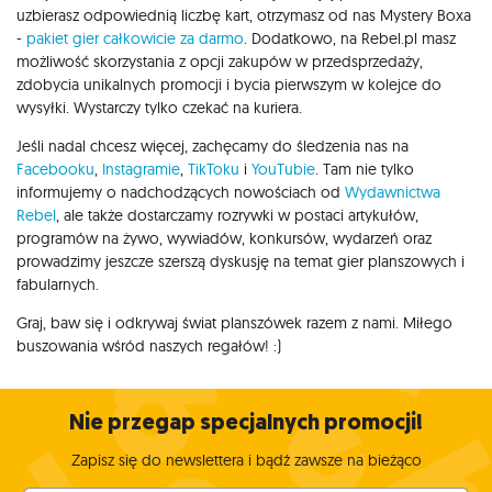
uzbierasz odpowiednią liczbę kart, otrzymasz od nas Mystery Boxa
-
pakiet gier całkowicie za darmo
. Dodatkowo, na Rebel.pl masz
możliwość skorzystania z opcji zakupów w przedsprzedaży,
zdobycia unikalnych promocji i bycia pierwszym w kolejce do
wysyłki. Wystarczy tylko czekać na kuriera.
Jeśli nadal chcesz więcej, zachęcamy do śledzenia nas na
Facebooku
,
Instagramie
,
TikToku
i
YouTubie
. Tam nie tylko
informujemy o nadchodzących nowościach od
Wydawnictwa
Rebel
, ale także dostarczamy rozrywki w postaci artykułów,
programów na żywo, wywiadów, konkursów, wydarzeń oraz
prowadzimy jeszcze szerszą dyskusję na temat gier planszowych i
fabularnych.
Graj, baw się i odkrywaj świat planszówek razem z nami. Miłego
buszowania wśród naszych regałów! :)
Nie przegap specjalnych promocji!
Zapisz się do newslettera i bądź zawsze na bieżąco