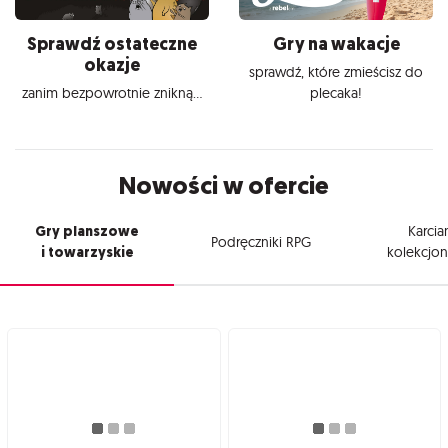
Sprawdź ostateczne
Gry na wakacje
okazje
sprawdź, które zmieścisz do
zanim bezpowrotnie znikną...
plecaka!
Nowości w ofercie
Gry planszowe
Karcia
Podręczniki RPG
i towarzyskie
kolekcjon