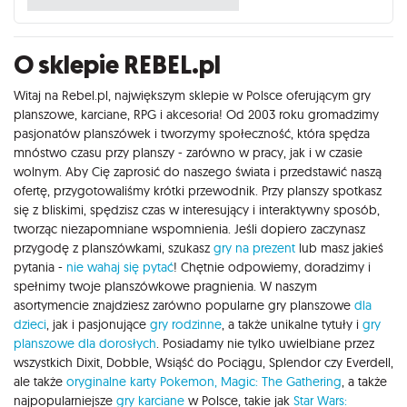
O sklepie REBEL.pl
Witaj na Rebel.pl, największym sklepie w Polsce oferującym gry
planszowe, karciane, RPG i akcesoria! Od 2003 roku gromadzimy
pasjonatów planszówek i tworzymy społeczność, która spędza
mnóstwo czasu przy planszy - zarówno w pracy, jak i w czasie
wolnym. Aby Cię zaprosić do naszego świata i przedstawić naszą
ofertę, przygotowaliśmy krótki przewodnik. Przy planszy spotkasz
się z bliskimi, spędzisz czas w interesujący i interaktywny sposób,
tworząc niezapomniane wspomnienia. Jeśli dopiero zaczynasz
przygodę z planszówkami, szukasz
gry na prezent
lub masz jakieś
pytania -
nie wahaj się pytać
! Chętnie odpowiemy, doradzimy i
spełnimy twoje planszówkowe pragnienia. W naszym
asortymencie znajdziesz zarówno popularne gry planszowe
dla
dzieci
, jak i pasjonujące
gry rodzinne
, a także unikalne tytuły i
gry
planszowe dla dorosłych
. Posiadamy nie tylko uwielbiane przez
wszystkich Dixit, Dobble, Wsiąść do Pociągu, Splendor czy Everdell,
ale także
oryginalne karty Pokemon,
Magic: The Gathering
, a także
najpopularniejsze
gry karciane
w Polsce, takie jak
Star Wars: