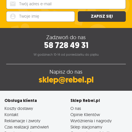
Twój adres e-mail
Twoje imię
ZAPISZ SIĘ!
Zadzwoń do nas
58 728 49 31
W godzinach 10-14 od poniedziałku do piątku
Napisz do nas
sklep@rebel.pl
Obsługa klienta
Sklep Rebel.pl
Koszty dostawy
O nas
Kontakt
Opinie Klientów
Reklamacje i zwroty
Wyróżnienia i nagrody
Czas realizacji zamówień
Sklep stacjonarny