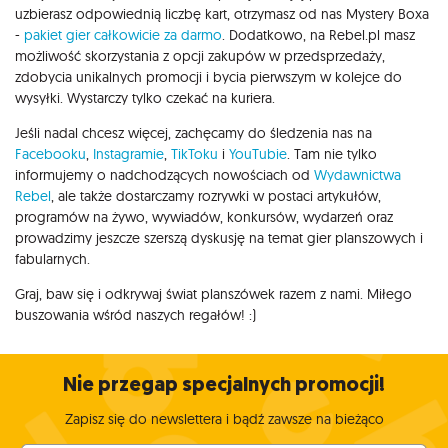
uzbierasz odpowiednią liczbę kart, otrzymasz od nas Mystery Boxa
-
pakiet gier całkowicie za darmo
. Dodatkowo, na Rebel.pl masz
możliwość skorzystania z opcji zakupów w przedsprzedaży,
zdobycia unikalnych promocji i bycia pierwszym w kolejce do
wysyłki. Wystarczy tylko czekać na kuriera.
Jeśli nadal chcesz więcej, zachęcamy do śledzenia nas na
Facebooku
,
Instagramie
,
TikToku
i
YouTubie
. Tam nie tylko
informujemy o nadchodzących nowościach od
Wydawnictwa
Rebel
, ale także dostarczamy rozrywki w postaci artykułów,
programów na żywo, wywiadów, konkursów, wydarzeń oraz
prowadzimy jeszcze szerszą dyskusję na temat gier planszowych i
fabularnych.
Graj, baw się i odkrywaj świat planszówek razem z nami. Miłego
buszowania wśród naszych regałów! :)
Nie przegap specjalnych promocji!
Zapisz się do newslettera i bądź zawsze na bieżąco