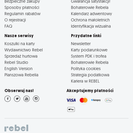
Bezpieczne zakupy
Gwarancja satysfakcji!
Sposoby płatności
Bohaterowie Rebela
Regulamin rabatów
Kalendarz adwentowy
O rejestracji
Ochrona małoletnich
FAQ
Identyfikacja wizualna
Nasze serwisy
Przydatne linki
Koszulki na karty
Newsletter
Wydawnictwo Rebel
Karty podarunkowe
Sprzedaż hurtowa
System PDK i trofea
Rebel Studio
Bohaterowie Rebela
English Version
Polityka cookies
Planszowa Rebelia
Strategia podatkowa
Kariera w REBEL
Obserwuj nas!
Akceptujemy płatności