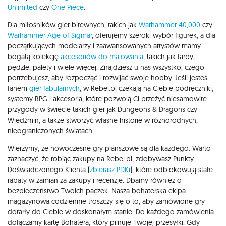
Unlimited
czy
One Piece
.
Dla miłośników gier bitewnych, takich jak
Warhammer 40,000
czy
Warhammer Age of Sigmar
, oferujemy szeroki wybór figurek, a dla
początkujących modelarzy i zaawansowanych artystów mamy
bogatą kolekcję
akcesoriów do malowania
, takich jak farby,
pędzle, palety i wiele więcej. Znajdziesz u nas wszystko, czego
potrzebujesz, aby rozpocząć i rozwijać swoje hobby. Jeśli jesteś
fanem
gier fabularnych
, w Rebel.pl czekają na Ciebie podręczniki,
systemy RPG i akcesoria, które pozwolą Ci przeżyć niesamowite
przygody w świecie takich gier jak Dungeons & Dragons czy
Wiedźmin, a także stworzyć własne historie w różnorodnych,
nieograniczonych światach.
Wierzymy, że nowoczesne gry planszowe są dla każdego. Warto
zaznaczyć, że robiąc zakupy na Rebel.pl, zdobywasz Punkty
Doświadczonego Klienta (
zbierasz PDKi
), które odblokowują stałe
rabaty w zamian za zakupy i recenzje. Dbamy również o
bezpieczeństwo Twoich paczek. Nasza bohaterska ekipa
magazynowa codziennie troszczy się o to, aby zamówione gry
dotarły do Ciebie w doskonałym stanie. Do każdego zamówienia
dołączamy kartę Bohatera, który pilnuje Twojej przesyłki. Gdy