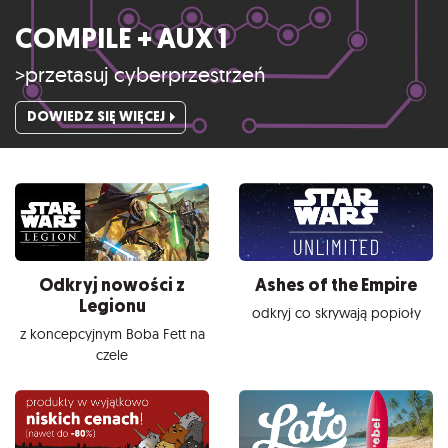
COMPILE + AUX 1
>przetasuj cyberprzestrzeń
DOWIEDZ SIĘ WIĘCEJ
Odkryj nowości z
Ashes of the Empire
Legionu
odkryj co skrywają popioły
z koncepcyjnym Boba Fett na
czele