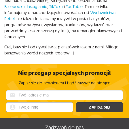
Jeśli nadal chcesz więcej, zachęcamy do śledzenia nas na
Facebooku
,
Instagramie
,
TikToku
i
YouTubie
. Tam nie tylko
informujemy o nadchodzących nowościach od
Wydawnictwa
Rebel
, ale także dostarczamy rozrywki w postaci artykułów,
programów na żywo, wywiadów, konkursów, wydarzeń oraz
prowadzimy jeszcze szerszą dyskusję na temat gier planszowych i
fabularnych.
Graj, baw się i odkrywaj świat planszówek razem z nami. Miłego
buszowania wśród naszych regałów! :)
Nie przegap specjalnych promocji!
Zapisz się do newslettera i bądź zawsze na bieżąco
Twój adres e-mail
Twoje imię
ZAPISZ SIĘ!
Zadzwoń do nas