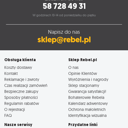
58 728 49 31
W godzinach 10-14 od poniedziałku do piątku
Napisz do nas
sklep@rebel.pl
Obsługa klienta
Sklep Rebel.pl
Koszty dostawy
O nas
Kontakt
Opinie Klientów
Reklamacje i zwroty
Wyróżnienia i nagrody
Czas realizacji zamówień
Sklep stacjonarny
Bezpieczne zakupy
Gwarancja satysfakcji!
Sposoby płatności
Bohaterowie Rebela
Regulamin rabatów
Kalendarz adwentowy
O rejestracji
Ochrona małoletnich
FAQ
Identyfikacja wizualna
Nasze serwisy
Przydatne linki