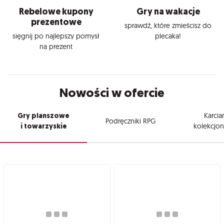
Rebelowe kupony
Gry na wakacje
prezentowe
sprawdź, które zmieścisz do
sięgnij po najlepszy pomysł
plecaka!
na prezent
Nowości w ofercie
Gry planszowe
Karcia
Podręczniki RPG
i towarzyskie
kolekcjon