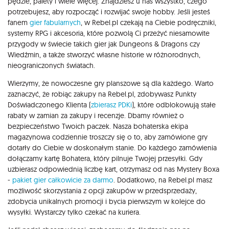
pędzle, palety i wiele więcej. Znajdziesz u nas wszystko, czego
potrzebujesz, aby rozpocząć i rozwijać swoje hobby. Jeśli jesteś
fanem
gier fabularnych
, w Rebel.pl czekają na Ciebie podręczniki,
systemy RPG i akcesoria, które pozwolą Ci przeżyć niesamowite
przygody w świecie takich gier jak Dungeons & Dragons czy
Wiedźmin, a także stworzyć własne historie w różnorodnych,
nieograniczonych światach.
Wierzymy, że nowoczesne gry planszowe są dla każdego. Warto
zaznaczyć, że robiąc zakupy na Rebel.pl, zdobywasz Punkty
Doświadczonego Klienta (
zbierasz PDKi
), które odblokowują stałe
rabaty w zamian za zakupy i recenzje. Dbamy również o
bezpieczeństwo Twoich paczek. Nasza bohaterska ekipa
magazynowa codziennie troszczy się o to, aby zamówione gry
dotarły do Ciebie w doskonałym stanie. Do każdego zamówienia
dołączamy kartę Bohatera, który pilnuje Twojej przesyłki. Gdy
uzbierasz odpowiednią liczbę kart, otrzymasz od nas Mystery Boxa
-
pakiet gier całkowicie za darmo
. Dodatkowo, na Rebel.pl masz
możliwość skorzystania z opcji zakupów w przedsprzedaży,
zdobycia unikalnych promocji i bycia pierwszym w kolejce do
wysyłki. Wystarczy tylko czekać na kuriera.