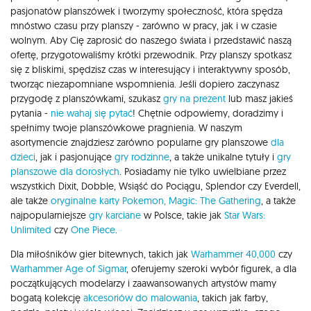
pasjonatów planszówek i tworzymy społeczność, która spędza
mnóstwo czasu przy planszy - zarówno w pracy, jak i w czasie
wolnym. Aby Cię zaprosić do naszego świata i przedstawić naszą
ofertę, przygotowaliśmy krótki przewodnik. Przy planszy spotkasz
się z bliskimi, spędzisz czas w interesujący i interaktywny sposób,
tworząc niezapomniane wspomnienia. Jeśli dopiero zaczynasz
przygodę z planszówkami, szukasz
gry na prezent
lub masz jakieś
pytania -
nie wahaj się pytać
! Chętnie odpowiemy, doradzimy i
spełnimy twoje planszówkowe pragnienia. W naszym
asortymencie znajdziesz zarówno popularne gry planszowe
dla
dzieci
, jak i pasjonujące
gry rodzinne
, a także unikalne tytuły i
gry
planszowe dla dorosłych
. Posiadamy nie tylko uwielbiane przez
wszystkich Dixit, Dobble, Wsiąść do Pociągu, Splendor czy Everdell,
ale także
oryginalne karty Pokemon,
Magic: The Gathering
, a także
najpopularniejsze
gry karciane
w Polsce, takie jak
Star Wars:
Unlimited
czy
One Piece
.
Dla miłośników gier bitewnych, takich jak
Warhammer 40,000
czy
Warhammer Age of Sigmar
, oferujemy szeroki wybór figurek, a dla
początkujących modelarzy i zaawansowanych artystów mamy
bogatą kolekcję
akcesoriów do malowania
, takich jak farby,