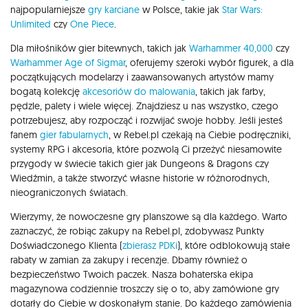
najpopularniejsze
gry karciane
w Polsce, takie jak
Star Wars:
Unlimited
czy
One Piece
.
Dla miłośników gier bitewnych, takich jak
Warhammer 40,000
czy
Warhammer Age of Sigmar
, oferujemy szeroki wybór figurek, a dla
początkujących modelarzy i zaawansowanych artystów mamy
bogatą kolekcję
akcesoriów do malowania
, takich jak farby,
pędzle, palety i wiele więcej. Znajdziesz u nas wszystko, czego
potrzebujesz, aby rozpocząć i rozwijać swoje hobby. Jeśli jesteś
fanem
gier fabularnych
, w Rebel.pl czekają na Ciebie podręczniki,
systemy RPG i akcesoria, które pozwolą Ci przeżyć niesamowite
przygody w świecie takich gier jak Dungeons & Dragons czy
Wiedźmin, a także stworzyć własne historie w różnorodnych,
nieograniczonych światach.
Wierzymy, że nowoczesne gry planszowe są dla każdego. Warto
zaznaczyć, że robiąc zakupy na Rebel.pl, zdobywasz Punkty
Doświadczonego Klienta (
zbierasz PDKi
), które odblokowują stałe
rabaty w zamian za zakupy i recenzje. Dbamy również o
bezpieczeństwo Twoich paczek. Nasza bohaterska ekipa
magazynowa codziennie troszczy się o to, aby zamówione gry
dotarły do Ciebie w doskonałym stanie. Do każdego zamówienia