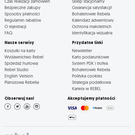
Czas realizacji zamówień
Sklep stacjonarny
Bezpieczne zakupy
Gwarancja satysfakcji!
Sposoby płatności
Bohaterowie Rebela
Regulamin rabatów
Kalendarz adwentowy
O rejestracji
Ochrona małoletnich
FAQ
Identyfikacja wizualna
Nasze serwisy
Przydatne linki
Koszulki na karty
Newsletter
Wydawnictwo Rebel
Karty podarunkowe
Sprzedaż hurtowa
System PDK i trofea
Rebel Studio
Bohaterowie Rebela
English Version
Polityka cookies
Planszowa Rebelia
Strategia podatkowa
Kariera w REBEL
Obserwuj nas!
Akceptujemy płatności