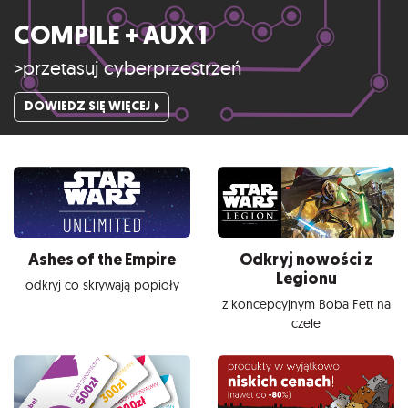
COMPILE + AUX 1
>przetasuj cyberprzestrzeń
DOWIEDZ SIĘ WIĘCEJ
Ashes of the Empire
Odkryj nowości z
Legionu
odkryj co skrywają popioły
z koncepcyjnym Boba Fett na
czele