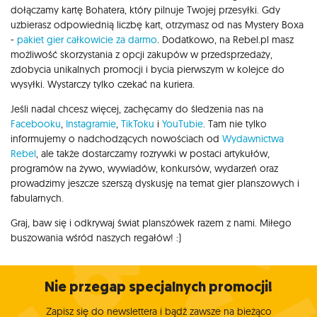
dołączamy kartę Bohatera, który pilnuje Twojej przesyłki. Gdy
uzbierasz odpowiednią liczbę kart, otrzymasz od nas Mystery Boxa
-
pakiet gier całkowicie za darmo
. Dodatkowo, na Rebel.pl masz
możliwość skorzystania z opcji zakupów w przedsprzedaży,
zdobycia unikalnych promocji i bycia pierwszym w kolejce do
wysyłki. Wystarczy tylko czekać na kuriera.
Jeśli nadal chcesz więcej, zachęcamy do śledzenia nas na
Facebooku
,
Instagramie
,
TikToku
i
YouTubie
. Tam nie tylko
informujemy o nadchodzących nowościach od
Wydawnictwa
Rebel
, ale także dostarczamy rozrywki w postaci artykułów,
programów na żywo, wywiadów, konkursów, wydarzeń oraz
prowadzimy jeszcze szerszą dyskusję na temat gier planszowych i
fabularnych.
Graj, baw się i odkrywaj świat planszówek razem z nami. Miłego
buszowania wśród naszych regałów! :)
Nie przegap specjalnych promocji!
Zapisz się do newslettera i bądź zawsze na bieżąco