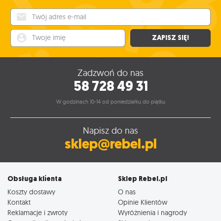
Twój adres e-mail
Twoje imię
ZAPISZ SIĘ!
Zadzwoń do nas
58 728 49 31
W godzinach 10-14 od poniedziałku do piątku
Napisz do nas
sklep@rebel.pl
Obsługa klienta
Sklep Rebel.pl
Koszty dostawy
O nas
Kontakt
Opinie Klientów
Reklamacje i zwroty
Wyróżnienia i nagrody