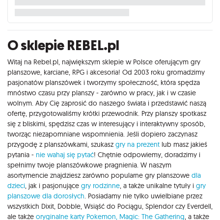
O sklepie REBEL.pl
Witaj na Rebel.pl, największym sklepie w Polsce oferującym gry
planszowe, karciane, RPG i akcesoria! Od 2003 roku gromadzimy
pasjonatów planszówek i tworzymy społeczność, która spędza
mnóstwo czasu przy planszy - zarówno w pracy, jak i w czasie
wolnym. Aby Cię zaprosić do naszego świata i przedstawić naszą
ofertę, przygotowaliśmy krótki przewodnik. Przy planszy spotkasz
się z bliskimi, spędzisz czas w interesujący i interaktywny sposób,
tworząc niezapomniane wspomnienia. Jeśli dopiero zaczynasz
przygodę z planszówkami, szukasz
gry na prezent
lub masz jakieś
pytania -
nie wahaj się pytać
! Chętnie odpowiemy, doradzimy i
spełnimy twoje planszówkowe pragnienia. W naszym
asortymencie znajdziesz zarówno popularne gry planszowe
dla
dzieci
, jak i pasjonujące
gry rodzinne
, a także unikalne tytuły i
gry
planszowe dla dorosłych
. Posiadamy nie tylko uwielbiane przez
wszystkich Dixit, Dobble, Wsiąść do Pociągu, Splendor czy Everdell,
ale także
oryginalne karty Pokemon,
Magic: The Gathering
, a także