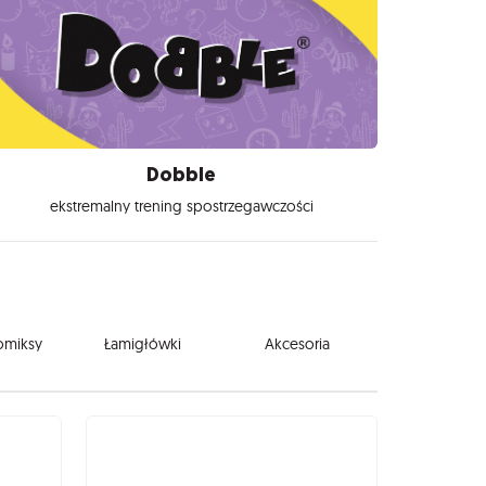
Dobble
ekstremalny trening spostrzegawczości
komiksy
Łamigłówki
Akcesoria