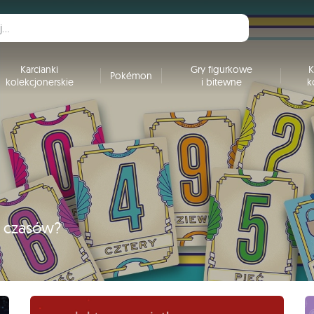
Karcianki
Gry figurkowe
K
Pokémon
kolekcjonerskie
i bitewne
k
h czasów?