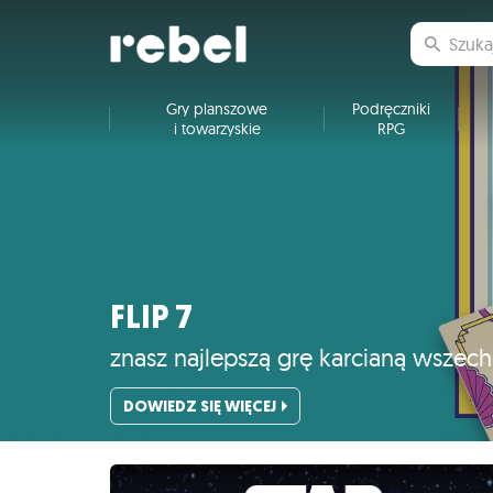
Gry planszowe
Podręczniki
i towarzyskie
RPG
FLIP 7
znasz najlepszą grę karcianą wszec
DOWIEDZ SIĘ WIĘCEJ