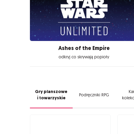
Ashes of the Empire
odkryj co skrywają popioły
Gry planszowe
Kar
Podręczniki RPG
i towarzyskie
kolekc