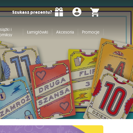
Szukasz prezentu?
siążki i
Łamigłówki
Akcesoria
Promocje
omiksy