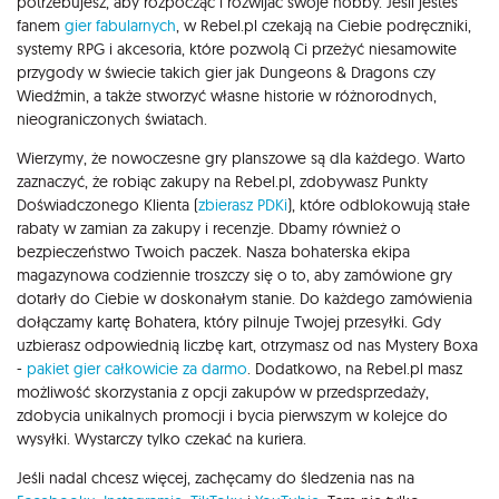
potrzebujesz, aby rozpocząć i rozwijać swoje hobby. Jeśli jesteś
fanem
gier fabularnych
, w Rebel.pl czekają na Ciebie podręczniki,
systemy RPG i akcesoria, które pozwolą Ci przeżyć niesamowite
przygody w świecie takich gier jak Dungeons & Dragons czy
Wiedźmin, a także stworzyć własne historie w różnorodnych,
nieograniczonych światach.
Wierzymy, że nowoczesne gry planszowe są dla każdego. Warto
zaznaczyć, że robiąc zakupy na Rebel.pl, zdobywasz Punkty
Doświadczonego Klienta (
zbierasz PDKi
), które odblokowują stałe
rabaty w zamian za zakupy i recenzje. Dbamy również o
bezpieczeństwo Twoich paczek. Nasza bohaterska ekipa
magazynowa codziennie troszczy się o to, aby zamówione gry
dotarły do Ciebie w doskonałym stanie. Do każdego zamówienia
dołączamy kartę Bohatera, który pilnuje Twojej przesyłki. Gdy
uzbierasz odpowiednią liczbę kart, otrzymasz od nas Mystery Boxa
-
pakiet gier całkowicie za darmo
. Dodatkowo, na Rebel.pl masz
możliwość skorzystania z opcji zakupów w przedsprzedaży,
zdobycia unikalnych promocji i bycia pierwszym w kolejce do
wysyłki. Wystarczy tylko czekać na kuriera.
Jeśli nadal chcesz więcej, zachęcamy do śledzenia nas na