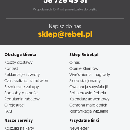
58 728 49 31
W godzinach 10-14 od poniedziałku do piątku
Napisz do nas
sklep@rebel.pl
Obsługa klienta
Sklep Rebel.pl
Koszty dostawy
O nas
Kontakt
Opinie Klientów
Reklamacje i zwroty
Wyróżnienia i nagrody
Czas realizacji zamówień
Sklep stacjonarny
Bezpieczne zakupy
Gwarancja satysfakcji!
Sposoby płatności
Bohaterowie Rebela
Regulamin rabatów
Kalendarz adwentowy
O rejestracji
Ochrona małoletnich
FAQ
Identyfikacja wizualna
Nasze serwisy
Przydatne linki
Koszulki na karty
Newsletter