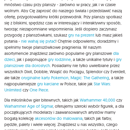
mnóstwo czasu przy planszy - zarówno w pracy, jak i w czasie
wolnym. Aby Cię zaprosić do naszego świata i przedstawić naszą
ofertę, przygotowaliśmy krótki przewodnik. Przy planszy spotkasz
się z bliskimi, spędzisz czas w interesujący i interaktywny sposób,
tworząc niezapomniane wspomnienia. Jeśli dopiero zaczynasz
przygodę z planszówkami, szukasz
gry na prezent
lub masz jakieś
pytania -
nie wahaj się pytać
! Chętnie odpowiemy, doradzimy i
spełnimy twoje planszówkowe pragnienia. W naszym
asortymencie znajdziesz zarówno popularne gry planszowe
dla
dzieci
, jak i pasjonujące
gry rodzinne
, a także unikalne tytuły i
gry
planszowe dla dorosłych
. Posiadamy nie tylko uwielbiane przez
wszystkich Dixit, Dobble, Wsiąść do Pociągu, Splendor czy Everdell,
ale także
oryginalne karty Pokemon,
Magic: The Gathering
, a także
najpopularniejsze
gry karciane
w Polsce, takie jak
Star Wars:
Unlimited
czy
One Piece
.
Dla miłośników gier bitewnych, takich jak
Warhammer 40,000
czy
Warhammer Age of Sigmar
, oferujemy szeroki wybór figurek, a dla
początkujących modelarzy i zaawansowanych artystów mamy
bogatą kolekcję
akcesoriów do malowania
, takich jak farby,
pędzle, palety i wiele więcej. Znajdziesz u nas wszystko, czego