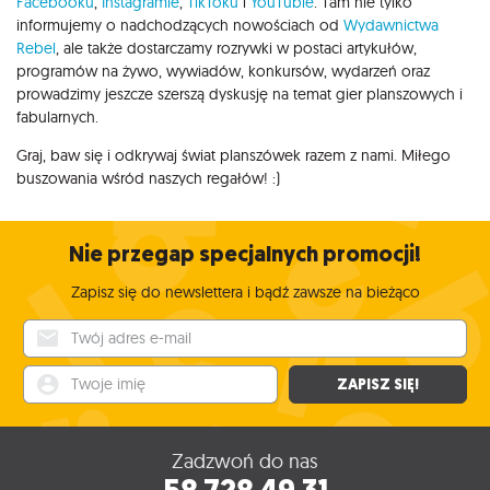
Facebooku
,
Instagramie
,
TikToku
i
YouTubie
. Tam nie tylko
informujemy o nadchodzących nowościach od
Wydawnictwa
Rebel
, ale także dostarczamy rozrywki w postaci artykułów,
programów na żywo, wywiadów, konkursów, wydarzeń oraz
prowadzimy jeszcze szerszą dyskusję na temat gier planszowych i
fabularnych.
Graj, baw się i odkrywaj świat planszówek razem z nami. Miłego
buszowania wśród naszych regałów! :)
Nie przegap specjalnych promocji!
Zapisz się do newslettera i bądź zawsze na bieżąco
Twój adres e-mail
Twoje imię
ZAPISZ SIĘ!
Zadzwoń do nas