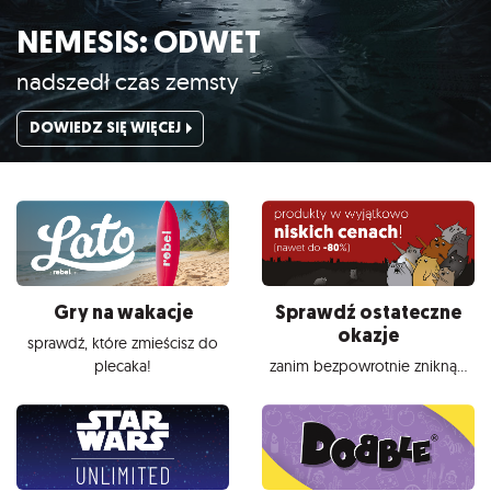
NEMESIS: ODWET
nadszedł czas zemsty
DOWIEDZ SIĘ WIĘCEJ
Gry na wakacje
Sprawdź ostateczne
okazje
sprawdź, które zmieścisz do
plecaka!
zanim bezpowrotnie znikną...