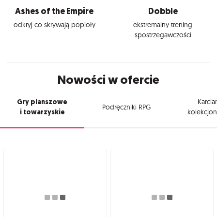
Ashes of the Empire
Dobble
odkryj co skrywają popioły
ekstremalny trening
spostrzegawczości
Nowości w ofercie
Gry planszowe
Karcia
Podręczniki RPG
i towarzyskie
kolekcjon