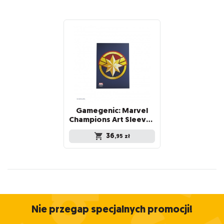
Gamegenic: Marvel
Champions Art Sleeves (66 mm x 91 mm) Captain Marvel 50+1 szt.
36
,95
zł
Nie przegap specjalnych promocji!