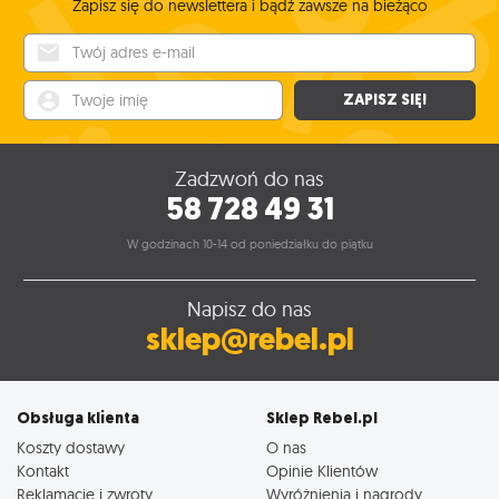
Zapisz się do newslettera i bądź zawsze na bieżąco
Twój adres e-mail
Twoje imię
ZAPISZ SIĘ!
Zadzwoń do nas
58 728 49 31
W godzinach 10-14 od poniedziałku do piątku
Napisz do nas
sklep@rebel.pl
Obsługa klienta
Sklep Rebel.pl
Koszty dostawy
O nas
Kontakt
Opinie Klientów
Reklamacje i zwroty
Wyróżnienia i nagrody