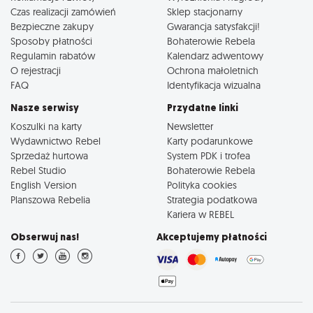
Czas realizacji zamówień
Sklep stacjonarny
Bezpieczne zakupy
Gwarancja satysfakcji!
Sposoby płatności
Bohaterowie Rebela
Regulamin rabatów
Kalendarz adwentowy
O rejestracji
Ochrona małoletnich
FAQ
Identyfikacja wizualna
Nasze serwisy
Przydatne linki
Koszulki na karty
Newsletter
Wydawnictwo Rebel
Karty podarunkowe
Sprzedaż hurtowa
System PDK i trofea
Rebel Studio
Bohaterowie Rebela
English Version
Polityka cookies
Planszowa Rebelia
Strategia podatkowa
Kariera w REBEL
Obserwuj nas!
Akceptujemy płatności