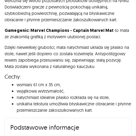
wyróżnia się wśród pozostałych produktów dostępnych na rynku.
Doświadczeni gracze z pewnością pokochają unikalną,
szybkobieżną powierzchnię, pozwalającą na błyskawiczne
obracanie i płynne przemieszczanie zakoszulkowanych kart.
Gamegenic: Marvel Champions - Captain Marvel Mat
to mata
ze znakomitą grafiką z motywem ulubionej postaci.
Dzięki niewielkiej grubości, mata natychmiast układa się płasko na
stole, nawet jeśli dopiero co została rozwinięta. Antypoślizgowy
rewers zapobiega przesuwaniu się, zapewniając stałą pozycję.
Mata została wykonana z naturalnego kauczuku.
Cechy:
wymiary 61 cm x 35 cm,
wyjątkowa wytrzymałość,
natychmiast idealnie płasko rozkłada się na stole,
unikalna tekstura umożliwia błyskawiczne obracanie i płynne
przemieszczanie zakoszulkowanych kart.
Podstawowe informacje