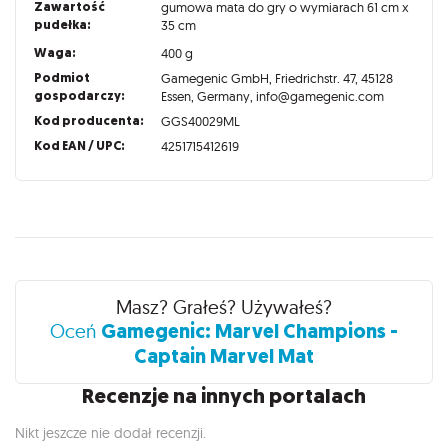
Zawartość
gumowa mata do gry o wymiarach 61 cm x
pudełka:
35 cm
Waga:
400 g
Podmiot
Gamegenic GmbH, Friedrichstr. 47, 45128
gospodarczy:
Essen, Germany, info@gamegenic.com
Kod producenta:
GGS40029ML
Kod EAN / UPC:
4251715412619
Recenzje
Masz? Grałeś? Używałeś?
Gamegenic: Marvel Champions -
Oceń
Captain Marvel Mat
Recenzje na innych portalach
Nikt jeszcze nie dodał recenzji.