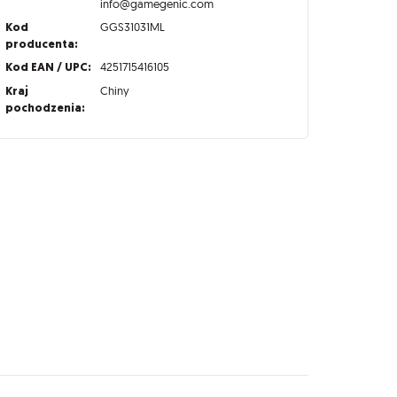
info@gamegenic.com
Kod
GGS31031ML
producenta:
Kod EAN / UPC:
4251715416105
Kraj
Chiny
pochodzenia: