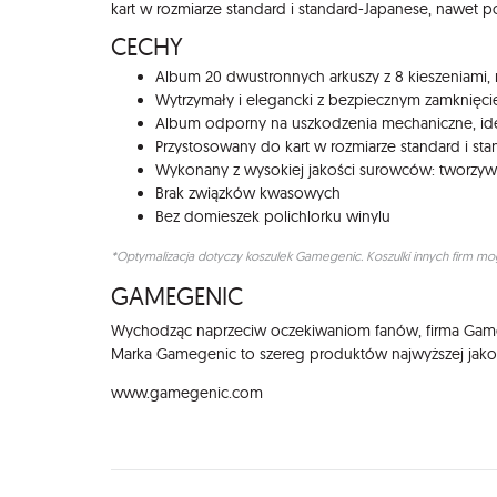
kart w rozmiarze standard i standard-Japanese, nawet
CECHY
Album 20 dwustronnych arkuszy z 8 kieszeniami,
Wytrzymały i elegancki z bezpiecznym zamknięc
Album odporny na uszkodzenia mechaniczne, id
Przystosowany do kart w rozmiarze standard i st
Wykonany z wysokiej jakości surowców: tworzywa 
Brak związków kwasowych
Bez domieszek polichlorku winylu
*Optymalizacja dotyczy koszulek Gamegenic. Koszulki innych firm 
GAMEGENIC
Wychodząc naprzeciw oczekiwaniom fanów, firma Game
Marka Gamegenic to szereg produktów najwyższej jakośc
www.gamegenic.com