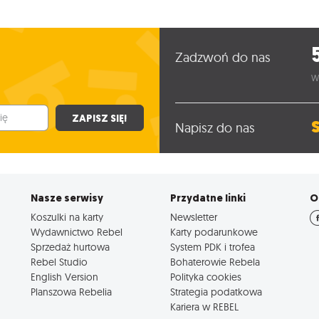
Zadzwoń do nas
W
ZAPISZ SIĘ!
Napisz do nas
Nasze serwisy
Przydatne linki
O
Koszulki na karty
Newsletter
Wydawnictwo Rebel
Karty podarunkowe
Sprzedaż hurtowa
System PDK i trofea
Rebel Studio
Bohaterowie Rebela
English Version
Polityka cookies
Planszowa Rebelia
Strategia podatkowa
Kariera w REBEL