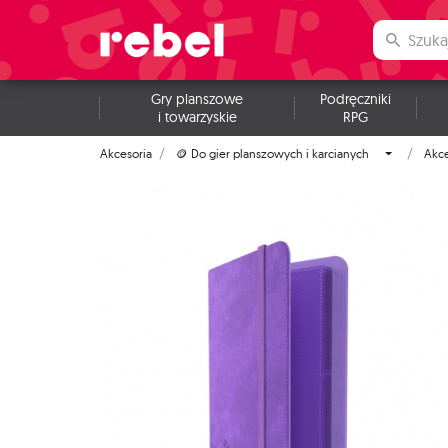
Gry planszowe
Podręczniki
i towarzyskie
RPG
Akcesoria
🪙 Do gier planszowych i karcianych
Akc