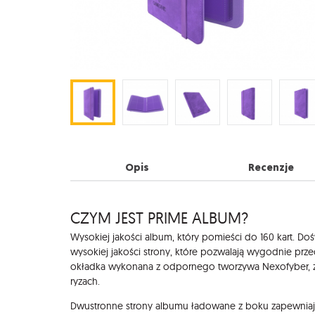
Opis
Recenzje
CZYM JEST PRIME ALBUM?
Opis
Wysokiej jakości album, który pomieści do 160 kart. D
wysokiej jakości strony, które pozwalają wygodnie prz
okładka wykonana z odpornego tworzywa Nexofyber, z
ryzach.
Dwustronne strony albumu ładowane z boku zapewniają