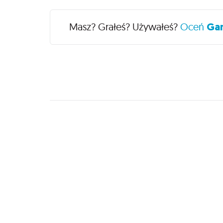
Recenzje
Masz? Grałeś? Używałeś?
Oceń
Gam