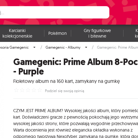
Karcianki
Gry figurkowe
K
Pokémon
kolekcjonerskie
i bitewne
k
esoria Gamegenic
Gamegenic - Albumy
Gamegenic: Prime Album 
Gamegenic: Prime Album 8-Poc
- Purple
Fioletowy album na 160 kart, zamykany na gumkę
☆
☆
☆
☆
☆
Podziel się swoją opinią
CZYM JEST PRIME ALBUM? Wysokiej jakości album, który pomieśc
kart. Doświadczeni gracze z pewnością pokochają jego wytrzyma
wysokiej jakości strony, które pozwalają wygodnie przechowywać
Warta docenienia jest również elegancka okładka wykonana z