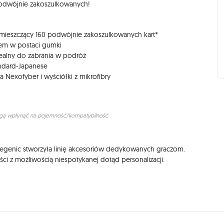
 podwójnie zakoszulkowanych!
 mieszczący 160 podwójnie zakoszulkowanych kart*
iem w postaci gumki
ealny do zabrania w podróż
andard-Japanese
Nexofyber i wyściółki z mikrofibry
mogą wpłynąć na pojemność/kompatybilność
genic stworzyła linię akcesoriów dedykowanych graczom.
i z możliwością niespotykanej dotąd personalizacji.