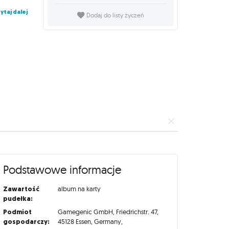
ytaj dalej
Dodaj do listy życzeń
Podstawowe informacje
Zawartość
album na karty
pudełka:
Podmiot
Gamegenic GmbH, Friedrichstr. 47,
gospodarczy:
45128 Essen, Germany,