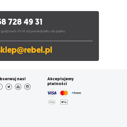
58 728 49 31
 godzinach 10-14 od poniedziałku do piątku
sklep@rebel.pl
bserwuj nas!
Akceptujemy
płatności