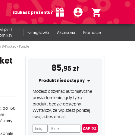
Szukasz prezentu?
siążki i
Łamigłówki
Akcesoria
Promocje
omiksy
8-Pocket - Purple
ket
85
,95
zł
Produkt niedostępny
Możesz otrzymać automatyczne
powiadomienie, gdy tylko
produkt będzie dostępny.
i do 160
Wystarczy, że wpiszesz poniżej
łe i
swój adres e-mail.
 karty.
Imię
E-mail
ZAPISZ
odpornego tworzywa Nexofyber, zamykana na gumkę, która doskonale utrzymuje zawartość w ryzach. Dwustronne strony albumu ładowane z boku zapewniają utrzymanie kolekcji w porządku. Album przystosowany jest do kart w rozmiarze standard i standard-Japanese, nawet podwójnie zakoszulkowanych! CECHY Album 20 dwustronnych arkuszy z 8 kieszeniami, mieszczący 160 podwójnie zakoszulkowanych kart* Wytrzymały i elegancki z bezpiecznym zamknięciem w postaci gumki Album odporny na uszkodzenia mechaniczne, idealny do zabrania w podróż Przystosowany do kart w rozmiarze standard i standard-Japanese Wykonany z wysokiej jakości surowców: tworzywa Nexofyber i wyściółki z mikrofibry Brak związków kwasowych Bez domieszek polichlorku winylu *Optymalizacja dotyczy koszulek Gamegenic. Koszulki innych firm mogą wpłynąć na pojemność/kompatybilność GAMEGENIC Wychodząc naprzeciw oczekiwaniom fanów, firma Gamegenic stworzyła linię akcesoriów dedykowanych graczom. Marka Gamegenic to szereg produktów najwyższej jakości z możliwością niespotykanej dotąd personalizacji. www.gamegenic.com