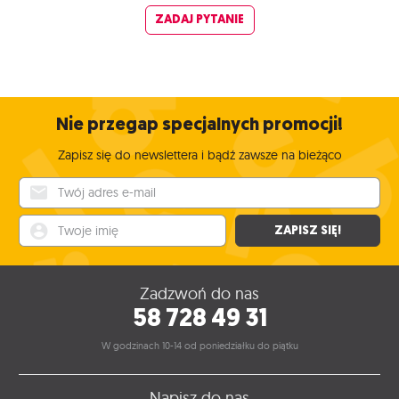
ZADAJ PYTANIE
Nie przegap specjalnych promocji!
Zapisz się do newslettera i bądź zawsze na bieżąco
Twój adres e-mail
Twoje imię
ZAPISZ SIĘ!
Zadzwoń do nas
58 728 49 31
W godzinach 10-14 od poniedziałku do piątku
Napisz do nas