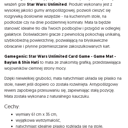
wrażeń grze
Star Wars: Unlimited
. Produkt wykonany jest z
wysokiej jakości gumy antypoślizgowej, pozwoli cieszyć się
rozgrywką dosłownie wszędzie - na kuchennym stole, na
podłodze czy na dnie podziemnej komnaty. Mata ta będzie
stanowić idealne tło dla Twoich podbojów i przygód w odległej
galaktyce. Doświadczeni gracze z pewnością pokochają unikalną,
szybkobieżną powierzchnię, pozwalającą na błyskawiczne
obracanie i płynne przemieszczanie zakoszulkowanych kart.
Gamegenic: Star Wars Unlimited Card Game - Game Mat -
Baylan & Shin Hati
to mata ze znakomitą grafiką, przedstawiająca
wojowników ciemnej strony mocy.
Dzięki niewielkiej grubości, mata natychmiast układa się płasko na
stole, nawet jeśli dopiero co została rozwinięta. Antypoślizgowy
rewers zapobiega przesuwaniu się, zapewniając stałą pozycję.
Mata została wykonana z naturalnego kauczuku.
Cechy:
wymiary 61 cm x 35 cm,
wyjątkowa wytrzymałość,
natychmiast idealnie płasko rozkłada się na stole,