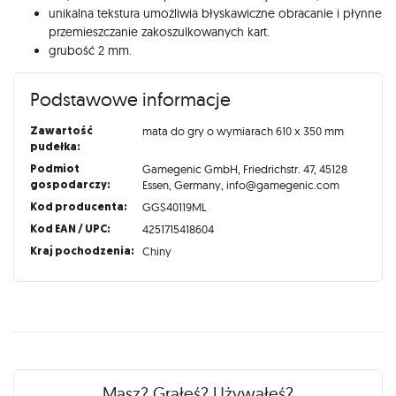
unikalna tekstura umożliwia błyskawiczne obracanie i płynne
przemieszczanie zakoszulkowanych kart.
grubość 2 mm.
Podstawowe informacje
Zawartość
mata do gry o wymiarach 610 x 350 mm
pudełka:
Podmiot
Gamegenic GmbH, Friedrichstr. 47, 45128
gospodarczy:
Essen, Germany, info@gamegenic.com
Kod producenta:
GGS40119ML
Kod EAN / UPC:
4251715418604
Kraj pochodzenia:
Chiny
Recenzje
Masz? Grałeś? Używałeś?