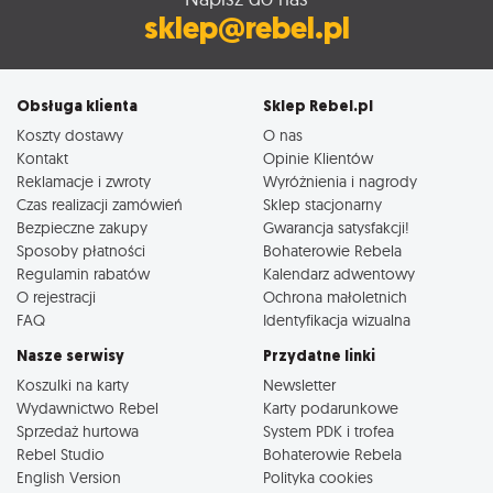
sklep@rebel.pl
Obsługa klienta
Sklep Rebel.pl
Koszty dostawy
O nas
Kontakt
Opinie Klientów
Reklamacje i zwroty
Wyróżnienia i nagrody
Czas realizacji zamówień
Sklep stacjonarny
Bezpieczne zakupy
Gwarancja satysfakcji!
Sposoby płatności
Bohaterowie Rebela
Regulamin rabatów
Kalendarz adwentowy
O rejestracji
Ochrona małoletnich
FAQ
Identyfikacja wizualna
Nasze serwisy
Przydatne linki
Koszulki na karty
Newsletter
Wydawnictwo Rebel
Karty podarunkowe
Sprzedaż hurtowa
System PDK i trofea
Rebel Studio
Bohaterowie Rebela
English Version
Polityka cookies