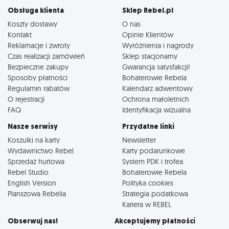
Obsługa klienta
Sklep Rebel.pl
Koszty dostawy
O nas
Kontakt
Opinie Klientów
Reklamacje i zwroty
Wyróżnienia i nagrody
Czas realizacji zamówień
Sklep stacjonarny
Bezpieczne zakupy
Gwarancja satysfakcji!
Sposoby płatności
Bohaterowie Rebela
Regulamin rabatów
Kalendarz adwentowy
O rejestracji
Ochrona małoletnich
FAQ
Identyfikacja wizualna
Nasze serwisy
Przydatne linki
Koszulki na karty
Newsletter
Wydawnictwo Rebel
Karty podarunkowe
Sprzedaż hurtowa
System PDK i trofea
Rebel Studio
Bohaterowie Rebela
English Version
Polityka cookies
Planszowa Rebelia
Strategia podatkowa
Kariera w REBEL
Obserwuj nas!
Akceptujemy płatności