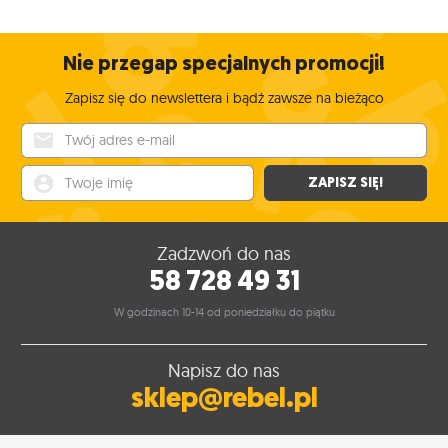
Nie przegap specjalnych promocji!
Zapisz się do newslettera i bądź zawsze na bieżąco
Twój adres e-mail
Twoje imię
ZAPISZ SIĘ!
Zadzwoń do nas
58 728 49 31
W godzinach 10-14 od poniedziałku do piątku
Napisz do nas
sklep@rebel.pl