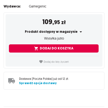
Wydawca:
Gamegenic
109
,95
zł
Produkt dostępny w magazynie
Wysyłka jutro
DODAJ DO KOSZYKA
Dodaj do listy życzeń
Dostawa (
Poczta Polska
) już od
12 zł
.
Sprawdź opcje dostawy