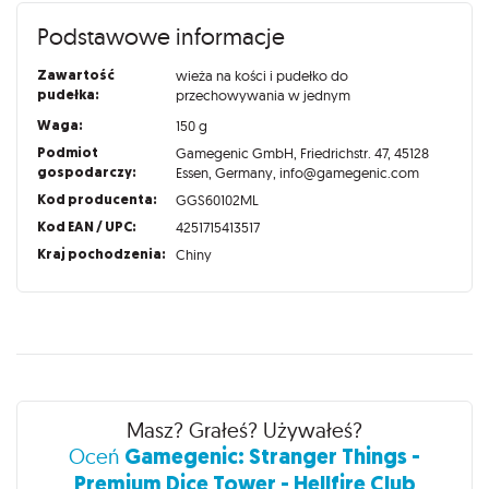
Podstawowe informacje
Zawartość
wieża na kości i pudełko do
pudełka:
przechowywania w jednym
Waga:
150 g
Podmiot
Gamegenic GmbH, Friedrichstr. 47, 45128
gospodarczy:
Essen, Germany, info@gamegenic.com
Kod producenta:
GGS60102ML
Kod EAN / UPC:
4251715413517
Kraj pochodzenia:
Chiny
Recenzje
Masz? Grałeś? Używałeś?
Gamegenic: Stranger Things -
Oceń
Premium Dice Tower - Hellfire Club