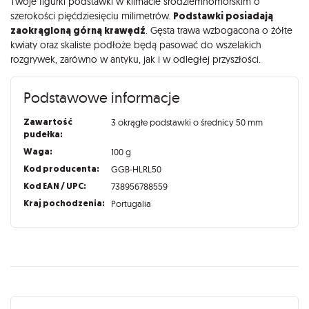
Twoje figurki podstawki w klimacie śródziemnomorskim o
szerokości pięćdziesięciu milimetrów.
Podstawki posiadają
zaokrągloną górną krawędź
. Gęsta trawa wzbogacona o żółte
kwiaty oraz skaliste podłoże będą pasować do wszelakich
rozgrywek, zarówno w antyku, jak i w odległej przyszłości.
Podstawowe informacje
Zawartość
3 okrągłe podstawki o średnicy 50 mm
pudełka:
Waga:
100 g
Kod producenta:
GGB-HLRL50
Kod EAN / UPC:
738956788559
Kraj pochodzenia:
Portugalia
Recenzje