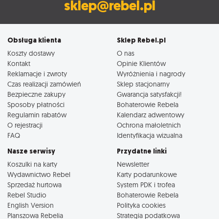
sklep@rebel.pl
Obsługa klienta
Sklep Rebel.pl
Koszty dostawy
O nas
Kontakt
Opinie Klientów
Reklamacje i zwroty
Wyróżnienia i nagrody
Czas realizacji zamówień
Sklep stacjonarny
Bezpieczne zakupy
Gwarancja satysfakcji!
Sposoby płatności
Bohaterowie Rebela
Regulamin rabatów
Kalendarz adwentowy
O rejestracji
Ochrona małoletnich
FAQ
Identyfikacja wizualna
Nasze serwisy
Przydatne linki
Koszulki na karty
Newsletter
Wydawnictwo Rebel
Karty podarunkowe
Sprzedaż hurtowa
System PDK i trofea
Rebel Studio
Bohaterowie Rebela
English Version
Polityka cookies
Planszowa Rebelia
Strategia podatkowa