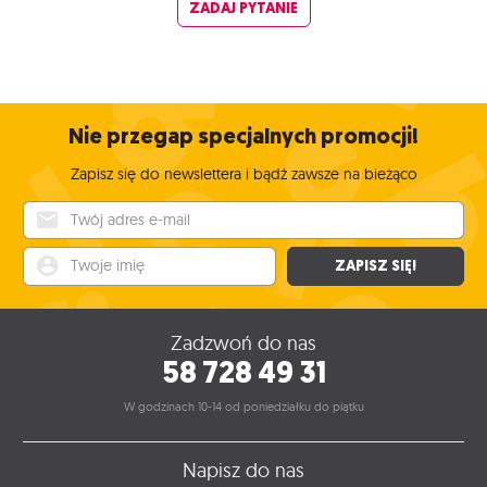
ZADAJ PYTANIE
Nie przegap specjalnych promocji!
Zapisz się do newslettera i bądź zawsze na bieżąco
Twój adres e-mail
Twoje imię
ZAPISZ SIĘ!
Zadzwoń do nas
58 728 49 31
W godzinach 10-14 od poniedziałku do piątku
Napisz do nas