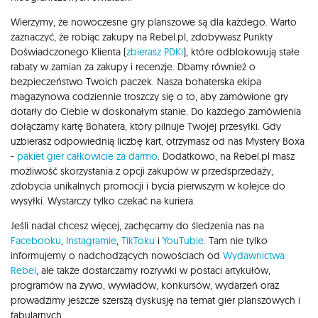
Wierzymy, że nowoczesne gry planszowe są dla każdego. Warto
zaznaczyć, że robiąc zakupy na Rebel.pl, zdobywasz Punkty
Doświadczonego Klienta (
zbierasz PDKi
), które odblokowują stałe
rabaty w zamian za zakupy i recenzje. Dbamy również o
bezpieczeństwo Twoich paczek. Nasza bohaterska ekipa
magazynowa codziennie troszczy się o to, aby zamówione gry
dotarły do Ciebie w doskonałym stanie. Do każdego zamówienia
dołączamy kartę Bohatera, który pilnuje Twojej przesyłki. Gdy
uzbierasz odpowiednią liczbę kart, otrzymasz od nas Mystery Boxa
-
pakiet gier całkowicie za darmo
. Dodatkowo, na Rebel.pl masz
możliwość skorzystania z opcji zakupów w przedsprzedaży,
zdobycia unikalnych promocji i bycia pierwszym w kolejce do
wysyłki. Wystarczy tylko czekać na kuriera.
Jeśli nadal chcesz więcej, zachęcamy do śledzenia nas na
Facebooku
,
Instagramie
,
TikToku
i
YouTubie
. Tam nie tylko
informujemy o nadchodzących nowościach od
Wydawnictwa
Rebel
, ale także dostarczamy rozrywki w postaci artykułów,
programów na żywo, wywiadów, konkursów, wydarzeń oraz
prowadzimy jeszcze szerszą dyskusję na temat gier planszowych i
fabularnych.