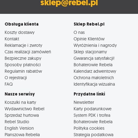
sklep@rebel.pl
Obsługa klienta
Sklep Rebel.pl
Koszty dostawy
O nas
Kontakt
Opinie Klientów
Reklamacje i zwroty
Wyróżnienia i nagrody
Czas realizacji zamówień
Sklep stacjonarny
Bezpieczne zakupy
Gwarancja satysfakcji!
Sposoby płatności
Bohaterowie Rebela
Regulamin rabatów
Kalendarz adwentowy
O rejestracji
Ochrona małoletnich
FAQ
Identyfikacja wizualna
Nasze serwisy
Przydatne linki
Koszulki na karty
Newsletter
Wydawnictwo Rebel
Karty podarunkowe
Sprzedaż hurtowa
System PDK i trofea
Rebel Studio
Bohaterowie Rebela
English Version
Polityka cookies
Planszowa Rebelia
Strategia podatkowa