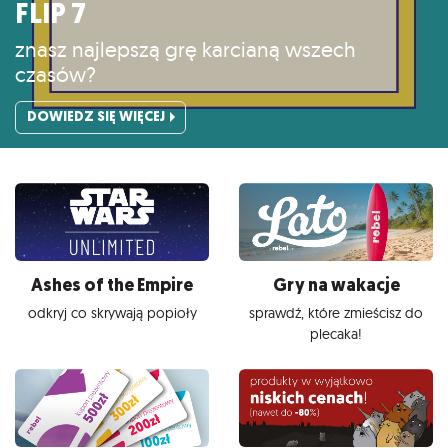
FLIP 7
znasz najlepszą grę karcianą wszech
czasów?
DOWIEDZ SIĘ WIĘCEJ
Ashes of the Empire
Gry na wakacje
odkryj co skrywają popioły
sprawdź, które zmieścisz do
plecaka!