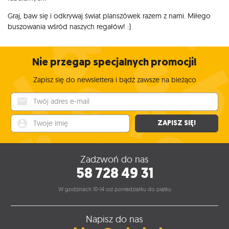
Graj, baw się i odkrywaj świat planszówek razem z nami. Miłego
buszowania wśród naszych regałów! :)
Nie przegap specjalnych promocji!
Zapisz się do newslettera i bądź zawsze na bieżąco
Twój adres e-mail
Twoje imię
ZAPISZ SIĘ!
Zadzwoń do nas
58 728 49 31
W godzinach 10-14 od poniedziałku do piątku
Napisz do nas