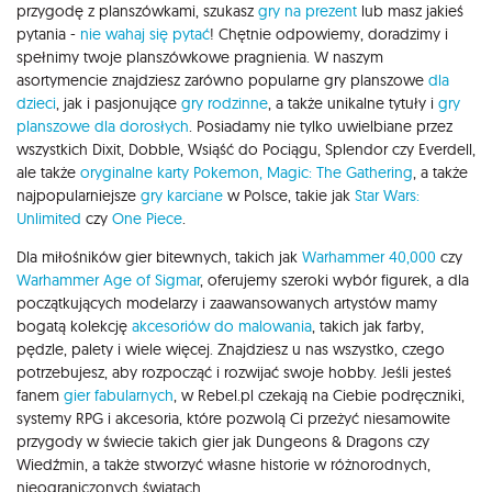
przygodę z planszówkami, szukasz
gry na prezent
lub masz jakieś
pytania -
nie wahaj się pytać
! Chętnie odpowiemy, doradzimy i
spełnimy twoje planszówkowe pragnienia. W naszym
asortymencie znajdziesz zarówno popularne gry planszowe
dla
dzieci
, jak i pasjonujące
gry rodzinne
, a także unikalne tytuły i
gry
planszowe dla dorosłych
. Posiadamy nie tylko uwielbiane przez
wszystkich Dixit, Dobble, Wsiąść do Pociągu, Splendor czy Everdell,
ale także
oryginalne karty Pokemon,
Magic: The Gathering
, a także
najpopularniejsze
gry karciane
w Polsce, takie jak
Star Wars:
Unlimited
czy
One Piece
.
Dla miłośników gier bitewnych, takich jak
Warhammer 40,000
czy
Warhammer Age of Sigmar
, oferujemy szeroki wybór figurek, a dla
początkujących modelarzy i zaawansowanych artystów mamy
bogatą kolekcję
akcesoriów do malowania
, takich jak farby,
pędzle, palety i wiele więcej. Znajdziesz u nas wszystko, czego
potrzebujesz, aby rozpocząć i rozwijać swoje hobby. Jeśli jesteś
fanem
gier fabularnych
, w Rebel.pl czekają na Ciebie podręczniki,
systemy RPG i akcesoria, które pozwolą Ci przeżyć niesamowite
przygody w świecie takich gier jak Dungeons & Dragons czy
Wiedźmin, a także stworzyć własne historie w różnorodnych,
nieograniczonych światach.