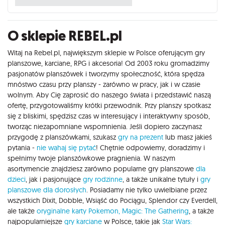
O sklepie REBEL.pl
Witaj na Rebel.pl, największym sklepie w Polsce oferującym gry
planszowe, karciane, RPG i akcesoria! Od 2003 roku gromadzimy
pasjonatów planszówek i tworzymy społeczność, która spędza
mnóstwo czasu przy planszy - zarówno w pracy, jak i w czasie
wolnym. Aby Cię zaprosić do naszego świata i przedstawić naszą
ofertę, przygotowaliśmy krótki przewodnik. Przy planszy spotkasz
się z bliskimi, spędzisz czas w interesujący i interaktywny sposób,
tworząc niezapomniane wspomnienia. Jeśli dopiero zaczynasz
przygodę z planszówkami, szukasz
gry na prezent
lub masz jakieś
pytania -
nie wahaj się pytać
! Chętnie odpowiemy, doradzimy i
spełnimy twoje planszówkowe pragnienia. W naszym
asortymencie znajdziesz zarówno popularne gry planszowe
dla
dzieci
, jak i pasjonujące
gry rodzinne
, a także unikalne tytuły i
gry
planszowe dla dorosłych
. Posiadamy nie tylko uwielbiane przez
wszystkich Dixit, Dobble, Wsiąść do Pociągu, Splendor czy Everdell,
ale także
oryginalne karty Pokemon,
Magic: The Gathering
, a także
najpopularniejsze
gry karciane
w Polsce, takie jak
Star Wars: