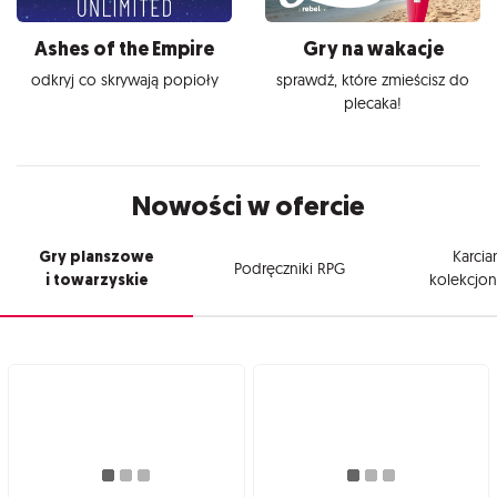
Ashes of the Empire
Gry na wakacje
odkryj co skrywają popioły
sprawdź, które zmieścisz do
plecaka!
Nowości w ofercie
Gry planszowe
Karcia
Podręczniki RPG
i towarzyskie
kolekcjon