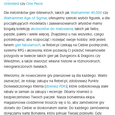
Unlimited
czy
One Piece
.
Dla miłośników gier bitewnych, takich jak
Warhammer 40,000
czy
Warhammer Age of Sigmar
, oferujemy szeroki wybór figurek, a dla
początkujących modelarzy i zaawansowanych artystów mamy
bogatą kolekcję
akcesoriów do malowania
, takich jak farby,
pędzle, palety i wiele więcej. Znajdziesz u nas wszystko, czego
potrzebujesz, aby rozpocząć i rozwijać swoje hobby. Jeśli jesteś
fanem
gier fabularnych
, w Rebel.pl czekają na Ciebie podręczniki,
systemy RPG i akcesoria, które pozwolą Ci przeżyć niesamowite
przygody w świecie takich gier jak Dungeons & Dragons czy
Wiedźmin, a także stworzyć własne historie w różnorodnych,
nieograniczonych światach.
Wierzymy, że nowoczesne gry planszowe są dla każdego. Warto
zaznaczyć, że robiąc zakupy na Rebel.pl, zdobywasz Punkty
Doświadczonego Klienta (
zbierasz PDKi
), które odblokowują stałe
rabaty w zamian za zakupy i recenzje. Dbamy również o
bezpieczeństwo Twoich paczek. Nasza bohaterska ekipa
magazynowa codziennie troszczy się o to, aby zamówione gry
dotarły do Ciebie w doskonałym stanie. Do każdego zamówienia
dołączamy kartę Bohatera, który pilnuje Twojej przesyłki. Gdy