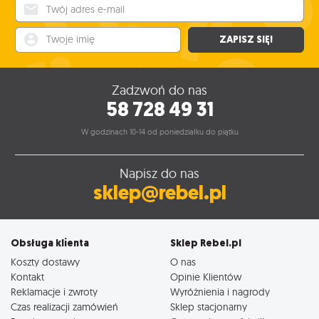
Twój adres e-mail
Twoje imię
ZAPISZ SIĘ!
Zadzwoń do nas
58 728 49 31
W godzinach 10-14 od poniedziałku do piątku
Napisz do nas
sklep@rebel.pl
Obsługa klienta
Sklep Rebel.pl
Koszty dostawy
O nas
Kontakt
Opinie Klientów
Reklamacje i zwroty
Wyróżnienia i nagrody
Czas realizacji zamówień
Sklep stacjonarny