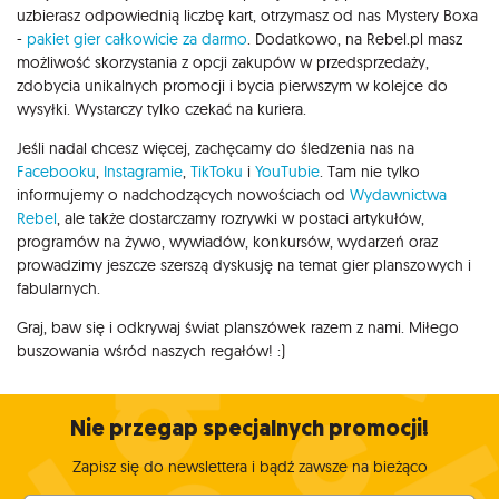
uzbierasz odpowiednią liczbę kart, otrzymasz od nas Mystery Boxa
-
pakiet gier całkowicie za darmo
. Dodatkowo, na Rebel.pl masz
możliwość skorzystania z opcji zakupów w przedsprzedaży,
zdobycia unikalnych promocji i bycia pierwszym w kolejce do
wysyłki. Wystarczy tylko czekać na kuriera.
Jeśli nadal chcesz więcej, zachęcamy do śledzenia nas na
Facebooku
,
Instagramie
,
TikToku
i
YouTubie
. Tam nie tylko
informujemy o nadchodzących nowościach od
Wydawnictwa
Rebel
, ale także dostarczamy rozrywki w postaci artykułów,
programów na żywo, wywiadów, konkursów, wydarzeń oraz
prowadzimy jeszcze szerszą dyskusję na temat gier planszowych i
fabularnych.
Graj, baw się i odkrywaj świat planszówek razem z nami. Miłego
buszowania wśród naszych regałów! :)
Nie przegap specjalnych promocji!
Zapisz się do newslettera i bądź zawsze na bieżąco