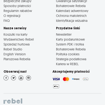
Bezpieczne zakupy
Gwarancja satysfakcji!
Sposoby płatności
Bohaterowie Rebela
Regulamin rabatów
Kalendarz adwentowy
O rejestracji
Ochrona małoletnich
FAQ
Identyfikacja wizualna
Nasze serwisy
Przydatne linki
Koszulki na karty
Newsletter
Wydawnictwo Rebel
Karty podarunkowe
Sprzedaż hurtowa
System PDK i trofea
Rebel Studio
Bohaterowie Rebela
English Version
Polityka cookies
Planszowa Rebelia
Strategia podatkowa
Kariera w REBEL
Obserwuj nas!
Akceptujemy płatności