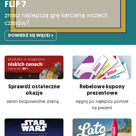
FLIP 7
znasz najlepszą grę karcianą wszech
czasów?
DOWIEDZ SIĘ WIĘCEJ
Sprawdź ostateczne
Rebelowe kupony
okazje
prezentowe
zanim bezpowrotnie znikną...
sięgnij po najlepszy pomysł
na prezent