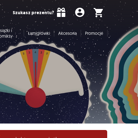
Szukasz prezentu?
siążki i
Łamigłówki
Akcesoria
Promocje
omiksy