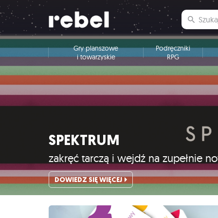
Gry planszowe
Podręczniki
i towarzyskie
RPG
SPEKTRUM
zakręć tarczą i wejdź na zupełnie 
DOWIEDZ SIĘ WIĘCEJ