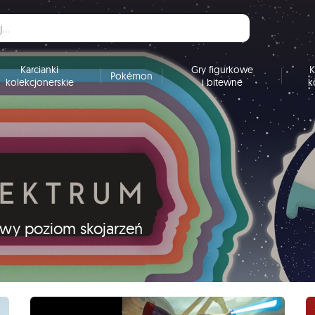
Karcianki
Gry figurkowe
K
Pokémon
kolekcjonerskie
i bitewne
k
nowy poziom skojarzeń