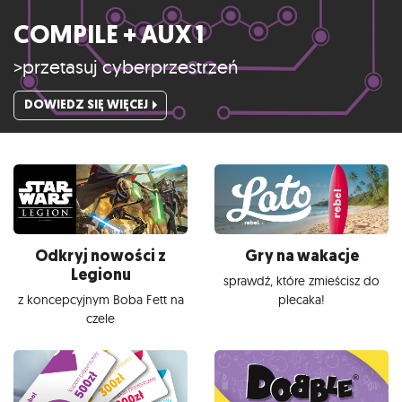
COMPILE + AUX 1
>przetasuj cyberprzestrzeń
DOWIEDZ SIĘ WIĘCEJ
Odkryj nowości z
Gry na wakacje
Legionu
sprawdź, które zmieścisz do
z koncepcyjnym Boba Fett na
plecaka!
czele