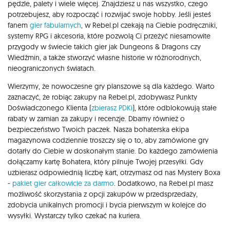
pędzle, palety i wiele więcej. Znajdziesz u nas wszystko, czego
potrzebujesz, aby rozpocząć i rozwijać swoje hobby. Jeśli jesteś
fanem
gier fabularnych
, w Rebel.pl czekają na Ciebie podręczniki,
systemy RPG i akcesoria, które pozwolą Ci przeżyć niesamowite
przygody w świecie takich gier jak Dungeons & Dragons czy
Wiedźmin, a także stworzyć własne historie w różnorodnych,
nieograniczonych światach.
Wierzymy, że nowoczesne gry planszowe są dla każdego. Warto
zaznaczyć, że robiąc zakupy na Rebel.pl, zdobywasz Punkty
Doświadczonego Klienta (
zbierasz PDKi
), które odblokowują stałe
rabaty w zamian za zakupy i recenzje. Dbamy również o
bezpieczeństwo Twoich paczek. Nasza bohaterska ekipa
magazynowa codziennie troszczy się o to, aby zamówione gry
dotarły do Ciebie w doskonałym stanie. Do każdego zamówienia
dołączamy kartę Bohatera, który pilnuje Twojej przesyłki. Gdy
uzbierasz odpowiednią liczbę kart, otrzymasz od nas Mystery Boxa
-
pakiet gier całkowicie za darmo
. Dodatkowo, na Rebel.pl masz
możliwość skorzystania z opcji zakupów w przedsprzedaży,
zdobycia unikalnych promocji i bycia pierwszym w kolejce do
wysyłki. Wystarczy tylko czekać na kuriera.