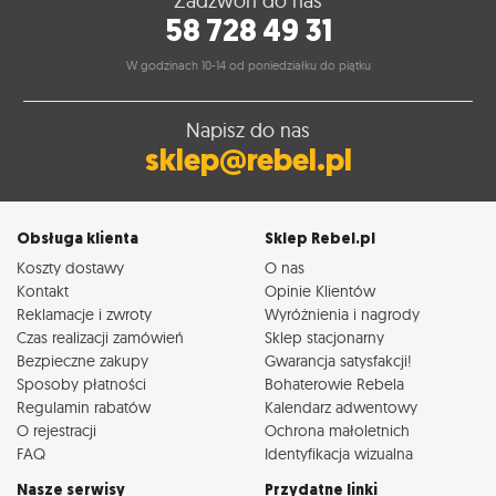
Zadzwoń do nas
58 728 49 31
W godzinach 10-14 od poniedziałku do piątku
Napisz do nas
sklep@rebel.pl
Obsługa klienta
Sklep Rebel.pl
Koszty dostawy
O nas
Kontakt
Opinie Klientów
Reklamacje i zwroty
Wyróżnienia i nagrody
Czas realizacji zamówień
Sklep stacjonarny
Bezpieczne zakupy
Gwarancja satysfakcji!
Sposoby płatności
Bohaterowie Rebela
Regulamin rabatów
Kalendarz adwentowy
O rejestracji
Ochrona małoletnich
FAQ
Identyfikacja wizualna
Nasze serwisy
Przydatne linki