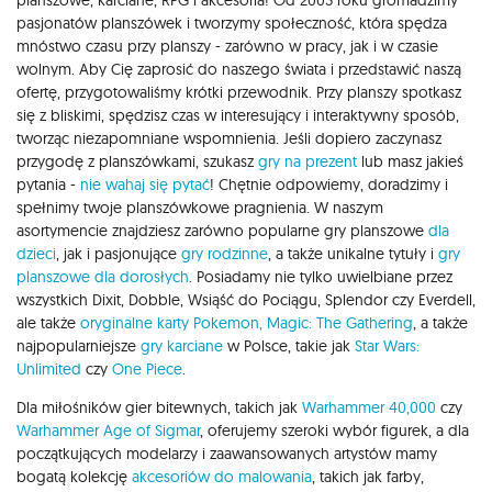
planszowe, karciane, RPG i akcesoria! Od 2003 roku gromadzimy
pasjonatów planszówek i tworzymy społeczność, która spędza
mnóstwo czasu przy planszy - zarówno w pracy, jak i w czasie
wolnym. Aby Cię zaprosić do naszego świata i przedstawić naszą
ofertę, przygotowaliśmy krótki przewodnik. Przy planszy spotkasz
się z bliskimi, spędzisz czas w interesujący i interaktywny sposób,
tworząc niezapomniane wspomnienia. Jeśli dopiero zaczynasz
przygodę z planszówkami, szukasz
gry na prezent
lub masz jakieś
pytania -
nie wahaj się pytać
! Chętnie odpowiemy, doradzimy i
spełnimy twoje planszówkowe pragnienia. W naszym
asortymencie znajdziesz zarówno popularne gry planszowe
dla
dzieci
, jak i pasjonujące
gry rodzinne
, a także unikalne tytuły i
gry
planszowe dla dorosłych
. Posiadamy nie tylko uwielbiane przez
wszystkich Dixit, Dobble, Wsiąść do Pociągu, Splendor czy Everdell,
ale także
oryginalne karty Pokemon,
Magic: The Gathering
, a także
najpopularniejsze
gry karciane
w Polsce, takie jak
Star Wars:
Unlimited
czy
One Piece
.
Dla miłośników gier bitewnych, takich jak
Warhammer 40,000
czy
Warhammer Age of Sigmar
, oferujemy szeroki wybór figurek, a dla
początkujących modelarzy i zaawansowanych artystów mamy
bogatą kolekcję
akcesoriów do malowania
, takich jak farby,