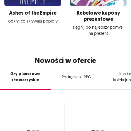
Ashes of the Empire
Rebelowe kupony
prezentowe
odkryj co skrywają popioły
sięgnij po najlepszy pomysł
na prezent
Nowości w ofercie
Gry planszowe
Karcia
Podręczniki RPG
i towarzyskie
kolekcjon