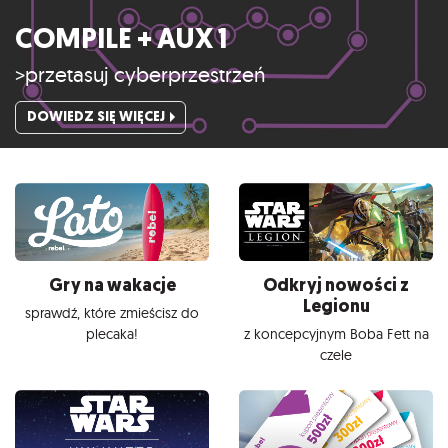
COMPILE + AUX 1
>przetasuj cyberprzestrzeń
DOWIEDZ SIĘ WIĘCEJ
Gry na wakacje
Odkryj nowości z
Legionu
sprawdź, które zmieścisz do
plecaka!
z koncepcyjnym Boba Fett na
czele