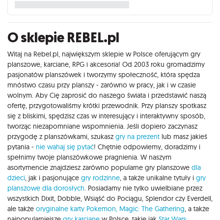
O sklepie REBEL.pl
Witaj na Rebel.pl, największym sklepie w Polsce oferującym gry
planszowe, karciane, RPG i akcesoria! Od 2003 roku gromadzimy
pasjonatów planszówek i tworzymy społeczność, która spędza
mnóstwo czasu przy planszy - zarówno w pracy, jak i w czasie
wolnym. Aby Cię zaprosić do naszego świata i przedstawić naszą
ofertę, przygotowaliśmy krótki przewodnik. Przy planszy spotkasz
się z bliskimi, spędzisz czas w interesujący i interaktywny sposób,
tworząc niezapomniane wspomnienia. Jeśli dopiero zaczynasz
przygodę z planszówkami, szukasz
gry na prezent
lub masz jakieś
pytania -
nie wahaj się pytać
! Chętnie odpowiemy, doradzimy i
spełnimy twoje planszówkowe pragnienia. W naszym
asortymencie znajdziesz zarówno popularne gry planszowe
dla
dzieci
, jak i pasjonujące
gry rodzinne
, a także unikalne tytuły i
gry
planszowe dla dorosłych
. Posiadamy nie tylko uwielbiane przez
wszystkich Dixit, Dobble, Wsiąść do Pociągu, Splendor czy Everdell,
ale także
oryginalne karty Pokemon,
Magic: The Gathering
, a także
najpopularniejsze
gry karciane
w Polsce, takie jak
Star Wars: