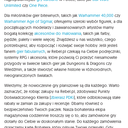
Unlimited
czy
One Piece
.
Dla miłośników gier bitewnych, takich jak
Warhammer 40,000
czy
Warhammer Age of Sigmar
, oferujemy szeroki wybór figurek, a dla
początkujących modelarzy i zaawansowanych artystów mamy
bogatą kolekcję
akcesoriów do malowania
, takich jak farby,
pędzle, palety i wiele więcej. Znajdziesz u nas wszystko, czego
potrzebujesz, aby rozpocząć i rozwijać swoje hobby. Jeśli jesteś
fanem
gier fabularnych
, w Rebel.pl czekają na Ciebie podręczniki,
systemy RPG i akcesoria, które pozwolą Ci przeżyć niesamowite
przygody w świecie takich gier jak Dungeons & Dragons czy
Wiedźmin, a także stworzyć własne historie w różnorodnych,
nieograniczonych światach.
Wierzymy, że nowoczesne gry planszowe są dla każdego. Warto
zaznaczyć, że robiąc zakupy na Rebel.pl, zdobywasz Punkty
Doświadczonego Klienta (
zbierasz PDKi
), które odblokowują stałe
rabaty w zamian za zakupy i recenzje. Dbamy również o
bezpieczeństwo Twoich paczek. Nasza bohaterska ekipa
magazynowa codziennie troszczy się o to, aby zamówione gry
dotarły do Ciebie w doskonałym stanie. Do każdego zamówienia
dołączamy kartę Bohatera, który pilnuje Twojej przesyłki. Gdy