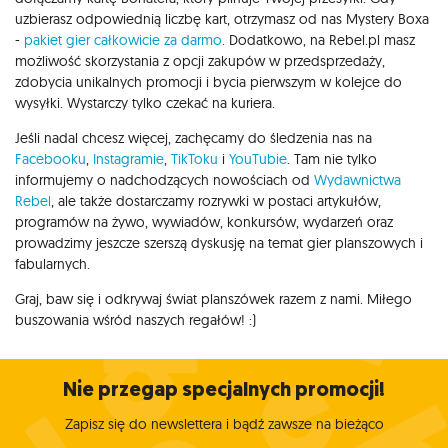
uzbierasz odpowiednią liczbę kart, otrzymasz od nas Mystery Boxa
-
pakiet gier całkowicie za darmo
. Dodatkowo, na Rebel.pl masz
możliwość skorzystania z opcji zakupów w przedsprzedaży,
zdobycia unikalnych promocji i bycia pierwszym w kolejce do
wysyłki. Wystarczy tylko czekać na kuriera.
Jeśli nadal chcesz więcej, zachęcamy do śledzenia nas na
Facebooku
,
Instagramie
,
TikToku
i
YouTubie
. Tam nie tylko
informujemy o nadchodzących nowościach od
Wydawnictwa
Rebel
, ale także dostarczamy rozrywki w postaci artykułów,
programów na żywo, wywiadów, konkursów, wydarzeń oraz
prowadzimy jeszcze szerszą dyskusję na temat gier planszowych i
fabularnych.
Graj, baw się i odkrywaj świat planszówek razem z nami. Miłego
buszowania wśród naszych regałów! :)
Nie przegap specjalnych promocji!
Zapisz się do newslettera i bądź zawsze na bieżąco