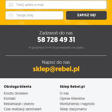
Twój adres e-mail
Twoje imię
ZAPISZ SIĘ!
Zadzwoń do nas
58 728 49 31
W godzinach 10-14 od poniedziałku do piątku
Napisz do nas
sklep@rebel.pl
Obsługa klienta
Sklep Rebel.pl
Koszty dostawy
O nas
Kontakt
Opinie Klientów
Reklamacje i zwroty
Wyróżnienia i nagrody
Czas realizacji zamówień
Sklep stacjonarny