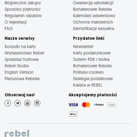
Bezpieczne zakupy
Gwarancja satysfakcji!
Sposoby płatności
Bohaterowie Rebela
Regulamin rabatów
Kalendarz adwentowy
O rejestracji
Ochrona małoletnich
FAQ
Identyfikacja wizualna
Nasze serwisy
Przydatne linki
Koszulki na karty
Newsletter
Wydawnictwo Rebel
Karty podarunkowe
Sprzedaż hurtowa
System PDK i trofea
Rebel Studio
Bohaterowie Rebela
English Version
Polityka cookies
Planszowa Rebelia
Strategia podatkowa
Kariera w REBEL
Obserwuj nas!
Akceptujemy płatności