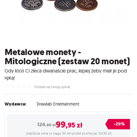
Metalowe monety -
Mitologiczne (zestaw 20 monet)
Gdy ktoś Ci zleca dwanaście prac, lepiej żeby miał je pod
ręką!
☆
☆
☆
☆
☆
Podziel się swoją opinią
Wydawca:
Drawlab Entertainment
99
,95
zł
-20%
124
,95
zł
(najniższa cena w ciągu 30 dni przed promocją: 124,95 zł)