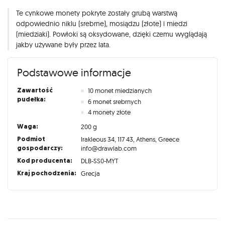
Te cynkowe monety pokryte zostały grubą warstwą
odpowiednio niklu (srebrne), mosiądzu (złote) i miedzi
(miedziaki). Powłoki są oksydowane, dzięki czemu wyglądają
jakby używane były przez lata.
Podstawowe informacje
Zawartość
10 monet miedzianych
pudełka:
6 monet srebrnych
4 monety złote
Waga:
200 g
Podmiot
Irakleous 34, 117 43, Athens, Greece
gospodarczy:
info@drawlab.com
Kod producenta:
DLB-SS0-MYT
Kraj pochodzenia:
Grecja