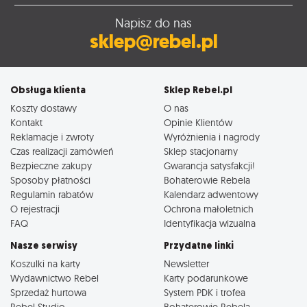
Napisz do nas
sklep@rebel.pl
Obsługa klienta
Sklep Rebel.pl
Koszty dostawy
O nas
Kontakt
Opinie Klientów
Reklamacje i zwroty
Wyróżnienia i nagrody
Czas realizacji zamówień
Sklep stacjonarny
Bezpieczne zakupy
Gwarancja satysfakcji!
Sposoby płatności
Bohaterowie Rebela
Regulamin rabatów
Kalendarz adwentowy
O rejestracji
Ochrona małoletnich
FAQ
Identyfikacja wizualna
Nasze serwisy
Przydatne linki
Koszulki na karty
Newsletter
Wydawnictwo Rebel
Karty podarunkowe
Sprzedaż hurtowa
System PDK i trofea
Rebel Studio
Bohaterowie Rebela