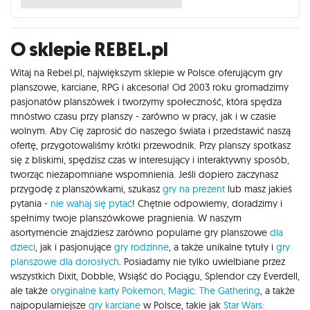
O sklepie REBEL.pl
Witaj na Rebel.pl, największym sklepie w Polsce oferującym gry
planszowe, karciane, RPG i akcesoria! Od 2003 roku gromadzimy
pasjonatów planszówek i tworzymy społeczność, która spędza
mnóstwo czasu przy planszy - zarówno w pracy, jak i w czasie
wolnym. Aby Cię zaprosić do naszego świata i przedstawić naszą
ofertę, przygotowaliśmy krótki przewodnik. Przy planszy spotkasz
się z bliskimi, spędzisz czas w interesujący i interaktywny sposób,
tworząc niezapomniane wspomnienia. Jeśli dopiero zaczynasz
przygodę z planszówkami, szukasz
gry na prezent
lub masz jakieś
pytania -
nie wahaj się pytać
! Chętnie odpowiemy, doradzimy i
spełnimy twoje planszówkowe pragnienia. W naszym
asortymencie znajdziesz zarówno popularne gry planszowe
dla
dzieci
, jak i pasjonujące
gry rodzinne
, a także unikalne tytuły i
gry
planszowe dla dorosłych
. Posiadamy nie tylko uwielbiane przez
wszystkich Dixit, Dobble, Wsiąść do Pociągu, Splendor czy Everdell,
ale także
oryginalne karty Pokemon,
Magic: The Gathering
, a także
najpopularniejsze
gry karciane
w Polsce, takie jak
Star Wars: