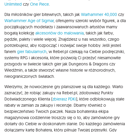
Unlimited
czy
One Piece
.
Dla miłośników gier bitewnych, takich jak
Warhammer 40,000
czy
Warhammer Age of Sigmar
, oferujemy szeroki wybór figurek, a dla
początkujących modelarzy i zaawansowanych artystów mamy
bogatą kolekcję
akcesoriów do malowania
, takich jak farby,
pędzle, palety i wiele więcej. Znajdziesz u nas wszystko, czego
potrzebujesz, aby rozpocząć i rozwijać swoje hobby. Jeśli jesteś
fanem
gier fabularnych
, w Rebel.pl czekają na Ciebie podręczniki,
systemy RPG i akcesoria, które pozwolą Ci przeżyć niesamowite
przygody w świecie takich gier jak Dungeons & Dragons czy
Wiedźmin, a także stworzyć własne historie w różnorodnych,
nieograniczonych światach.
Wierzymy, że nowoczesne gry planszowe są dla każdego. Warto
zaznaczyć, że robiąc zakupy na Rebel.pl, zdobywasz Punkty
Doświadczonego Klienta (
zbierasz PDKi
), które odblokowują stałe
rabaty w zamian za zakupy i recenzje. Dbamy również o
bezpieczeństwo Twoich paczek. Nasza bohaterska ekipa
magazynowa codziennie troszczy się o to, aby zamówione gry
dotarły do Ciebie w doskonałym stanie. Do każdego zamówienia
dołączamy kartę Bohatera, który pilnuje Twojej przesyłki. Gdy