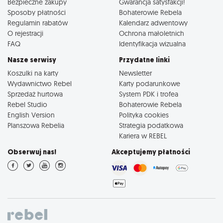
Bezpieczne zakupy
Gwarancja satysfakcji!
Sposoby płatności
Bohaterowie Rebela
Regulamin rabatów
Kalendarz adwentowy
O rejestracji
Ochrona małoletnich
FAQ
Identyfikacja wizualna
Nasze serwisy
Przydatne linki
Koszulki na karty
Newsletter
Wydawnictwo Rebel
Karty podarunkowe
Sprzedaż hurtowa
System PDK i trofea
Rebel Studio
Bohaterowie Rebela
English Version
Polityka cookies
Planszowa Rebelia
Strategia podatkowa
Kariera w REBEL
Obserwuj nas!
Akceptujemy płatności