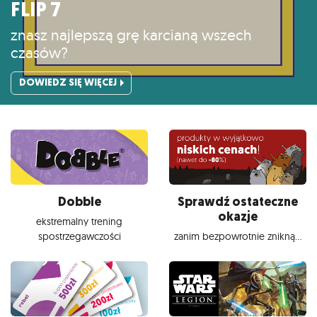
FLIP 7
znasz najlepszą grę karcianą wszech
czasów?
DOWIEDZ SIĘ WIĘCEJ
Dobble
Sprawdź ostateczne
okazje
ekstremalny trening
spostrzegawczości
zanim bezpowrotnie znikną...