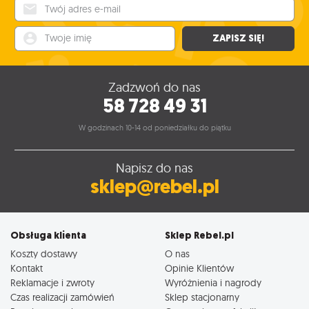
Twój adres e-mail
Twoje imię
ZAPISZ SIĘ!
Zadzwoń do nas
58 728 49 31
W godzinach 10-14 od poniedziałku do piątku
Napisz do nas
sklep@rebel.pl
Obsługa klienta
Sklep Rebel.pl
Koszty dostawy
O nas
Kontakt
Opinie Klientów
Reklamacje i zwroty
Wyróżnienia i nagrody
Czas realizacji zamówień
Sklep stacjonarny