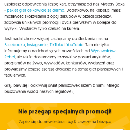
uzbierasz odpowiednią liczbę kart, otrzymasz od nas Mystery Boxa
-
pakiet gier całkowicie za darmo
. Dodatkowo, na Rebel.pl masz
możliwość skorzystania z opcji zakupów w przedsprzedaży,
zdobycia unikalnych promocji i bycia pierwszym w kolejce do
wysyłki. Wystarczy tylko czekać na kuriera.
Jeśli nadal chcesz więcej, zachęcamy do śledzenia nas na
Facebooku
,
Instagramie
,
TikToku
i
YouTubie
. Tam nie tylko
informujemy o nadchodzących nowościach od
Wydawnictwa
Rebel
, ale także dostarczamy rozrywki w postaci artykułów,
programów na żywo, wywiadów, konkursów, wydarzeń oraz
prowadzimy jeszcze szerszą dyskusję na temat gier planszowych i
fabularnych.
Graj, baw się i odkrywaj świat planszówek razem z nami. Miłego
buszowania wśród naszych regałów! :)
Nie przegap specjalnych promocji!
Zapisz się do newslettera i bądź zawsze na bieżąco