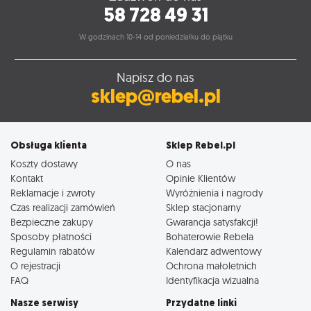
58 728 49 31
W godzinach 10-14 od poniedziałku do piątku
Napisz do nas
sklep@rebel.pl
Obsługa klienta
Sklep Rebel.pl
Koszty dostawy
O nas
Kontakt
Opinie Klientów
Reklamacje i zwroty
Wyróżnienia i nagrody
Czas realizacji zamówień
Sklep stacjonarny
Bezpieczne zakupy
Gwarancja satysfakcji!
Sposoby płatności
Bohaterowie Rebela
Regulamin rabatów
Kalendarz adwentowy
O rejestracji
Ochrona małoletnich
FAQ
Identyfikacja wizualna
Nasze serwisy
Przydatne linki