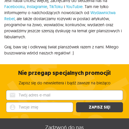
Jeśli nadal chcesz więcej, zachęcamy do śledzenia nas na
Facebooku
,
Instagramie
,
TikToku
i
YouTubie
. Tam nie tylko
informujemy o nadchodzących nowościach od
Wydawnictwa
Rebel
, ale także dostarczamy rozrywki w postaci artykułów,
programów na żywo, wywiadów, konkursów, wydarzeń oraz
prowadzimy jeszcze szerszą dyskusję na temat gier planszowych i
fabularnych.
Graj, baw się i odkrywaj świat planszówek razem z nami. Miłego
buszowania wśród naszych regałów! :)
Nie przegap specjalnych promocji!
Zapisz się do newslettera i bądź zawsze na bieżąco
Twój adres e-mail
Twoje imię
ZAPISZ SIĘ!
Zadzwoń do nas