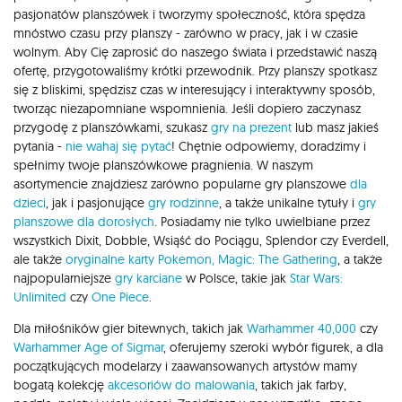
pasjonatów planszówek i tworzymy społeczność, która spędza
mnóstwo czasu przy planszy - zarówno w pracy, jak i w czasie
wolnym. Aby Cię zaprosić do naszego świata i przedstawić naszą
ofertę, przygotowaliśmy krótki przewodnik. Przy planszy spotkasz
się z bliskimi, spędzisz czas w interesujący i interaktywny sposób,
tworząc niezapomniane wspomnienia. Jeśli dopiero zaczynasz
przygodę z planszówkami, szukasz
gry na prezent
lub masz jakieś
pytania -
nie wahaj się pytać
! Chętnie odpowiemy, doradzimy i
spełnimy twoje planszówkowe pragnienia. W naszym
asortymencie znajdziesz zarówno popularne gry planszowe
dla
dzieci
, jak i pasjonujące
gry rodzinne
, a także unikalne tytuły i
gry
planszowe dla dorosłych
. Posiadamy nie tylko uwielbiane przez
wszystkich Dixit, Dobble, Wsiąść do Pociągu, Splendor czy Everdell,
ale także
oryginalne karty Pokemon,
Magic: The Gathering
, a także
najpopularniejsze
gry karciane
w Polsce, takie jak
Star Wars:
Unlimited
czy
One Piece
.
Dla miłośników gier bitewnych, takich jak
Warhammer 40,000
czy
Warhammer Age of Sigmar
, oferujemy szeroki wybór figurek, a dla
początkujących modelarzy i zaawansowanych artystów mamy
bogatą kolekcję
akcesoriów do malowania
, takich jak farby,