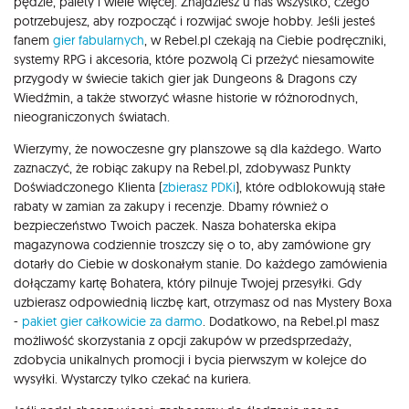
pędzle, palety i wiele więcej. Znajdziesz u nas wszystko, czego
potrzebujesz, aby rozpocząć i rozwijać swoje hobby. Jeśli jesteś
fanem
gier fabularnych
, w Rebel.pl czekają na Ciebie podręczniki,
systemy RPG i akcesoria, które pozwolą Ci przeżyć niesamowite
przygody w świecie takich gier jak Dungeons & Dragons czy
Wiedźmin, a także stworzyć własne historie w różnorodnych,
nieograniczonych światach.
Wierzymy, że nowoczesne gry planszowe są dla każdego. Warto
zaznaczyć, że robiąc zakupy na Rebel.pl, zdobywasz Punkty
Doświadczonego Klienta (
zbierasz PDKi
), które odblokowują stałe
rabaty w zamian za zakupy i recenzje. Dbamy również o
bezpieczeństwo Twoich paczek. Nasza bohaterska ekipa
magazynowa codziennie troszczy się o to, aby zamówione gry
dotarły do Ciebie w doskonałym stanie. Do każdego zamówienia
dołączamy kartę Bohatera, który pilnuje Twojej przesyłki. Gdy
uzbierasz odpowiednią liczbę kart, otrzymasz od nas Mystery Boxa
-
pakiet gier całkowicie za darmo
. Dodatkowo, na Rebel.pl masz
możliwość skorzystania z opcji zakupów w przedsprzedaży,
zdobycia unikalnych promocji i bycia pierwszym w kolejce do
wysyłki. Wystarczy tylko czekać na kuriera.