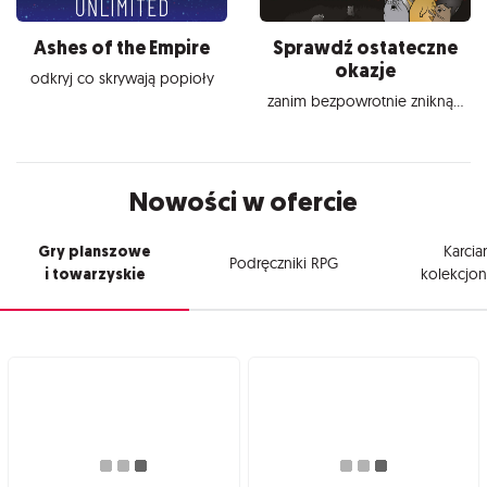
Ashes of the Empire
Sprawdź ostateczne
okazje
odkryj co skrywają popioły
zanim bezpowrotnie znikną...
Nowości w ofercie
Gry planszowe
Karcia
Podręczniki RPG
i towarzyskie
kolekcjon