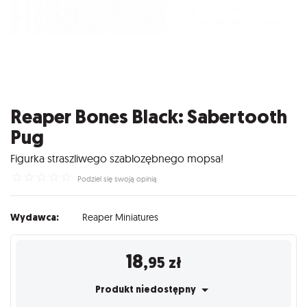
Reaper Bones Black: Sabertooth
Pug
Figurka straszliwego szablozębnego mopsa!
☆
☆
☆
☆
☆
Podziel się swoją opinią
Wydawca:
Reaper Miniatures
18
,95
zł
Produkt niedostępny