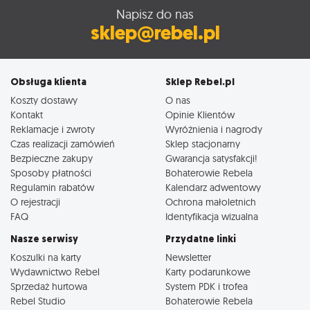
Napisz do nas
sklep@rebel.pl
Obsługa klienta
Sklep Rebel.pl
Koszty dostawy
O nas
Kontakt
Opinie Klientów
Reklamacje i zwroty
Wyróżnienia i nagrody
Czas realizacji zamówień
Sklep stacjonarny
Bezpieczne zakupy
Gwarancja satysfakcji!
Sposoby płatności
Bohaterowie Rebela
Regulamin rabatów
Kalendarz adwentowy
O rejestracji
Ochrona małoletnich
FAQ
Identyfikacja wizualna
Nasze serwisy
Przydatne linki
Koszulki na karty
Newsletter
Wydawnictwo Rebel
Karty podarunkowe
Sprzedaż hurtowa
System PDK i trofea
Rebel Studio
Bohaterowie Rebela