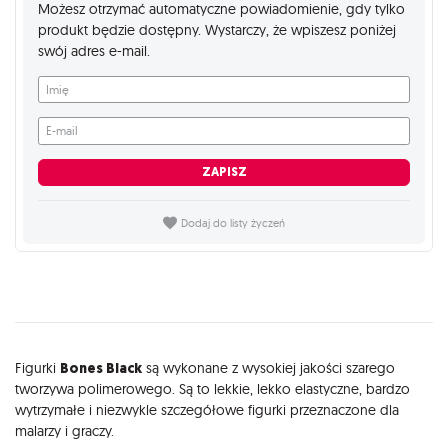
Możesz otrzymać automatyczne powiadomienie, gdy tylko
produkt będzie dostępny. Wystarczy, że wpiszesz poniżej
swój adres e-mail.
Imię
E-mail
ZAPISZ
Dodaj do listy życzeń
Opis
Figurki
Bones Black
są wykonane z wysokiej jakości szarego
tworzywa polimerowego. Są to lekkie, lekko elastyczne, bardzo
wytrzymałe i niezwykle szczegółowe figurki przeznaczone dla
malarzy i graczy.