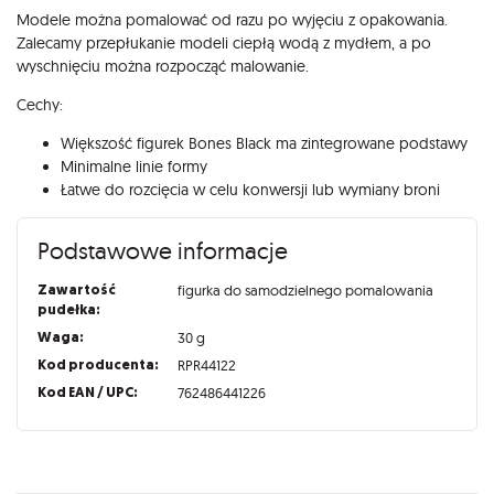
Modele można pomalować od razu po wyjęciu z opakowania.
Zalecamy przepłukanie modeli ciepłą wodą z mydłem, a po
wyschnięciu można rozpocząć malowanie.
Cechy:
Większość figurek Bones Black ma zintegrowane podstawy
Minimalne linie formy
Łatwe do rozcięcia w celu konwersji lub wymiany broni
Podstawowe informacje
Zawartość
figurka do samodzielnego pomalowania
pudełka:
Waga:
30 g
Kod producenta:
RPR44122
Kod EAN / UPC:
762486441226