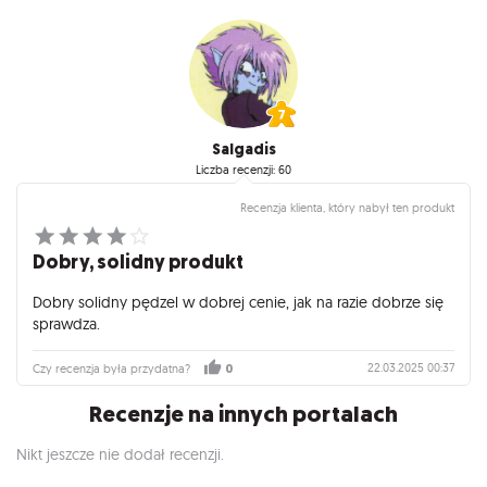
Salgadis
Liczba recenzji: 60
Recenzja klienta, który nabył ten produkt
Dobry, solidny produkt
Dobry solidny pędzel w dobrej cenie, jak na razie dobrze się
sprawdza.
22.03.2025 00:37
Czy recenzja była przydatna?
0
Recenzje na innych portalach
Nikt jeszcze nie dodał recenzji.