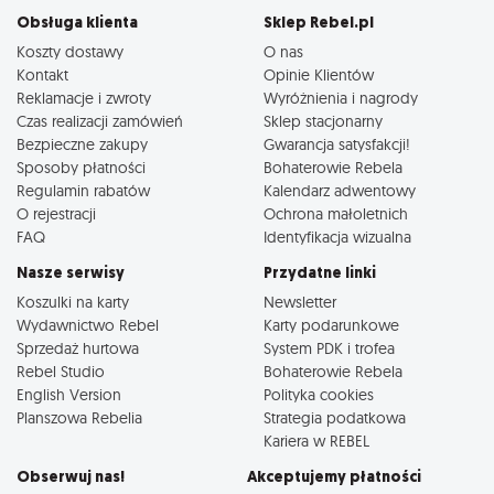
Obsługa klienta
Sklep Rebel.pl
Koszty dostawy
O nas
Kontakt
Opinie Klientów
Reklamacje i zwroty
Wyróżnienia i nagrody
Czas realizacji zamówień
Sklep stacjonarny
Bezpieczne zakupy
Gwarancja satysfakcji!
Sposoby płatności
Bohaterowie Rebela
Regulamin rabatów
Kalendarz adwentowy
O rejestracji
Ochrona małoletnich
FAQ
Identyfikacja wizualna
Nasze serwisy
Przydatne linki
Koszulki na karty
Newsletter
Wydawnictwo Rebel
Karty podarunkowe
Sprzedaż hurtowa
System PDK i trofea
Rebel Studio
Bohaterowie Rebela
English Version
Polityka cookies
Planszowa Rebelia
Strategia podatkowa
Kariera w REBEL
Obserwuj nas!
Akceptujemy płatności