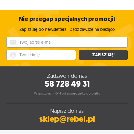
Nie przegap specjalnych promocji!
Zapisz się do newslettera i bądź zawsze na bieżąco
Twój adres e-mail
Twoje imię
ZAPISZ SIĘ!
Zadzwoń do nas
58 728 49 31
W godzinach 10-14 od poniedziałku do piątku
Napisz do nas
sklep@rebel.pl