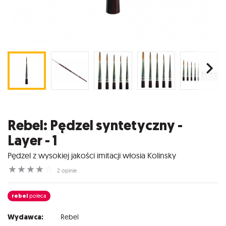
Rebel: Pędzel syntetyczny -
Layer - 1
Pędzel z wysokiej jakości imitacji włosia Kolinsky
☆
☆
☆
☆
☆
2 opinie
rebel
poleca
Wydawca:
Rebel