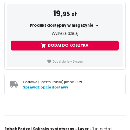
19
,95
zł
Produkt dostępny w magazynie
Wysyłka dzisiaj
DODAJ DO KOSZYKA
Dodaj do listy życzeń
Dostawa (
Poczta Polska
) już od
12 zł
.
Sprawdź opcje dostawy
Opis
Rebel: Pędzel Kolinsky syntetyczny - Layer - 1
to pędzel