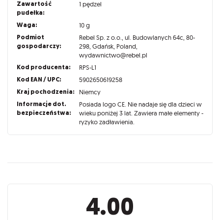
Zawartość
1 pędzel
pudełka:
Waga:
10 g
Podmiot
Rebel Sp. z o.o., ul. Budowlanych 64c, 80-
gospodarczy:
298, Gdańsk, Poland,
wydawnictwo@rebel.pl
Kod producenta:
RPS-L1
Kod EAN / UPC:
5902650619258
Kraj pochodzenia:
Niemcy
Informacje dot.
Posiada logo CE. Nie nadaje się dla dzieci w
bezpieczeństwa:
wieku poniżej 3 lat. Zawiera małe elementy -
ryzyko zadławienia.
Recenzje
4.00