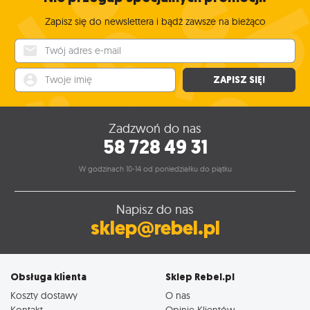
Zapisz się do newslettera i bądź zawsze na bieżąco
Twój adres e-mail
Twoje imię
ZAPISZ SIĘ!
Zadzwoń do nas
58 728 49 31
W godzinach 10-14 od poniedziałku do piątku
Napisz do nas
sklep@rebel.pl
Obsługa klienta
Sklep Rebel.pl
Koszty dostawy
O nas
Kontakt
Opinie Klientów