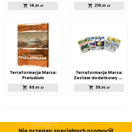
14
219
,95
zł
,95
zł
Terraformacja Marsa:
Terraformacja Marsa:
Preludium
Zestaw dodatkowy #5 (20 kart)
69
39
,95
zł
,95
zł
Nie przegap specjalnych promocji!