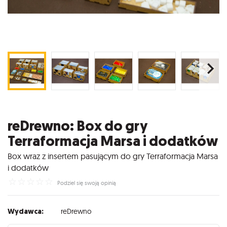
reDrewno: Box do gry
Terraformacja Marsa i dodatków
Box wraz z insertem pasującym do gry Terraformacja Marsa
i dodatków
☆
☆
☆
☆
☆
Podziel się swoją opinią
Wydawca:
reDrewno