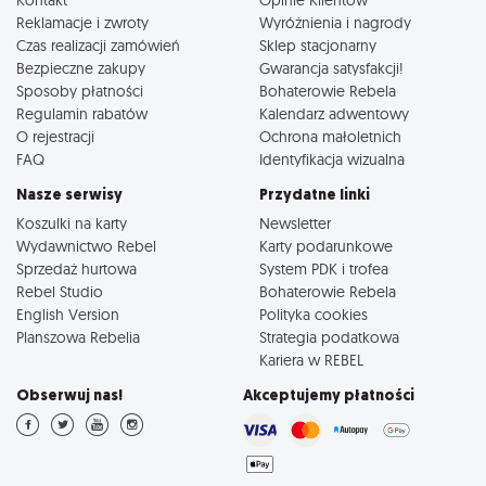
Reklamacje i zwroty
Wyróżnienia i nagrody
Czas realizacji zamówień
Sklep stacjonarny
Bezpieczne zakupy
Gwarancja satysfakcji!
Sposoby płatności
Bohaterowie Rebela
Regulamin rabatów
Kalendarz adwentowy
O rejestracji
Ochrona małoletnich
FAQ
Identyfikacja wizualna
Nasze serwisy
Przydatne linki
Koszulki na karty
Newsletter
Wydawnictwo Rebel
Karty podarunkowe
Sprzedaż hurtowa
System PDK i trofea
Rebel Studio
Bohaterowie Rebela
English Version
Polityka cookies
Planszowa Rebelia
Strategia podatkowa
Kariera w REBEL
Obserwuj nas!
Akceptujemy płatności