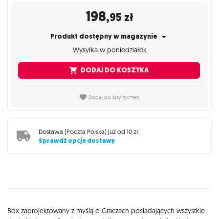
198
,95
zł
Produkt dostępny w magazynie
Wysyłka w poniedziałek
DODAJ DO KOSZYKA
Dodaj do listy życzeń
Dostawa (
Poczta Polska
) już od
10 zł
.
Sprawdź opcje dostawy
Opis
Box zaprojektowany z myślą o Graczach posiadających wszystkie