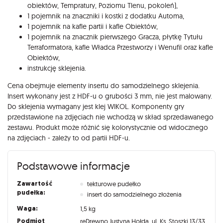
obiektów, Tempratury, Poziomu Tlenu, pokoleń),
1 pojemnik na znaczniki i kostki z dodatku Automa,
1 pojemnik na kafle partii i kafle Obiektów,
1 pojemnik na znacznik pierwszego Gracza, płytkę Tytułu
Terraformatora, kafle Władca Przestworzy i Wenufil oraz kafle
Obiektów,
instrukcję sklejenia.
Cena obejmuje elementy insertu do samodzielnego sklejenia.
Insert wykonany jest z HDF-u o grubości 3 mm, nie jest malowany.
Do sklejenia wymagany jest klej WIKOL. Komponenty gry
przedstawione na zdjęciach nie wchodzą w skład sprzedawanego
zestawu. Produkt może różnić się kolorystycznie od widocznego
na zdjęciach - zależy to od partii HDF-u.
Podstawowe informacje
Zawartość
tekturowe pudełko
pudełka:
insert do samodzielnego złożenia
Waga:
1,5 kg
Podmiot
reDrewno Justyna Hołda, ul. Ks. Stoszki 13/33,