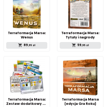
Terraformacja Marsa:
Terraformacja Marsa:
Wenus
Tytuły i nagrody
89
59
,95
zł
,95
zł
Terraformacja Marsa:
Terraformacja Marsa
Zestaw dodatkowy #1-3 (7 kart)
(edycja Gra Roku)