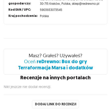
gospodarczy:
30-715 Kraków, Polska, sklep@redrewno.pl
Kod EAN / UPC:
5903933073545
Kraj pochodzenia:
Polska
Recenzje
Masz? Grałeś? Używałeś?
reDrewno: Box do gry
Oceń
Terraformacja Marsa i dodatków
Recenzje na innych portalach
Nikt jeszcze nie dodał recenzji.
DODAJ LINK DO RECENZJI