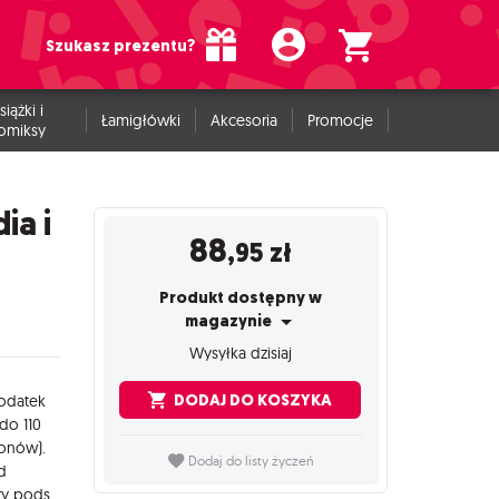
Szukasz prezentu?
siążki i
Łamigłówki
Akcesoria
Promocje
omiksy
ia i
88
,95
zł
Produkt dostępny w
magazynie
Wysyłka dzisiaj
DODAJ DO KOSZYKA
dodatek
do 110
ronów).
Dodaj do listy życzeń
od
dodatku - jeżeli go nie masz też możesz użyć insertu do samej gry podstawowej. Notesy na punkty są umieszczone w pojemniku - to zapewnia stałą funkcjonalność insertu, niezależnie od grubości notesów lub ich braku. Insert zawiera 3 pojemniki na żetony natury do rozłożenia na stole. Dodatkowe atuty: szybkie i sprawne przygotowanie rozgrywki i porządkowanie po rozgrywce, pojemniki posiadają grawery ułatwiające spakowanie i organizację elementów, pudełko domyka się bez uniesienia wieka, grę z naszym insertem można przechowywać w pionie i nic się nie wysypie, insert pozwala wygodnie przechowywać karty w koszulkach, układ pojemników w pudle jest intuicyjny. Zestaw zawiera: 1 pojemnik na płytki siedlisk, 1 pojemnik na notesy, 1 pojemnik na karty punktacji zwierząt, 1 pojemnik segregujący karty punktacji pomników przyrody, 1 pojemnik na startowe płytki siedlisk, 1 pojemnik na żetony zwierząt oraz worek, 3 pojemnik na żetony natury, 5 pojemników na znaczniki pomników przyrody, instrukcję sklejenia. Cena obejmuje elementy insertu do samodzielnego sklejenia. Insert wykonany jest z HDF-u o grubości 3 mm, nie jest malowany. Komponenty gry przedstawione na zdjęciach nie wchodzą w skład sprzedawanego zestawu. Produkt może różnić się kolorystycznie od widocznego na zdjęciach. Produkt nie jest licencjonowany.