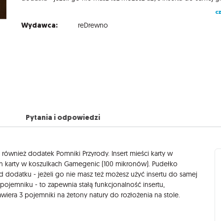
cz
Wydawca:
reDrewno
Pytania i odpowiedzi
ci również dodatek Pomniki Przyrody. Insert mieści karty w
ch karty w koszulkach Gamegenic (100 mikronów). Pudełko
 od dodatku - jeżeli go nie masz też możesz użyć insertu do samej
jemniku - to zapewnia stałą funkcjonalność insertu,
awiera 3 pojemniki na żetony natury do rozłożenia na stole.