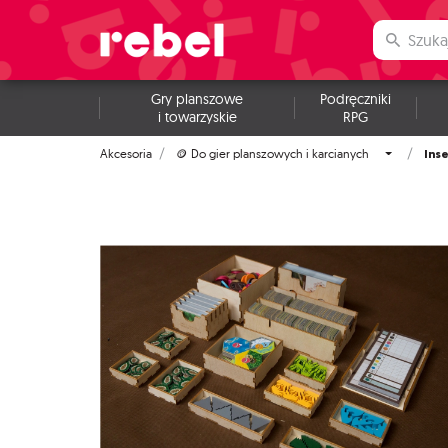
Gry planszowe
Podręczniki
i towarzyskie
RPG
Inse
Akcesoria
🪙 Do gier planszowych i karcianych