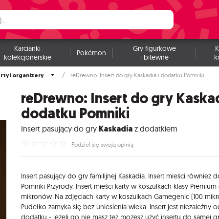
Karcianki
Gry figurkowe
K
Pokémon
kolekcjonerskie
i bitewne
k
rty i organizery
reDrewno: Insert do gry Kaskadia i dodatku Pomniki
reDrewno: Insert do gry Kaskad
dodatku Pomniki
Insert pasujący do gry
Kaskadia
z dodatkiem
☆
☆
☆
☆
☆
Podziel się swoją opinią
Insert pasujący do gry familijnej Kaskadia. Insert mieści również 
Pomniki Przyrody. Insert mieści karty w koszulkach klasy Premium 
mikronów. Na zdjęciach karty w koszulkach Gamegenic (100 mik
Pudełko zamyka się bez uniesienia wieka. Insert jest niezależny 