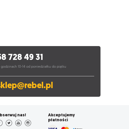
58 728 49 31
 godzinach 10-14 od poniedziałku do piątku
sklep@rebel.pl
bserwuj nas!
Akceptujemy
płatności