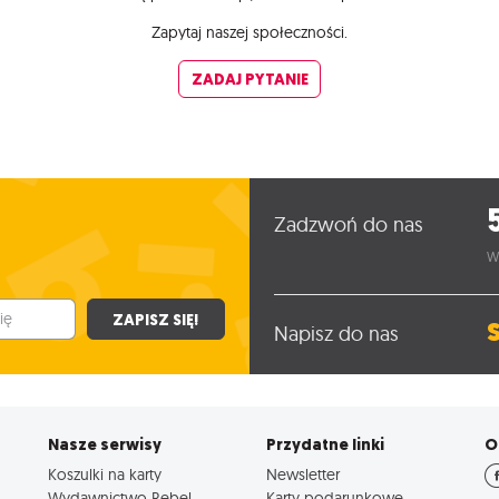
Zapytaj naszej społeczności.
ZADAJ PYTANIE
Zadzwoń do nas
W
ZAPISZ SIĘ!
Napisz do nas
Nasze serwisy
Przydatne linki
O
Koszulki na karty
Newsletter
Wydawnictwo Rebel
Karty podarunkowe