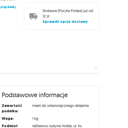
ytaj dalej
Dostawa (
Poczta Polska
) już od
12 zł
.
Sprawdź opcje dostawy
Podstawowe informacje
Zawartość
insert do własnoręcznego sklejenia
pudełka:
Waga:
1 kg
Podmiot
reDrewno Justyna Hołda, ul. Ks.