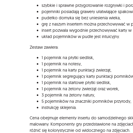
szybkie i sprawne przygotowanie rozgrywki i po
pojemniki posiadają grawery ułatwiające spakow
pudełko domyka się bez uniesienia wieka,
grę z naszym insertem można przechowywać w pio
insert pozwala wygodnie przechowywać karty w 
układ pojemników w pudle jest intuicyjny.
Zestaw zawiera:
1 pojemnik na płytki siedlisk,
1 pojemnik na notesy,
1 pojemnik na karty punktacji zwierząt,
1 pojemnik segregujący karty punktacji pomnikó
1 pojemnik na startowe płytki siedlisk,
1 pojemnik na żetony zwierząt oraz worek,
3 pojemnik na żetony natury,
5 pojemników na znaczniki pomników przyrody,
instrukcję sklejenia.
Cena obejmuje elementy insertu do samodzielnego sklej
malowany. Komponenty gry przedstawione na zdjęciac
różnić się kolorystycznie od widocznego na zdjęciach.