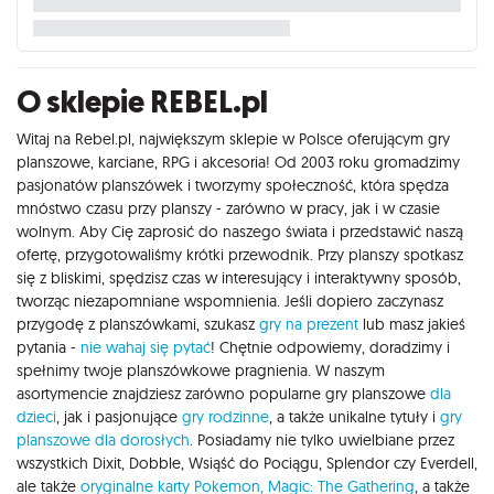
O sklepie REBEL.pl
Witaj na Rebel.pl, największym sklepie w Polsce oferującym gry
planszowe, karciane, RPG i akcesoria! Od 2003 roku gromadzimy
pasjonatów planszówek i tworzymy społeczność, która spędza
mnóstwo czasu przy planszy - zarówno w pracy, jak i w czasie
wolnym. Aby Cię zaprosić do naszego świata i przedstawić naszą
ofertę, przygotowaliśmy krótki przewodnik. Przy planszy spotkasz
się z bliskimi, spędzisz czas w interesujący i interaktywny sposób,
tworząc niezapomniane wspomnienia. Jeśli dopiero zaczynasz
przygodę z planszówkami, szukasz
gry na prezent
lub masz jakieś
pytania -
nie wahaj się pytać
! Chętnie odpowiemy, doradzimy i
spełnimy twoje planszówkowe pragnienia. W naszym
asortymencie znajdziesz zarówno popularne gry planszowe
dla
dzieci
, jak i pasjonujące
gry rodzinne
, a także unikalne tytuły i
gry
planszowe dla dorosłych
. Posiadamy nie tylko uwielbiane przez
wszystkich Dixit, Dobble, Wsiąść do Pociągu, Splendor czy Everdell,
ale także
oryginalne karty Pokemon,
Magic: The Gathering
, a także