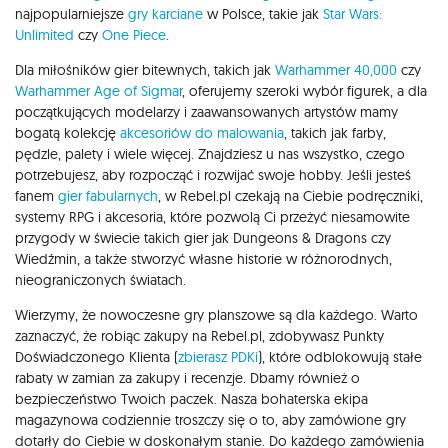
najpopularniejsze
gry karciane
w Polsce, takie jak
Star Wars:
Unlimited
czy
One Piece
.
Dla miłośników gier bitewnych, takich jak
Warhammer 40,000
czy
Warhammer Age of Sigmar
, oferujemy szeroki wybór figurek, a dla
początkujących modelarzy i zaawansowanych artystów mamy
bogatą kolekcję
akcesoriów do malowania
, takich jak farby,
pędzle, palety i wiele więcej. Znajdziesz u nas wszystko, czego
potrzebujesz, aby rozpocząć i rozwijać swoje hobby. Jeśli jesteś
fanem
gier fabularnych
, w Rebel.pl czekają na Ciebie podręczniki,
systemy RPG i akcesoria, które pozwolą Ci przeżyć niesamowite
przygody w świecie takich gier jak Dungeons & Dragons czy
Wiedźmin, a także stworzyć własne historie w różnorodnych,
nieograniczonych światach.
Wierzymy, że nowoczesne gry planszowe są dla każdego. Warto
zaznaczyć, że robiąc zakupy na Rebel.pl, zdobywasz Punkty
Doświadczonego Klienta (
zbierasz PDKi
), które odblokowują stałe
rabaty w zamian za zakupy i recenzje. Dbamy również o
bezpieczeństwo Twoich paczek. Nasza bohaterska ekipa
magazynowa codziennie troszczy się o to, aby zamówione gry
dotarły do Ciebie w doskonałym stanie. Do każdego zamówienia