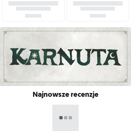
Najnowsze recenzje