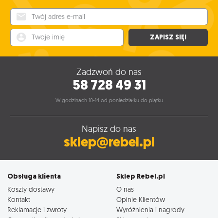
Twój adres e-mail
Twoje imię
ZAPISZ SIĘ!
Zadzwoń do nas
58 728 49 31
W godzinach 10-14 od poniedziałku do piątku
Napisz do nas
sklep@rebel.pl
Obsługa klienta
Sklep Rebel.pl
Koszty dostawy
O nas
Kontakt
Opinie Klientów
Reklamacje i zwroty
Wyróżnienia i nagrody