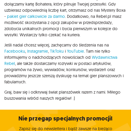
dołączamy kartę Bohatera, który pilnuje Twojej przesyłki. Gdy
uzbierasz odpowiednią liczbę kart, otrzymasz od nas Mystery Boxa
-
pakiet gier całkowicie za darmo
. Dodatkowo, na Rebel.pl masz
możliwość skorzystania z opcji zakupów w przedsprzedaży,
zdobycia unikalnych promocji i bycia pierwszym w kolejce do
wysyłki. Wystarczy tylko czekać na kuriera.
Jeśli nadal chcesz więcej, zachęcamy do śledzenia nas na
Facebooku
,
Instagramie
,
TikToku
i
YouTubie
. Tam nie tylko
informujemy o nadchodzących nowościach od
Wydawnictwa
Rebel
, ale także dostarczamy rozrywki w postaci artykułów,
programów na żywo, wywiadów, konkursów, wydarzeń oraz
prowadzimy jeszcze szerszą dyskusję na temat gier planszowych i
fabularnych.
Graj, baw się i odkrywaj świat planszówek razem z nami. Miłego
buszowania wśród naszych regałów! :)
Nie przegap specjalnych promocji!
Zapisz się do newslettera i bądź zawsze na bieżąco