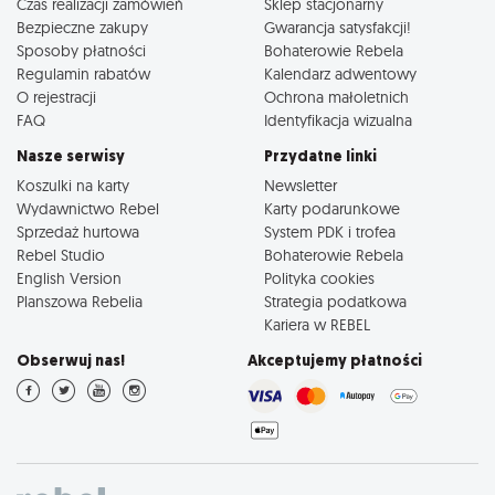
Czas realizacji zamówień
Sklep stacjonarny
Bezpieczne zakupy
Gwarancja satysfakcji!
Sposoby płatności
Bohaterowie Rebela
Regulamin rabatów
Kalendarz adwentowy
O rejestracji
Ochrona małoletnich
FAQ
Identyfikacja wizualna
Nasze serwisy
Przydatne linki
Koszulki na karty
Newsletter
Wydawnictwo Rebel
Karty podarunkowe
Sprzedaż hurtowa
System PDK i trofea
Rebel Studio
Bohaterowie Rebela
English Version
Polityka cookies
Planszowa Rebelia
Strategia podatkowa
Kariera w REBEL
Obserwuj nas!
Akceptujemy płatności