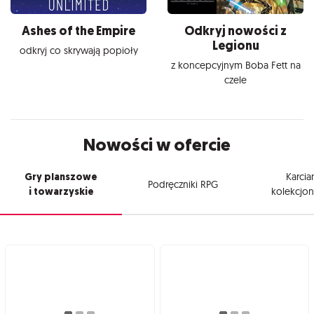
Ashes of the Empire
Odkryj nowości z
Legionu
odkryj co skrywają popioły
z koncepcyjnym Boba Fett na
czele
Nowości w ofercie
Gry planszowe
Karcia
Podręczniki RPG
i towarzyskie
kolekcjon