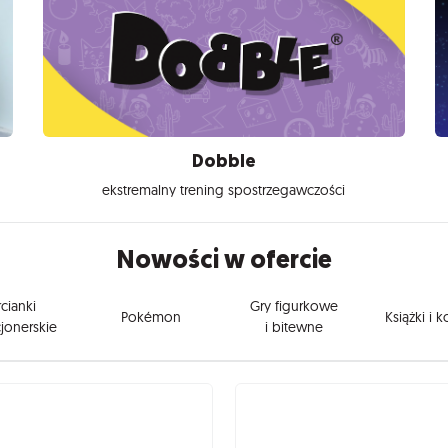
Dobble
ekstremalny trening spostrzegawczości
Nowości w ofercie
cianki
Gry figurkowe
Pokémon
Książki i 
jonerskie
i bitewne