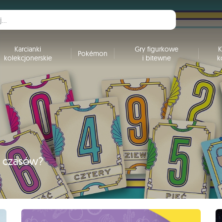
Karcianki
Gry figurkowe
K
Pokémon
kolekcjonerskie
i bitewne
k
h czasów?