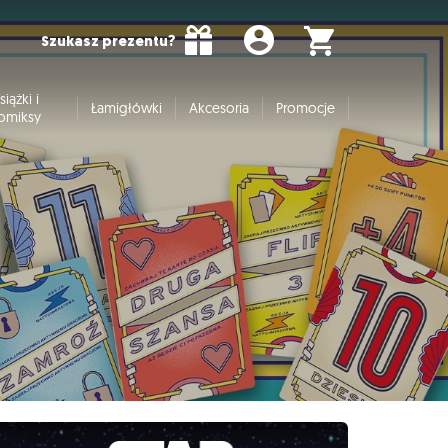
Szukasz prezentu?
siążki i
Łamigłówki
Akcesoria
Promocje
omiksy