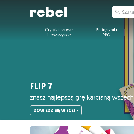
Gry planszowe
Podręczniki
i towarzyskie
RPG
FLIP 7
znasz najlepszą grę karcianą wszec
DOWIEDZ SIĘ WIĘCEJ