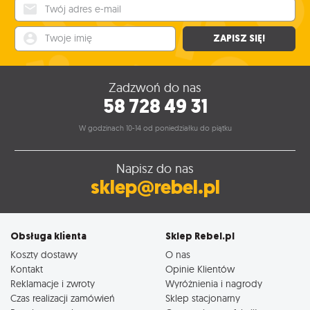
Twój adres e-mail
Twoje imię
ZAPISZ SIĘ!
Zadzwoń do nas
58 728 49 31
W godzinach 10-14 od poniedziałku do piątku
Napisz do nas
sklep@rebel.pl
Obsługa klienta
Sklep Rebel.pl
Koszty dostawy
O nas
Kontakt
Opinie Klientów
Reklamacje i zwroty
Wyróżnienia i nagrody
Czas realizacji zamówień
Sklep stacjonarny