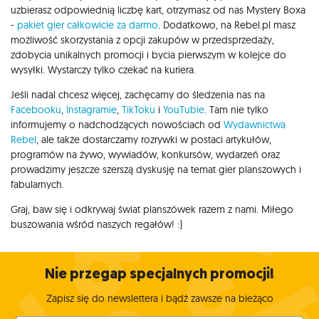
uzbierasz odpowiednią liczbę kart, otrzymasz od nas Mystery Boxa
-
pakiet gier całkowicie za darmo
. Dodatkowo, na Rebel.pl masz
możliwość skorzystania z opcji zakupów w przedsprzedaży,
zdobycia unikalnych promocji i bycia pierwszym w kolejce do
wysyłki. Wystarczy tylko czekać na kuriera.
Jeśli nadal chcesz więcej, zachęcamy do śledzenia nas na
Facebooku
,
Instagramie
,
TikToku
i
YouTubie
. Tam nie tylko
informujemy o nadchodzących nowościach od
Wydawnictwa
Rebel
, ale także dostarczamy rozrywki w postaci artykułów,
programów na żywo, wywiadów, konkursów, wydarzeń oraz
prowadzimy jeszcze szerszą dyskusję na temat gier planszowych i
fabularnych.
Graj, baw się i odkrywaj świat planszówek razem z nami. Miłego
buszowania wśród naszych regałów! :)
Nie przegap specjalnych promocji!
Zapisz się do newslettera i bądź zawsze na bieżąco