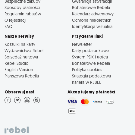
Bezpieczne zakupy
Gwarancja satysfakcji!
Sposoby płatności
Bohaterowie Rebela
Regulamin rabatów
Kalendarz adwentowy
O rejestracji
Ochrona małoletnich
FAQ
Identyfikacja wizualna
Nasze serwisy
Przydatne linki
Koszulki na karty
Newsletter
Wydawnictwo Rebel
Karty podarunkowe
Sprzedaż hurtowa
System PDK i trofea
Rebel Studio
Bohaterowie Rebela
English Version
Polityka cookies
Planszowa Rebelia
Strategia podatkowa
Kariera w REBEL
Obserwuj nas!
Akceptujemy płatności