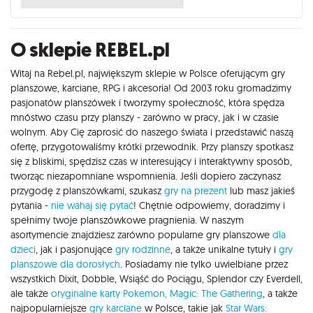
O sklepie REBEL.pl
Witaj na Rebel.pl, największym sklepie w Polsce oferującym gry
planszowe, karciane, RPG i akcesoria! Od 2003 roku gromadzimy
pasjonatów planszówek i tworzymy społeczność, która spędza
mnóstwo czasu przy planszy - zarówno w pracy, jak i w czasie
wolnym. Aby Cię zaprosić do naszego świata i przedstawić naszą
ofertę, przygotowaliśmy krótki przewodnik. Przy planszy spotkasz
się z bliskimi, spędzisz czas w interesujący i interaktywny sposób,
tworząc niezapomniane wspomnienia. Jeśli dopiero zaczynasz
przygodę z planszówkami, szukasz
gry na prezent
lub masz jakieś
pytania -
nie wahaj się pytać
! Chętnie odpowiemy, doradzimy i
spełnimy twoje planszówkowe pragnienia. W naszym
asortymencie znajdziesz zarówno popularne gry planszowe
dla
dzieci
, jak i pasjonujące
gry rodzinne
, a także unikalne tytuły i
gry
planszowe dla dorosłych
. Posiadamy nie tylko uwielbiane przez
wszystkich Dixit, Dobble, Wsiąść do Pociągu, Splendor czy Everdell,
ale także
oryginalne karty Pokemon,
Magic: The Gathering
, a także
najpopularniejsze
gry karciane
w Polsce, takie jak
Star Wars: