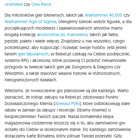
Unlimited
czy
One Piece
.
Dla miłośników gier bitewnych, takich jak
Warhammer 40,000
czy
Warhammer Age of Sigmar
, oferujemy szeroki wybór figurek, a dla
początkujących modelarzy i zaawansowanych artystów mamy
bogatą kolekcję
akcesoriów do malowania
, takich jak farby,
pędzle, palety i wiele więcej. Znajdziesz u nas wszystko, czego
potrzebujesz, aby rozpocząć i rozwijać swoje hobby. Jeśli jesteś
fanem
gier fabularnych
, w Rebel.pl czekają na Ciebie podręczniki,
systemy RPG i akcesoria, które pozwolą Ci przeżyć niesamowite
przygody w świecie takich gier jak Dungeons & Dragons czy
Wiedźmin, a także stworzyć własne historie w różnorodnych,
nieograniczonych światach.
Wierzymy, że nowoczesne gry planszowe są dla każdego. Warto
zaznaczyć, że robiąc zakupy na Rebel.pl, zdobywasz Punkty
Doświadczonego Klienta (
zbierasz PDKi
), które odblokowują stałe
rabaty w zamian za zakupy i recenzje. Dbamy również o
bezpieczeństwo Twoich paczek. Nasza bohaterska ekipa
magazynowa codziennie troszczy się o to, aby zamówione gry
dotarły do Ciebie w doskonałym stanie. Do każdego zamówienia
dołączamy kartę Bohatera, który pilnuje Twojej przesyłki. Gdy