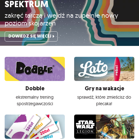
SPEKTRUM
zakręć tarczą i wejdź na zupełnie nowy
poziom skojarzeń
DOWIEDZ SIĘ WIĘCEJ
Dobble
Gry na wakacje
ekstremalny trening
sprawdź, które zmieścisz do
spostrzegawczości
plecaka!