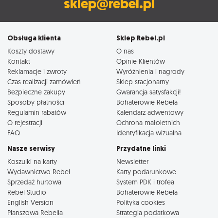
sklep@rebel.pl
Obsługa klienta
Sklep Rebel.pl
Koszty dostawy
O nas
Kontakt
Opinie Klientów
Reklamacje i zwroty
Wyróżnienia i nagrody
Czas realizacji zamówień
Sklep stacjonarny
Bezpieczne zakupy
Gwarancja satysfakcji!
Sposoby płatności
Bohaterowie Rebela
Regulamin rabatów
Kalendarz adwentowy
O rejestracji
Ochrona małoletnich
FAQ
Identyfikacja wizualna
Nasze serwisy
Przydatne linki
Koszulki na karty
Newsletter
Wydawnictwo Rebel
Karty podarunkowe
Sprzedaż hurtowa
System PDK i trofea
Rebel Studio
Bohaterowie Rebela
English Version
Polityka cookies
Planszowa Rebelia
Strategia podatkowa