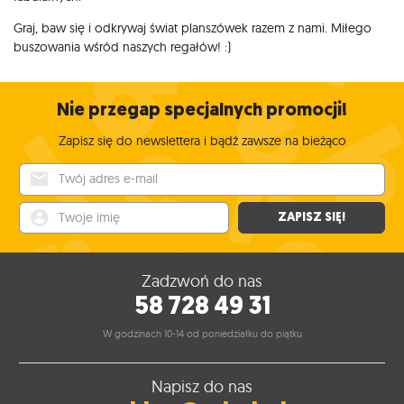
Graj, baw się i odkrywaj świat planszówek razem z nami. Miłego
buszowania wśród naszych regałów! :)
Nie przegap specjalnych promocji!
Zapisz się do newslettera i bądź zawsze na bieżąco
Twój adres e-mail
Twoje imię
ZAPISZ SIĘ!
Zadzwoń do nas
58 728 49 31
W godzinach 10-14 od poniedziałku do piątku
Napisz do nas