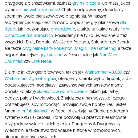
przygodę z planszówkami, szukasz
gry na prezent
lub masz jakieś
pytania -
nie wahaj się pytać
! Chętnie odpowiemy, doradzimy i
spełnimy twoje planszówkowe pragnienia. W naszym
asortymencie znajdziesz zarówno popularne gry planszowe
dla
dzieci
, jak i pasjonujące
gry rodzinne
, a także unikalne tytuły i
gry
planszowe dla dorosłych
. Posiadamy nie tylko uwielbiane przez
wszystkich Dixit, Dobble, Wsiąść do Pociągu, Splendor czy Everdell,
ale także
oryginalne karty Pokemon,
Magic: The Gathering
, a także
najpopularniejsze
gry karciane
w Polsce, takie jak
Star Wars:
Unlimited
czy
One Piece
.
Dla miłośników gier bitewnych, takich jak
Warhammer 40,000
czy
Warhammer Age of Sigmar
, oferujemy szeroki wybór figurek, a dla
początkujących modelarzy i zaawansowanych artystów mamy
bogatą kolekcję
akcesoriów do malowania
, takich jak farby,
pędzle, palety i wiele więcej. Znajdziesz u nas wszystko, czego
potrzebujesz, aby rozpocząć i rozwijać swoje hobby. Jeśli jesteś
fanem
gier fabularnych
, w Rebel.pl czekają na Ciebie podręczniki,
systemy RPG i akcesoria, które pozwolą Ci przeżyć niesamowite
przygody w świecie takich gier jak Dungeons & Dragons czy
Wiedźmin, a także stworzyć własne historie w różnorodnych,
nieograniczonych światach.