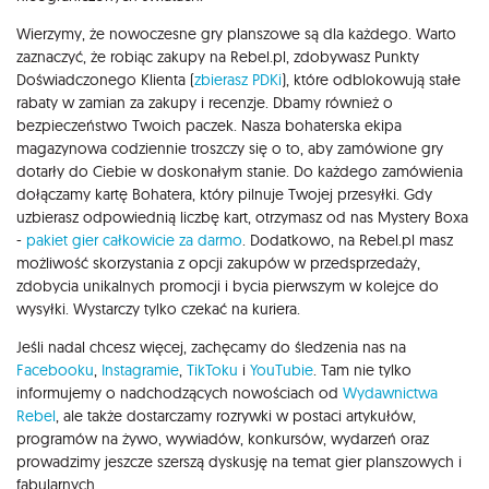
Wierzymy, że nowoczesne gry planszowe są dla każdego. Warto
zaznaczyć, że robiąc zakupy na Rebel.pl, zdobywasz Punkty
Doświadczonego Klienta (
zbierasz PDKi
), które odblokowują stałe
rabaty w zamian za zakupy i recenzje. Dbamy również o
bezpieczeństwo Twoich paczek. Nasza bohaterska ekipa
magazynowa codziennie troszczy się o to, aby zamówione gry
dotarły do Ciebie w doskonałym stanie. Do każdego zamówienia
dołączamy kartę Bohatera, który pilnuje Twojej przesyłki. Gdy
uzbierasz odpowiednią liczbę kart, otrzymasz od nas Mystery Boxa
-
pakiet gier całkowicie za darmo
. Dodatkowo, na Rebel.pl masz
możliwość skorzystania z opcji zakupów w przedsprzedaży,
zdobycia unikalnych promocji i bycia pierwszym w kolejce do
wysyłki. Wystarczy tylko czekać na kuriera.
Jeśli nadal chcesz więcej, zachęcamy do śledzenia nas na
Facebooku
,
Instagramie
,
TikToku
i
YouTubie
. Tam nie tylko
informujemy o nadchodzących nowościach od
Wydawnictwa
Rebel
, ale także dostarczamy rozrywki w postaci artykułów,
programów na żywo, wywiadów, konkursów, wydarzeń oraz
prowadzimy jeszcze szerszą dyskusję na temat gier planszowych i
fabularnych.