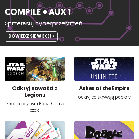
COMPILE + AUX 1
>przetasuj cyberprzestrzeń
DOWIEDZ SIĘ WIĘCEJ
Odkryj nowości z
Ashes of the Empire
Legionu
odkryj co skrywają popioły
z koncepcyjnym Boba Fett na
czele