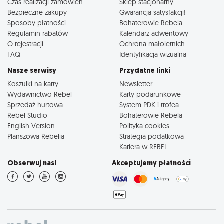
Czas realizacji zamówień
Sklep stacjonarny
Bezpieczne zakupy
Gwarancja satysfakcji!
Sposoby płatności
Bohaterowie Rebela
Regulamin rabatów
Kalendarz adwentowy
O rejestracji
Ochrona małoletnich
FAQ
Identyfikacja wizualna
Nasze serwisy
Przydatne linki
Koszulki na karty
Newsletter
Wydawnictwo Rebel
Karty podarunkowe
Sprzedaż hurtowa
System PDK i trofea
Rebel Studio
Bohaterowie Rebela
English Version
Polityka cookies
Planszowa Rebelia
Strategia podatkowa
Kariera w REBEL
Obserwuj nas!
Akceptujemy płatności