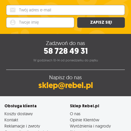
Twój adres e-mail
Twoje imię
ZAPISZ SIĘ!
Zadzwoń do nas
58 728 49 31
W godzinach 10-14 od poniedziałku do piątku
Napisz do nas
sklep@rebel.pl
Obsługa klienta
Sklep Rebel.pl
Koszty dostawy
O nas
Kontakt
Opinie Klientów
Reklamacje i zwroty
Wyróżnienia i nagrody