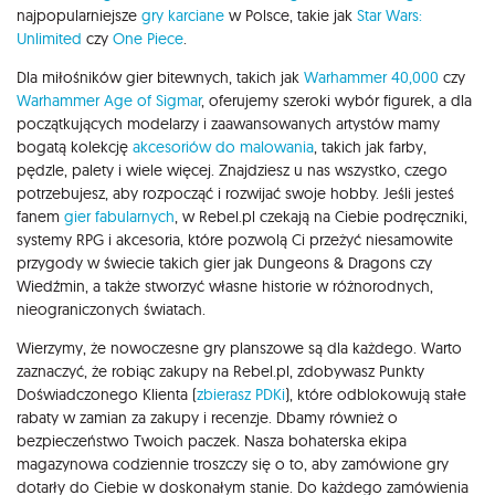
najpopularniejsze
gry karciane
w Polsce, takie jak
Star Wars:
Unlimited
czy
One Piece
.
Dla miłośników gier bitewnych, takich jak
Warhammer 40,000
czy
Warhammer Age of Sigmar
, oferujemy szeroki wybór figurek, a dla
początkujących modelarzy i zaawansowanych artystów mamy
bogatą kolekcję
akcesoriów do malowania
, takich jak farby,
pędzle, palety i wiele więcej. Znajdziesz u nas wszystko, czego
potrzebujesz, aby rozpocząć i rozwijać swoje hobby. Jeśli jesteś
fanem
gier fabularnych
, w Rebel.pl czekają na Ciebie podręczniki,
systemy RPG i akcesoria, które pozwolą Ci przeżyć niesamowite
przygody w świecie takich gier jak Dungeons & Dragons czy
Wiedźmin, a także stworzyć własne historie w różnorodnych,
nieograniczonych światach.
Wierzymy, że nowoczesne gry planszowe są dla każdego. Warto
zaznaczyć, że robiąc zakupy na Rebel.pl, zdobywasz Punkty
Doświadczonego Klienta (
zbierasz PDKi
), które odblokowują stałe
rabaty w zamian za zakupy i recenzje. Dbamy również o
bezpieczeństwo Twoich paczek. Nasza bohaterska ekipa
magazynowa codziennie troszczy się o to, aby zamówione gry
dotarły do Ciebie w doskonałym stanie. Do każdego zamówienia