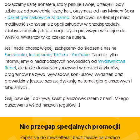
dołączamy kartę Bohatera, który pilnuje Twojej przesyłki. Gdy
uzbierasz odpowiednią liczbę kart, otrzymasz od nas Mystery Boxa
-
pakiet gier całkowicie za darmo
. Dodatkowo, na Rebel.pl masz
możliwość skorzystania z opcji zakupów w przedsprzedaży,
zdobycia unikalnych promocji i bycia pierwszym w kolejce do
wysyłki. Wystarczy tylko czekać na kuriera.
Jeśli nadal chcesz więcej, zachęcamy do śledzenia nas na
Facebooku
,
Instagramie
,
TikToku
i
YouTubie
. Tam nie tylko
informujemy o nadchodzących nowościach od
Wydawnictwa
Rebel
, ale także dostarczamy rozrywki w postaci artykułów,
programów na żywo, wywiadów, konkursów, wydarzeń oraz
prowadzimy jeszcze szerszą dyskusję na temat gier planszowych i
fabularnych.
Graj, baw się i odkrywaj świat planszówek razem z nami. Miłego
buszowania wśród naszych regałów! :)
Nie przegap specjalnych promocji!
Zapisz się do newslettera i bądź zawsze na bieżąco