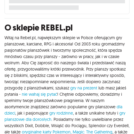
O sklepie REBEL.pl
Witaj na Rebel.pl, największym sklepie w Polsce oferującym gry
planszowe, karciane, RPG i akcesoria! Od 2003 roku gromadzimy
pasjonatów planszówek i tworzymy społeczność, która spędza
mnóstwo czasu przy planszy - zarówno w pracy, jak i w czasie
wolnym. Aby Cię zaprosić do naszego świata i przedstawić naszą
ofertę, przygotowaliśmy krótki przewodnik. Przy planszy spotkasz
się z bliskimi, spędzisz czas w interesujący i interaktywny sposób,
tworząc niezapomniane wspomnienia. Jeśli dopiero zaczynasz
przygodę z planszówkami, szukasz
gry na prezent
lub masz jakieś
pytania -
nie wahaj się pytać
! Chętnie odpowiemy, doradzimy i
spełnimy twoje planszówkowe pragnienia. W naszym
asortymencie znajdziesz zarówno popularne gry planszowe
dla
dzieci
, jak i pasjonujące
gry rodzinne
, a także unikalne tytuły i
gry
planszowe dla dorosłych
. Posiadamy nie tylko uwielbiane przez
wszystkich Dixit, Dobble, Wsiąść do Pociągu, Splendor czy Everdell,
ale także
oryginalne karty Pokemon,
Magic: The Gathering
, a także