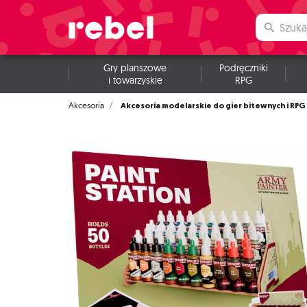
Gry planszowe
Podręczniki
i towarzyskie
RPG
Akcesoria modelarskie do gier bitewnych i RPG
Akcesoria