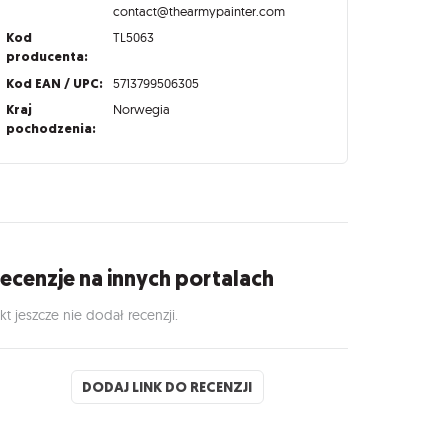
contact@thearmypainter.com
Kod
TL5063
producenta:
Kod EAN / UPC:
5713799506305
Kraj
Norwegia
pochodzenia:
ecenzje na innych portalach
kt jeszcze nie dodał recenzji.
DODAJ LINK DO RECENZJI