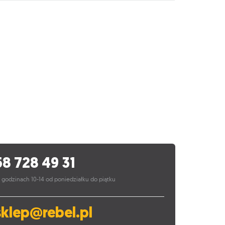
58 728 49 31
 godzinach 10-14 od poniedziałku do piątku
sklep@rebel.pl