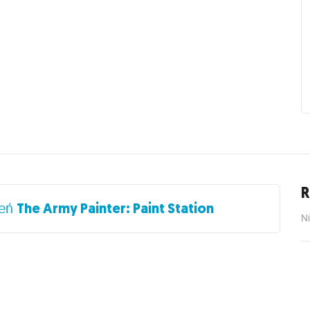
R
eń
The Army Painter: Paint Station
Ni