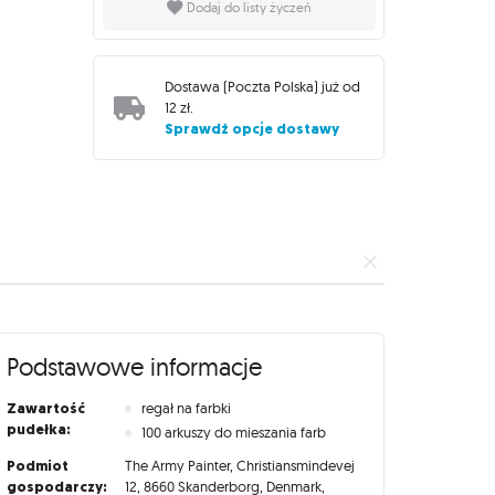
Dodaj do listy życzeń
Dostawa (
Poczta Polska
) już od
12 zł
.
Sprawdź opcje dostawy
Podstawowe informacje
Zawartość
regał na farbki
pudełka:
100 arkuszy do mieszania farb
Podmiot
The Army Painter, Christiansmindevej
gospodarczy:
12, 8660 Skanderborg, Denmark,