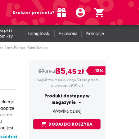
Szukasz prezentu?
siążki i
Łamigłówki
Akcesoria
Promocje
omiksy
he Army Painter: Paint Station
85
,45
zł
-13%
97
,95
zł
(najniższa cena w ciągu 30 dni przed
promocją: 89,95 zł)
Produkt dostępny w
itelnego
magazynie
i dobrze
Wysyłka dzisiaj
cić do
iu
DODAJ DO KOSZYKA
malarskiemu. Ze względu na swój rozmiar i konstrukcję, Paint Station jest niezwykle łatwa w przechowywaniu oraz jest bardzo skutecznym sposobem radzenia sobie z dowolnym projektem malarskim w ograniczonej przestrzeni. Wykonana jest z wysokiej jakości płyty MDF i łatwa w montażu, ten regał w mgnieniu oka wyeksponuje kolekcję farb! Zorganizuj się i... ZYSKAJ WIĘCEJ CZASU NA GRANIE!
ytaj dalej