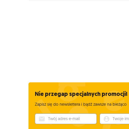
Nie przegap specjalnych promocji!
Zapisz się do newslettera i bądź zawsze na bieżąco
Twój adres e-mail
Twoje imię