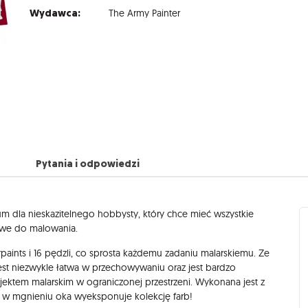
Wydawca:
The Army Painter
Pytania i odpowiedzi
um dla nieskazitelnego hobbysty, który chce mieć wszystkie
owe do malowania.
ints i 16 pędzli, co sprosta każdemu zadaniu malarskiemu. Ze
est niezwykle łatwa w przechowywaniu oraz jest bardzo
ktem malarskim w ograniczonej przestrzeni. Wykonana jest z
ał w mgnieniu oka wyeksponuje kolekcję farb!