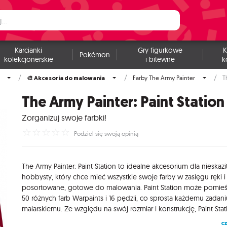
Karcianki
Gry figurkowe
K
Pokémon
kolekcjonerskie
i bitewne
k
🎨 Akcesoria do malowania
Farby The Army Painter
T
The Army Painter: Paint Station
Zorganizuj swoje farbki!
☆
☆
☆
☆
☆
Podziel się swoją opinią
The Army Painter: Paint Station to idealne akcesorium dla nieskaz
hobbysty, który chce mieć wszystkie swoje farby w zasięgu ręki 
posortowane, gotowe do malowania. Paint Station może pomieś
50 różnych farb Warpaints i 16 pędzli, co sprosta każdemu zadan
cz