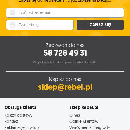
Zapisz się do newslettera i bądź zawsze na bieżąco
Twój adres e-mail
Twoje imię
ZAPISZ SIĘ!
Zadzwoń do nas
58 728 49 31
W godzinach 10-14 od poniedziałku do piątku
Napisz do nas
sklep@rebel.pl
Obsługa klienta
Sklep Rebel.pl
Koszty dostawy
O nas
Kontakt
Opinie Klientów
Reklamacje i zwroty
Wyróżnienia i nagrody