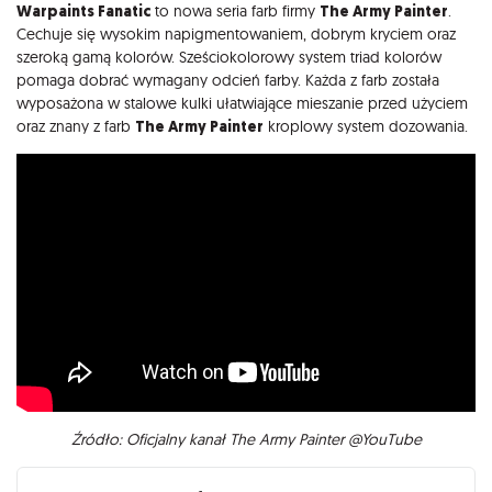
Opis
Warpaints Fanatic
to nowa seria farb firmy
The Army Painter
.
Cechuje się wysokim napigmentowaniem, dobrym kryciem oraz
szeroką gamą kolorów. Sześciokolorowy system triad kolorów
pomaga dobrać wymagany odcień farby. Każda z farb została
wyposażona w stalowe kulki ułatwiające mieszanie przed użyciem
oraz znany z farb
The Army Painter
kroplowy system dozowania.
Źródło: Oficjalny kanał The Army Painter @YouTube