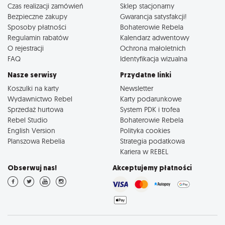
Czas realizacji zamówień
Sklep stacjonarny
Bezpieczne zakupy
Gwarancja satysfakcji!
Sposoby płatności
Bohaterowie Rebela
Regulamin rabatów
Kalendarz adwentowy
O rejestracji
Ochrona małoletnich
FAQ
Identyfikacja wizualna
Nasze serwisy
Przydatne linki
Koszulki na karty
Newsletter
Wydawnictwo Rebel
Karty podarunkowe
Sprzedaż hurtowa
System PDK i trofea
Rebel Studio
Bohaterowie Rebela
English Version
Polityka cookies
Planszowa Rebelia
Strategia podatkowa
Kariera w REBEL
Obserwuj nas!
Akceptujemy płatności