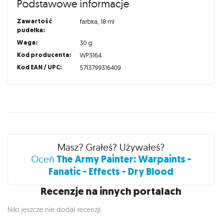
Podstawowe informacje
Zawartość
farbka, 18 ml
pudełka:
Waga:
30 g
Kod producenta:
WP3164
Kod EAN / UPC:
5713799316409
Recenzje
Masz? Grałeś? Używałeś?
The Army Painter: Warpaints -
Oceń
Fanatic - Effects - Dry Blood
Recenzje na innych portalach
Nikt jeszcze nie dodał recenzji.