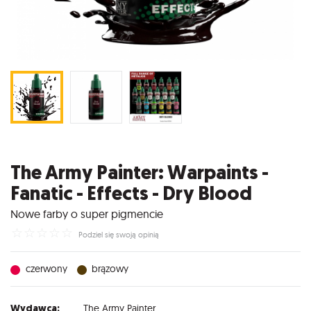
The Army Painter: Warpaints -
Fanatic - Effects - Dry Blood
Nowe farby o super pigmencie
☆
☆
☆
☆
☆
Podziel się swoją opinią
czerwony
brązowy
Wydawca:
The Army Painter