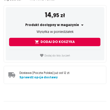
14
,95
zł
Produkt dostępny w magazynie
Wysyłka w poniedziałek
DODAJ DO KOSZYKA
Dodaj do listy życzeń
Dostawa (
Poczta Polska
) już od
12 zł
.
Sprawdź opcje dostawy