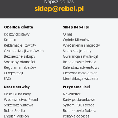
Napisz do nas
sklep@rebel.pl
Obsługa klienta
Sklep Rebel.pl
Koszty dostawy
O nas
Kontakt
Opinie Klientów
Reklamacje i zwroty
Wyróżnienia i nagrody
Czas realizacji zamówień
Sklep stacjonarny
Bezpieczne zakupy
Gwarancja satysfakcji!
Sposoby płatności
Bohaterowie Rebela
Regulamin rabatów
Kalendarz adwentowy
O rejestracji
Ochrona małoletnich
FAQ
Identyfikacja wizualna
Nasze serwisy
Przydatne linki
Koszulki na karty
Newsletter
Wydawnictwo Rebel
Karty podarunkowe
Sprzedaż hurtowa
System PDK i trofea
Rebel Studio
Bohaterowie Rebela
English Version
Polityka cookies