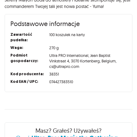
Sereny Malyon doda do atmosfery i idealnie skomponuje się, jeśli
commanderem Twojej talii jest nowa postać - Yuma!
Podstawowe informacje
Zawartość
100 koszulek na karty
pudełka:
Waga:
270 g
Podmiot
Ultra PRO International, Jean Baptist
gospodarczy:
Vinkstraat 4, 3070 Kortenberg, Belgium,
cs@ultrapro.com
Kod producenta:
38351
Kod EAN / UPC:
074427383510
Recenzje
Masz? Grałeś? Używałeś?