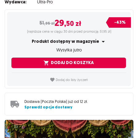
Wydawca:
Ultra-Pro
29
,50
zł
-43%
51
,95
zł
(najniższa cena w ciągu 30 dni przed promocją: 51,95 zł)
Produkt dostępny w magazynie
Wysyłka jutro
DODAJ DO KOSZYKA
Dodaj do listy życzeń
Dostawa (
Poczta Polska
) już od
12 zł
.
Sprawdź opcje dostawy